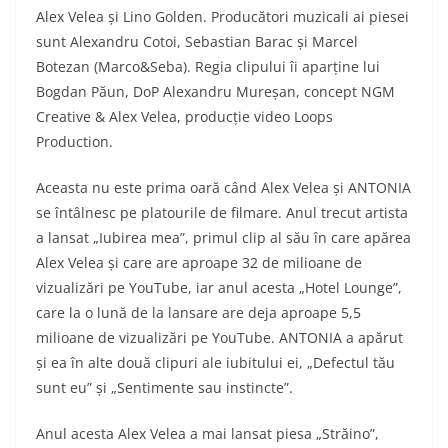
Alex Velea și Lino Golden. Producători muzicali ai piesei
sunt Alexandru Cotoi, Sebastian Barac și Marcel
Botezan (Marco&Seba). Regia clipului îi aparține lui
Bogdan Păun, DoP Alexandru Mureșan, concept NGM
Creative & Alex Velea, producție video Loops
Production.
Aceasta nu este prima oară când Alex Velea și ANTONIA
se întâlnesc pe platourile de filmare. Anul trecut artista
a lansat „Iubirea mea”, primul clip al său în care apărea
Alex Velea și care are aproape 32 de milioane de
vizualizări pe YouTube, iar anul acesta „Hotel Lounge”,
care la o lună de la lansare are deja aproape 5,5
milioane de vizualizări pe YouTube. ANTONIA a apărut
și ea în alte două clipuri ale iubitului ei, „Defectul tău
sunt eu” și „Sentimente sau instincte”.
Anul acesta Alex Velea a mai lansat piesa „Străino”,