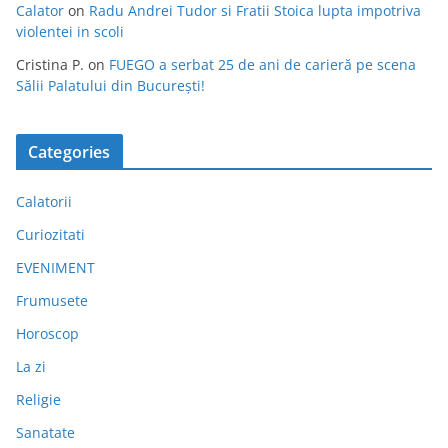
Calator
on
Radu Andrei Tudor si Fratii Stoica lupta impotriva
violentei in scoli
Cristina P.
on
FUEGO a serbat 25 de ani de carieră pe scena
Sălii Palatului din București!
Categories
Calatorii
Curiozitati
EVENIMENT
Frumusete
Horoscop
La zi
Religie
Sanatate