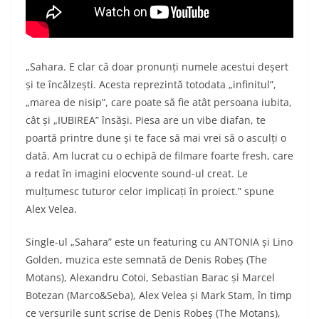
„Sahara. E clar că doar pronunți numele acestui deșert
și te încălzești. Acesta reprezintă totodata „infinitul”,
„marea de nisip”, care poate să fie atât persoana iubita,
cât și „IUBIREA” însăși. Piesa are un vibe diafan, te
poartă printre dune și te face să mai vrei să o asculți o
dată. Am lucrat cu o echipă de filmare foarte fresh, care
a redat în imagini elocvente sound-ul creat. Le
mulțumesc tuturor celor implicați în proiect.” spune
Alex Velea.
Single-ul „Sahara” este un featuring cu ANTONIA și Lino
Golden, muzica este semnată de Denis Robeș (The
Motans), Alexandru Cotoi, Sebastian Barac și Marcel
Botezan (Marco&Seba), Alex Velea și Mark Stam, în timp
ce versurile sunt scrise de Denis Robeș (The Motans),