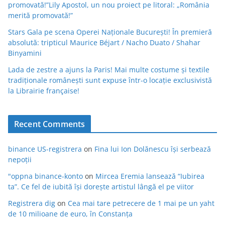
promovată!”Lily Apostol, un nou proiect pe litoral: „România
merită promovată!”
Stars Gala pe scena Operei Naționale București! În premieră
absolută: tripticul Maurice Béjart / Nacho Duato / Shahar
Binyamini
Lada de zestre a ajuns la Paris! Mai multe costume și textile
tradiționale românești sunt expuse într-o locație exclusivistă
la Librairie française!
Recent Comments
binance US-registrera
on
Fina lui Ion Dolănescu își serbează
nepoții
"oppna binance-konto
on
Mircea Eremia lansează “Iubirea
ta”. Ce fel de iubită își dorește artistul lângă el pe viitor
Registrera dig
on
Cea mai tare petrecere de 1 mai pe un yaht
de 10 milioane de euro, în Constanța