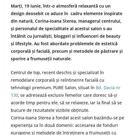
Marți, 19 iunie, într-o atmosferă relaxantă cu un
design deosebit ce aduce în cadru elemente inspirate
din natură, Corina-Ioana Sterea, managerul centrului,
și personalul de specialitate al acestui salon s-au
întâlnit cu jurnaliști, bloggeri și influenceri de beauty
și lifestyle. Au fost abordate problemele de estetică
corporală și facială, precum și metodele de păstrare și
sporire a frumuseții naturale.
Centrul de top, recent deschis și specializat în
remodelare corporală și reîntinerire facială cu
tehnologii premium, PURE Salon, situat în
Bd. Dacia nr
130
, se adresează exclusiv femeilor care doresc să-și
acorde timp pentru ele, să se relaxeze, iar la final să se
bucure de rezultatele vizibile obținute.
Corina-Ioana Sterea a fondat acest salon bazându-se pe
experiența sa în două domenii: accesarea de fonduri
europene și metodele de întreținere a frumuseții cu