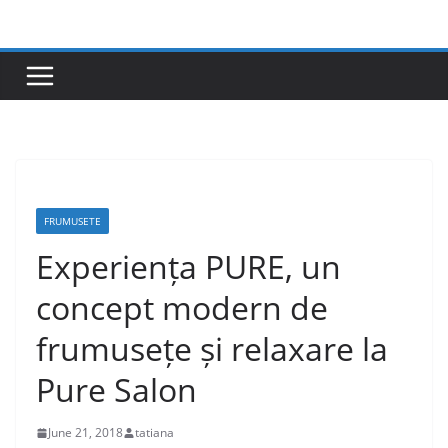
Skip
to
content
FRUMUSETE
Experiența PURE, un
concept modern de
frumusețe și relaxare la
Pure Salon
June 21, 2018
tatiana