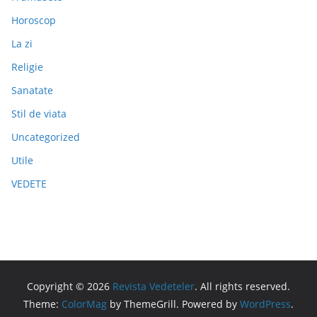
Horoscop
La zi
Religie
Sanatate
Stil de viata
Uncategorized
Utile
VEDETE
Copyright © 2026
Revista Vedeteler
. All rights reserved.
Theme:
ColorMag
by ThemeGrill. Powered by
WordPress
.