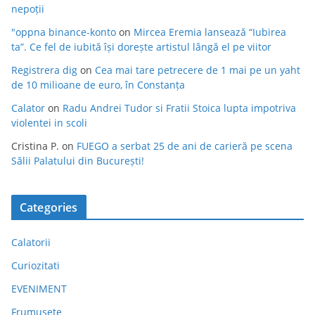
nepoții
"oppna binance-konto
on
Mircea Eremia lansează “Iubirea
ta”. Ce fel de iubită își dorește artistul lângă el pe viitor
Registrera dig
on
Cea mai tare petrecere de 1 mai pe un yaht
de 10 milioane de euro, în Constanța
Calator
on
Radu Andrei Tudor si Fratii Stoica lupta impotriva
violentei in scoli
Cristina P.
on
FUEGO a serbat 25 de ani de carieră pe scena
Sălii Palatului din București!
Categories
Calatorii
Curiozitati
EVENIMENT
Frumusete