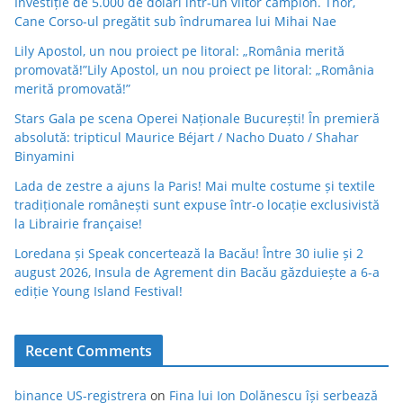
Investiție de 5.000 de dolari într-un viitor campion. Thor,
Cane Corso-ul pregătit sub îndrumarea lui Mihai Nae
Lily Apostol, un nou proiect pe litoral: „România merită
promovată!”Lily Apostol, un nou proiect pe litoral: „România
merită promovată!”
Stars Gala pe scena Operei Naționale București! În premieră
absolută: tripticul Maurice Béjart / Nacho Duato / Shahar
Binyamini
Lada de zestre a ajuns la Paris! Mai multe costume și textile
tradiționale românești sunt expuse într-o locație exclusivistă
la Librairie française!
Loredana și Speak concertează la Bacău! Între 30 iulie și 2
august 2026, Insula de Agrement din Bacău găzduiește a 6-a
ediție Young Island Festival!
Recent Comments
binance US-registrera
on
Fina lui Ion Dolănescu își serbează