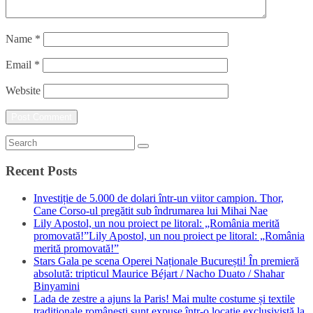
Name
*
Email
*
Website
Recent Posts
Investiție de 5.000 de dolari într-un viitor campion. Thor,
Cane Corso-ul pregătit sub îndrumarea lui Mihai Nae
Lily Apostol, un nou proiect pe litoral: „România merită
promovată!”Lily Apostol, un nou proiect pe litoral: „România
merită promovată!”
Stars Gala pe scena Operei Naționale București! În premieră
absolută: tripticul Maurice Béjart / Nacho Duato / Shahar
Binyamini
Lada de zestre a ajuns la Paris! Mai multe costume și textile
tradiționale românești sunt expuse într-o locație exclusivistă la