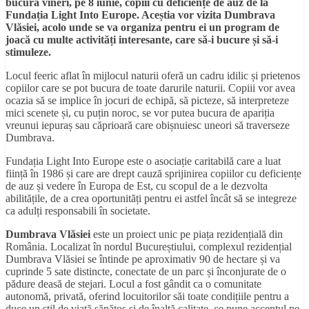
bucura vineri, pe 8 iunie, copiii cu deficiențe de auz de la
Fundația Light Into Europe. Aceștia vor vizita Dumbrava
Vlăsiei, acolo unde se va organiza pentru ei un program de
joacă cu multe activități interesante, care să-i bucure și să-i
stimuleze.
Locul feeric aflat în mijlocul naturii oferă un cadru idilic și prietenos
copiilor care se pot bucura de toate darurile naturii. Copiii vor avea
ocazia să se implice în jocuri de echipă, să picteze, să interpreteze
mici scenete și, cu puțin noroc, se vor putea bucura de apariția
vreunui iepuraș sau căprioară care obișnuiesc uneori să traverseze
Dumbrava.
Fundația Light Into Europe este o asociație caritabilă care a luat
ființă în 1986 și care are drept cauză sprijinirea copiilor cu deficiențe
de auz și vedere în Europa de Est, cu scopul de a le dezvolta
abilitățile, de a crea oportunități pentru ei astfel încât să se integreze
ca adulți responsabili în societate.
Dumbrava Vlăsiei
este un proiect unic pe piața rezidențială din
România. Localizat în nordul Bucureștiului, complexul rezidențial
Dumbrava Vlăsiei se întinde pe aproximativ 90 de hectare și va
cuprinde 5 sate distincte, conectate de un parc și înconjurate de o
pădure deasă de stejari. Locul a fost gândit ca o comunitate
autonomă, privată, oferind locuitorilor săi toate condițiile pentru a
duce un stil de viață sănătos și de înaltă calitate, ce pune accentul pe