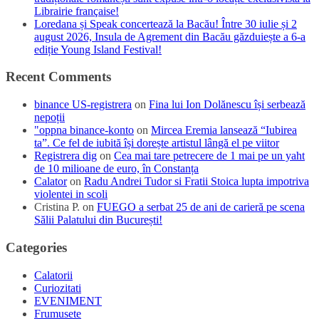
Librairie française!
Loredana și Speak concertează la Bacău! Între 30 iulie și 2
august 2026, Insula de Agrement din Bacău găzduiește a 6-a
ediție Young Island Festival!
Recent Comments
binance US-registrera
on
Fina lui Ion Dolănescu își serbează
nepoții
"oppna binance-konto
on
Mircea Eremia lansează “Iubirea
ta”. Ce fel de iubită își dorește artistul lângă el pe viitor
Registrera dig
on
Cea mai tare petrecere de 1 mai pe un yaht
de 10 milioane de euro, în Constanța
Calator
on
Radu Andrei Tudor si Fratii Stoica lupta impotriva
violentei in scoli
Cristina P.
on
FUEGO a serbat 25 de ani de carieră pe scena
Sălii Palatului din București!
Categories
Calatorii
Curiozitati
EVENIMENT
Frumusete