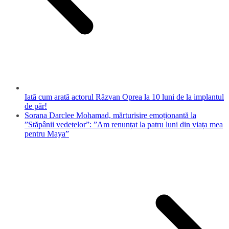
Iată cum arată actorul Răzvan Oprea la 10 luni de la implantul
de păr!
Sorana Darclee Mohamad, mărturisire emoționantă la
”Stăpânii vedetelor”: ”Am renunțat la patru luni din viața mea
pentru Maya”