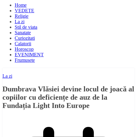
Home
VEDETE
Religie
La zi
Stil de viata
Sanatate
Curiozitati
Calatorii
Horoscop
EVENIMENT
Frumusete
La zi
Dumbrava Vlăsiei devine locul de joacă al
copiilor cu deficiențe de auz de la
Fundația Light Into Europe