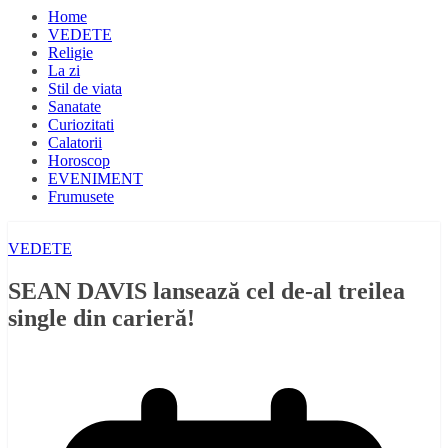
Home
VEDETE
Religie
La zi
Stil de viata
Sanatate
Curiozitati
Calatorii
Horoscop
EVENIMENT
Frumusete
VEDETE
SEAN DAVIS lansează cel de-al treilea
single din carieră!