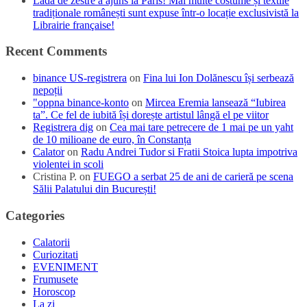
Lada de zestre a ajuns la Paris! Mai multe costume și textile
tradiționale românești sunt expuse într-o locație exclusivistă la
Librairie française!
Recent Comments
binance US-registrera
on
Fina lui Ion Dolănescu își serbează
nepoții
"oppna binance-konto
on
Mircea Eremia lansează “Iubirea
ta”. Ce fel de iubită își dorește artistul lângă el pe viitor
Registrera dig
on
Cea mai tare petrecere de 1 mai pe un yaht
de 10 milioane de euro, în Constanța
Calator
on
Radu Andrei Tudor si Fratii Stoica lupta impotriva
violentei in scoli
Cristina P.
on
FUEGO a serbat 25 de ani de carieră pe scena
Sălii Palatului din București!
Categories
Calatorii
Curiozitati
EVENIMENT
Frumusete
Horoscop
La zi