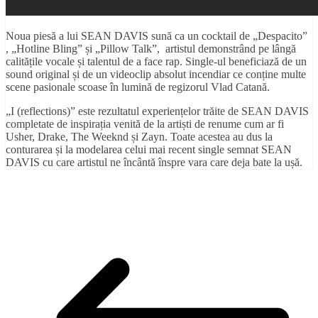
Noua piesă a lui SEAN DAVIS sună ca un cocktail de „Despacito”
, „Hotline Bling” și „Pillow Talk”, artistul demonstrând pe lângă
calitățile vocale și talentul de a face rap. Single-ul beneficiază de un
sound original și de un videoclip absolut incendiar ce conține multe
scene pasionale scoase în lumină de regizorul Vlad Catană.
„I (reflections)” este rezultatul experiențelor trăite de SEAN DAVIS
completate de inspirația venită de la artiști de renume cum ar fi
Usher, Drake, The Weeknd și Zayn. Toate acestea au dus la
conturarea și la modelarea celui mai recent single semnat SEAN
DAVIS cu care artistul ne încântă înspre vara care deja bate la ușă.