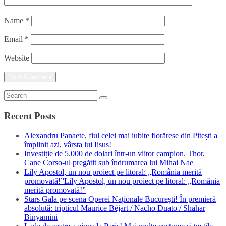
Name
*
Email
*
Website
Recent Posts
Alexandru Panaete, fiul celei mai iubite florărese din Pitești a
împlinit azi, vârsta lui Iisus!
Investiție de 5.000 de dolari într-un viitor campion. Thor,
Cane Corso-ul pregătit sub îndrumarea lui Mihai Nae
Lily Apostol, un nou proiect pe litoral: „România merită
promovată!”Lily Apostol, un nou proiect pe litoral: „România
merită promovată!”
Stars Gala pe scena Operei Naționale București! În premieră
absolută: tripticul Maurice Béjart / Nacho Duato / Shahar
Binyamini