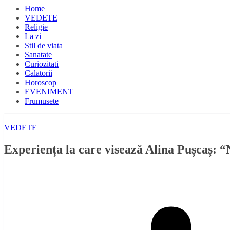
Home
VEDETE
Religie
La zi
Stil de viata
Sanatate
Curiozitati
Calatorii
Horoscop
EVENIMENT
Frumusete
VEDETE
Experiența la care visează Alina Pușcaș: “