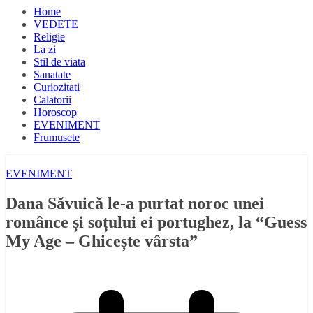
Home
VEDETE
Religie
La zi
Stil de viata
Sanatate
Curiozitati
Calatorii
Horoscop
EVENIMENT
Frumusete
EVENIMENT
Dana Săvuică le-a purtat noroc unei
românce și soțului ei portughez, la “Guess
My Age – Ghicește vârsta”