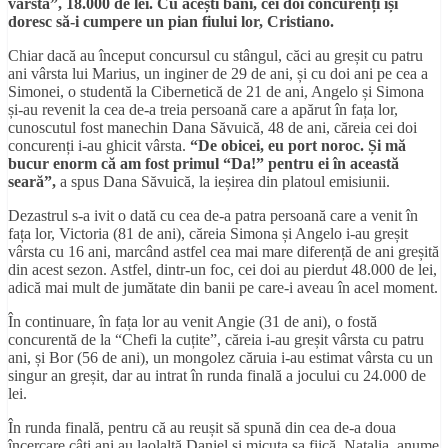
vârsta”, 18.000 de lei. Cu acești bani, cei doi concurenți își
doresc să-i cumpere un pian fiului lor, Cristiano.
Chiar dacă au început concursul cu stângul, căci au greșit cu patru
ani vârsta lui Marius, un inginer de 29 de ani, și cu doi ani pe cea a
Simonei, o studentă la Cibernetică de 21 de ani, Angelo și Simona
și-au revenit la cea de-a treia persoană care a apărut în fața lor,
cunoscutul fost manechin Dana Săvuică, 48 de ani, căreia cei doi
concurenți i-au ghicit vârsta.
“De obicei, eu port noroc. Și mă
bucur enorm că am fost primul “Da!” pentru ei în această
seară”,
a spus Dana Săvuică, la ieșirea din platoul emisiunii.
Dezastrul s-a ivit o dată cu cea de-a patra persoană care a venit în
fața lor, Victoria (81 de ani), căreia Simona și Angelo i-au greșit
vârsta cu 16 ani, marcând astfel cea mai mare diferență de ani greșită
din acest sezon. Astfel, dintr-un foc, cei doi au pierdut 48.000 de lei,
adică mai mult de jumătate din banii pe care-i aveau în acel moment.
În continuare, în fața lor au venit Angie (31 de ani), o fostă
concurentă de la “Chefi la cuțite”, căreia i-au greșit vârsta cu patru
ani, și Bor (56 de ani), un mongolez căruia i-au estimat vârsta cu un
singur an greșit, dar au intrat în runda finală a jocului cu 24.000 de
lei.
În runda finală, pentru că au reușit să spună din cea de-a doua
încercare câți ani au laolaltă Daniel și micuța sa fiică, Natalia, anume