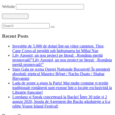
Website
Recent Posts
Investiție de 5.000 de dolari într-un viitor campion. Thor,
Cane Corso-ul pregătit sub îndrumarea lui Mihai Nae
Lily Apostol, un nou proiect pe litoral: „România merită
promovată!”Lily Apostol, un nou proiect pe litoral: „România
merită promovată!”
Stars Gala pe scena Operei Naționale București! În premieră
absolută: tripticul Maurice Béjart / Nacho Duato / Shahar
Binyamini
Lada de zestre a ajuns la Paris! Mai multe costume și textile
tradiționale românești sunt expuse într-o locație exclusivistă la
Librairie française!
Loredana și Speak concertează la Bacău! Între 30 iulie și 2
august 2026, Insula de Agrement din Bacău găzduiește a 6-a
ediție Young Island Festival!