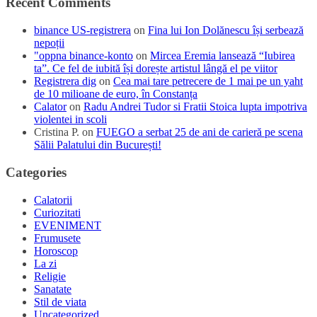
Recent Comments
binance US-registrera
on
Fina lui Ion Dolănescu își serbează
nepoții
"oppna binance-konto
on
Mircea Eremia lansează “Iubirea
ta”. Ce fel de iubită își dorește artistul lângă el pe viitor
Registrera dig
on
Cea mai tare petrecere de 1 mai pe un yaht
de 10 milioane de euro, în Constanța
Calator
on
Radu Andrei Tudor si Fratii Stoica lupta impotriva
violentei in scoli
Cristina P.
on
FUEGO a serbat 25 de ani de carieră pe scena
Sălii Palatului din București!
Categories
Calatorii
Curiozitati
EVENIMENT
Frumusete
Horoscop
La zi
Religie
Sanatate
Stil de viata
Uncategorized