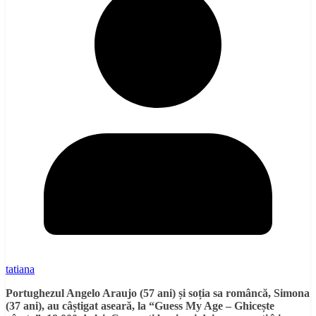
tatiana
Portughezul Angelo Araujo (57 ani) și soția sa româncă, Simona
(37 ani), au câștigat aseară, la “Guess My Age – Ghicește