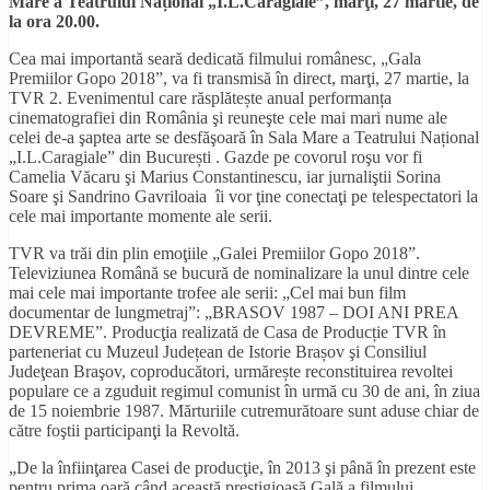
Mare a Teatrului Național „I.L.Caragiale”, marţi, 27 martie, de
la ora 20.00.
Cea mai importantă seară dedicată filmului românesc, „Gala
Premiilor Gopo 2018”, va fi transmisă în direct, marţi, 27 martie, la
TVR 2. Evenimentul care răsplătește anual performanța
cinematografiei din România şi reuneşte cele mai mari nume ale
celei de-a şaptea arte se desfăşoară în Sala Mare a Teatrului Național
„I.L.Caragiale” din București . Gazde pe covorul roşu vor fi
Camelia Văcaru şi Marius Constantinescu, iar jurnaliştii Sorina
Soare şi Sandrino Gavriloaia îi vor ţine conectaţi pe telespectatori la
cele mai importante momente ale serii.
TVR va trăi din plin emoţiile „Galei Premiilor Gopo 2018”.
Televiziunea Română se bucură de nominalizare la unul dintre cele
mai cele mai importante trofee ale serii: „Cel mai bun film
documentar de lungmetraj”: „BRASOV 1987 – DOI ANI PREA
DEVREME”. Producţia realizată de Casa de Producție TVR în
parteneriat cu Muzeul Județean de Istorie Brașov şi Consiliul
Judeţean Braşov, coproducători, urmărește reconstituirea revoltei
populare ce a zguduit regimul comunist în urmă cu 30 de ani, în ziua
de 15 noiembrie 1987. Mărturiile cutremurătoare sunt aduse chiar de
către foştii participanţi la Revoltă.
„De la înfiinţarea Casei de producţie, în 2013 şi până în prezent este
pentru prima oară când această prestigioasă Gală a filmului