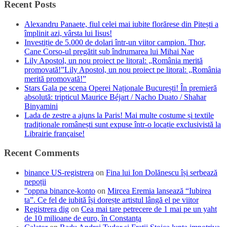
Recent Posts
Alexandru Panaete, fiul celei mai iubite florărese din Pitești a
împlinit azi, vârsta lui Iisus!
Investiție de 5.000 de dolari într-un viitor campion. Thor,
Cane Corso-ul pregătit sub îndrumarea lui Mihai Nae
Lily Apostol, un nou proiect pe litoral: „România merită
promovată!”Lily Apostol, un nou proiect pe litoral: „România
merită promovată!”
Stars Gala pe scena Operei Naționale București! În premieră
absolută: tripticul Maurice Béjart / Nacho Duato / Shahar
Binyamini
Lada de zestre a ajuns la Paris! Mai multe costume și textile
tradiționale românești sunt expuse într-o locație exclusivistă la
Librairie française!
Recent Comments
binance US-registrera
on
Fina lui Ion Dolănescu își serbează
nepoții
"oppna binance-konto
on
Mircea Eremia lansează “Iubirea
ta”. Ce fel de iubită își dorește artistul lângă el pe viitor
Registrera dig
on
Cea mai tare petrecere de 1 mai pe un yaht
de 10 milioane de euro, în Constanța