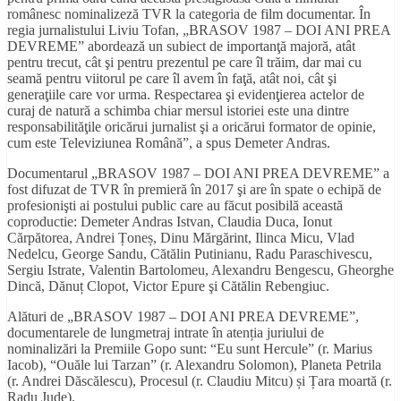
românesc nominalizeză TVR la categoria de film documentar. În
regia jurnalistului Liviu Tofan, „BRASOV 1987 – DOI ANI PREA
DEVREME” abordează un subiect de importanţă majoră, atât
pentru trecut, cât şi pentru prezentul pe care îl trăim, dar mai cu
seamă pentru viitorul pe care îl avem în faţă, atât noi, cât şi
generaţiile care vor urma. Respectarea şi evidenţierea actelor de
curaj de natură a schimba chiar mersul istoriei este una dintre
responsabilităţile oricărui jurnalist şi a oricărui formator de opinie,
cum este Televiziunea Română”, a spus Demeter Andras.
Documentarul „BRASOV 1987 – DOI ANI PREA DEVREME” a
fost difuzat de TVR în premieră în 2017 şi are în spate o echipă de
profesionişti ai postului public care au făcut posibilă această
coproductie: Demeter Andras Istvan, Claudia Duca, Ionut
Cărpătorea, Andrei Țoneș, Dinu Mărgărint, Ilinca Micu, Vlad
Nedelcu, George Sandu, Cătălin Putinianu, Radu Paraschivescu,
Sergiu Istrate, Valentin Bartolomeu, Alexandru Bengescu, Gheorghe
Dincă, Dănuț Clopot, Victor Epure şi Cătălin Rebengiuc.
Alături de „BRASOV 1987 – DOI ANI PREA DEVREME”,
documentarele de lungmetraj intrate în atenția juriului de
nominalizări la Premiile Gopo sunt: “Eu sunt Hercule” (r. Marius
Iacob), “Ouăle lui Tarzan” (r. Alexandru Solomon), Planeta Petrila
(r. Andrei Dăscălescu), Procesul (r. Claudiu Mitcu) și Țara moartă (r.
Radu Jude).