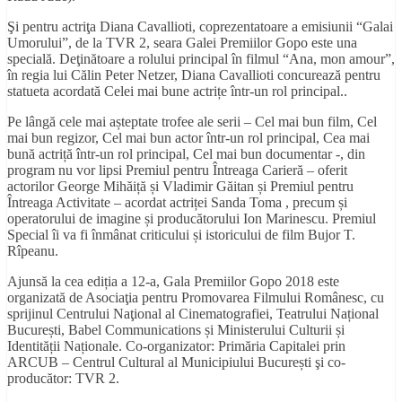
Şi pentru actriţa Diana Cavallioti, coprezentatoare a emisiunii “Galai
Umorului”, de la TVR 2, seara Galei Premiilor Gopo este una
specială. Deţinătoare a rolului principal în filmul “Ana, mon amour”,
în regia lui Călin Peter Netzer, Diana Cavallioti concurează pentru
statueta acordată Celei mai bune actrițe într-un rol principal..
Pe lângă cele mai așteptate trofee ale serii – Cel mai bun film, Cel
mai bun regizor, Cel mai bun actor într-un rol principal, Cea mai
bună actriță într-un rol principal, Cel mai bun documentar -, din
program nu vor lipsi Premiul pentru Întreaga Carieră – oferit
actorilor George Mihăiță și Vladimir Găitan și Premiul pentru
Întreaga Activitate – acordat actriței Sanda Toma , precum și
operatorului de imagine și producătorului Ion Marinescu. Premiul
Special îi va fi înmânat criticului și istoricului de film Bujor T.
Rîpeanu.
Ajunsă la cea ediția a 12-a, Gala Premiilor Gopo 2018 este
organizată de Asociaţia pentru Promovarea Filmului Românesc, cu
sprijinul Centrului Naţional al Cinematografiei, Teatrului Național
București, Babel Communications și Ministerului Culturii și
Identității Naționale. Co-organizator: Primăria Capitalei prin
ARCUB – Centrul Cultural al Municipiului București şi co-
producător: TVR 2.