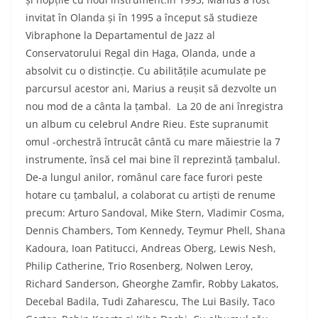
invitat în Olanda și în 1995 a început să studieze
Vibraphone la Departamentul de Jazz al
Conservatorului Regal din Haga, Olanda, unde a
absolvit cu o distincție. Cu abilitățile acumulate pe
parcursul acestor ani, Marius a reușit să dezvolte un
nou mod de a cânta la țambal.
La 20 de ani înregistra
un album cu celebrul Andre Rieu. Este supranumit
omul -orchestră întrucât cântă cu mare măiestrie la 7
instrumente, însă cel mai bine îl reprezintă țambalul.
De-a lungul anilor, românul care face furori peste
hotare cu țambalul, a colaborat cu artiști de renume
precum: Arturo Sandoval, Mike Stern, Vladimir Cosma,
Dennis Chambers, Tom Kennedy, Teymur Phell, Shana
Kadoura, Ioan Patitucci, Andreas Oberg, Lewis Nesh,
Philip Catherine, Trio Rosenberg, Nolwen Leroy,
Richard Sanderson, Gheorghe Zamfir, Robby Lakatos,
Decebal Badila, Tudi Zaharescu, The Lui Basily, Taco