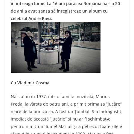
în întreaga lume. La 16 ani părăsea România, iar la 20
de ani a avut șansa să înregistreze un album cu
celebrul Andre Rieu.
Cu Vladimir Cosma.
Născut în în 1977, într-o familie muzicală, Marius
Preda, la vârsta de patru ani, a primit prima sa ”jucăre”
mare de la bunica sa. A fost un Țambal! S-a îndrăgostit
imediat de această ”jucărie” și nu ar fi schimbat-o
pentru nimic din lume! Marius și-a petrecut toate zilele
și nopțile cu noul instrument.În 1993, Marius a fost