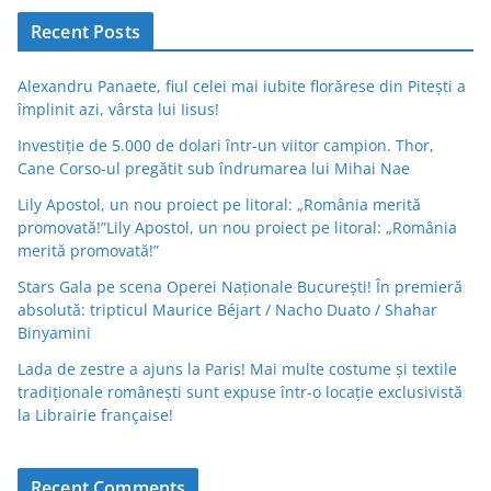
Recent Posts
Alexandru Panaete, fiul celei mai iubite florărese din Pitești a
împlinit azi, vârsta lui Iisus!
Investiție de 5.000 de dolari într-un viitor campion. Thor,
Cane Corso-ul pregătit sub îndrumarea lui Mihai Nae
Lily Apostol, un nou proiect pe litoral: „România merită
promovată!”Lily Apostol, un nou proiect pe litoral: „România
merită promovată!”
Stars Gala pe scena Operei Naționale București! În premieră
absolută: tripticul Maurice Béjart / Nacho Duato / Shahar
Binyamini
Lada de zestre a ajuns la Paris! Mai multe costume și textile
tradiționale românești sunt expuse într-o locație exclusivistă
la Librairie française!
Recent Comments