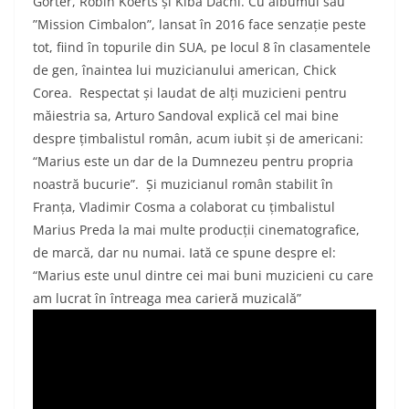
Gorter, Robin Koerts și Kiba Dachi. Cu albumul său
”Mission Cimbalon”, lansat în 2016 face senzație peste
tot, fiind în topurile din SUA, pe locul 8 în clasamentele
de gen, înaintea lui muzicianului american, Chick
Corea.
Respectat și laudat de alți muzicieni pentru
măiestria sa, Arturo Sandoval explică cel mai bine
despre țimbalistul român, acum iubit și de americani:
“Marius este un dar de la Dumnezeu pentru propria
noastră bucurie”.
Și muzicianul român stabilit în
Franța, Vladimir Cosma a colaborat cu țimbalistul
Marius Preda la mai multe producții cinematografice,
de marcă, dar nu numai. Iată ce spune despre el:
“Marius este unul dintre cei mai buni muzicieni cu care
am lucrat în întreaga mea carieră muzicală”