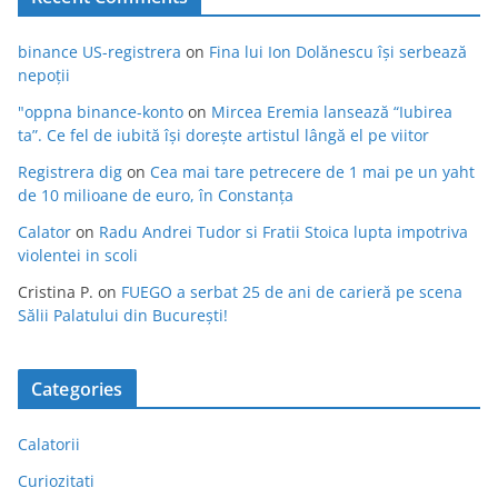
binance US-registrera
on
Fina lui Ion Dolănescu își serbează
nepoții
"oppna binance-konto
on
Mircea Eremia lansează “Iubirea
ta”. Ce fel de iubită își dorește artistul lângă el pe viitor
Registrera dig
on
Cea mai tare petrecere de 1 mai pe un yaht
de 10 milioane de euro, în Constanța
Calator
on
Radu Andrei Tudor si Fratii Stoica lupta impotriva
violentei in scoli
Cristina P.
on
FUEGO a serbat 25 de ani de carieră pe scena
Sălii Palatului din București!
Categories
Calatorii
Curiozitati