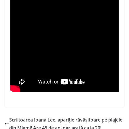
Scriitoarea Ioana Lee, apariție răvășitoare pe plajele
din Miami! Are 45 de ani dar arată ca la 20!