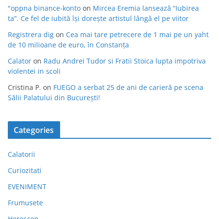
"oppna binance-konto
on
Mircea Eremia lansează “Iubirea
ta”. Ce fel de iubită își dorește artistul lângă el pe viitor
Registrera dig
on
Cea mai tare petrecere de 1 mai pe un yaht
de 10 milioane de euro, în Constanța
Calator
on
Radu Andrei Tudor si Fratii Stoica lupta impotriva
violentei in scoli
Cristina P.
on
FUEGO a serbat 25 de ani de carieră pe scena
Sălii Palatului din București!
Categories
Calatorii
Curiozitati
EVENIMENT
Frumusete
Horoscop