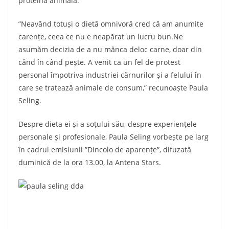
proteină animală.
”Neavând totuși o dietă omnivoră cred că am anumite
carențe, ceea ce nu e neapărat un lucru bun.Ne
asumăm decizia de a nu mânca deloc carne, doar din
când în când pește. A venit ca un fel de protest
personal împotriva industriei cărnurilor și a felului în
care se tratează animale de consum,” recunoaște Paula
Seling.
Despre dieta ei și a soțului său, despre experiențele
personale și profesionale, Paula Seling vorbește pe larg
în cadrul emisiunii ”Dincolo de aparențe”, difuzată
duminică de la ora 13.00, la Antena Stars.