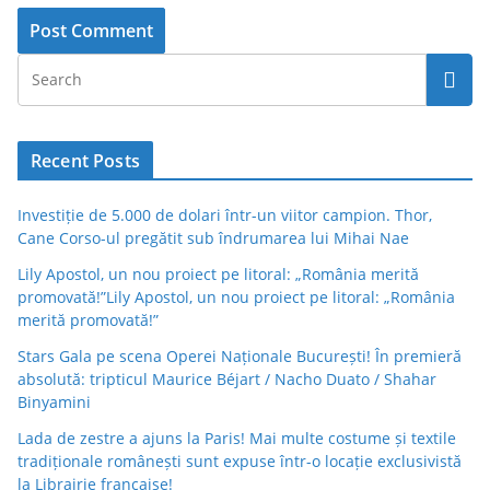
Recent Posts
Investiție de 5.000 de dolari într-un viitor campion. Thor,
Cane Corso-ul pregătit sub îndrumarea lui Mihai Nae
Lily Apostol, un nou proiect pe litoral: „România merită
promovată!”Lily Apostol, un nou proiect pe litoral: „România
merită promovată!”
Stars Gala pe scena Operei Naționale București! În premieră
absolută: tripticul Maurice Béjart / Nacho Duato / Shahar
Binyamini
Lada de zestre a ajuns la Paris! Mai multe costume și textile
tradiționale românești sunt expuse într-o locație exclusivistă
la Librairie française!