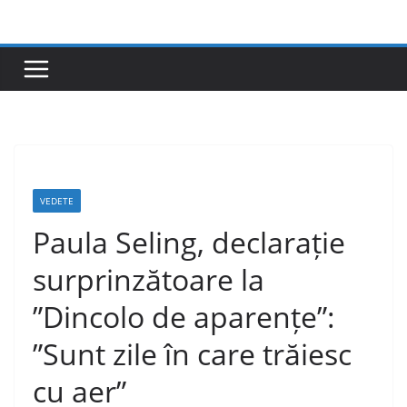
Skip
to
content
VEDETE
Paula Seling, declarație
surprinzătoare la
”Dincolo de aparențe”:
”Sunt zile în care trăiesc
cu aer”