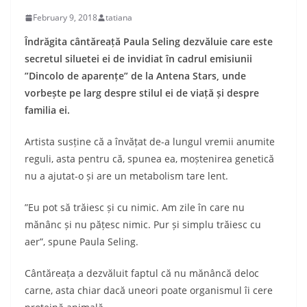
February 9, 2018
tatiana
Îndrăgita cântăreață Paula Seling dezvăluie care este
secretul siluetei ei de invidiat în cadrul emisiunii
”Dincolo de aparențe” de la Antena Stars, unde
vorbește pe larg despre stilul ei de viață și despre
familia ei.
Artista susține că a învățat de-a lungul vremii anumite
reguli, asta pentru că, spunea ea, moștenirea genetică
nu a ajutat-o și are un metabolism tare lent.
”Eu pot să trăiesc și cu nimic. Am zile în care nu
mănânc și nu pățesc nimic. Pur și simplu trăiesc cu
aer”, spune Paula Seling.
Cântăreața a dezvăluit faptul că nu mănâncă deloc
carne, asta chiar dacă uneori poate organismul îi cere