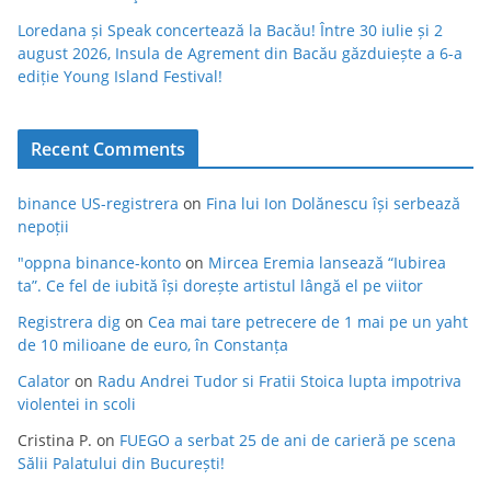
Loredana și Speak concertează la Bacău! Între 30 iulie și 2
august 2026, Insula de Agrement din Bacău găzduiește a 6-a
ediție Young Island Festival!
Recent Comments
binance US-registrera
on
Fina lui Ion Dolănescu își serbează
nepoții
"oppna binance-konto
on
Mircea Eremia lansează “Iubirea
ta”. Ce fel de iubită își dorește artistul lângă el pe viitor
Registrera dig
on
Cea mai tare petrecere de 1 mai pe un yaht
de 10 milioane de euro, în Constanța
Calator
on
Radu Andrei Tudor si Fratii Stoica lupta impotriva
violentei in scoli
Cristina P.
on
FUEGO a serbat 25 de ani de carieră pe scena
Sălii Palatului din București!