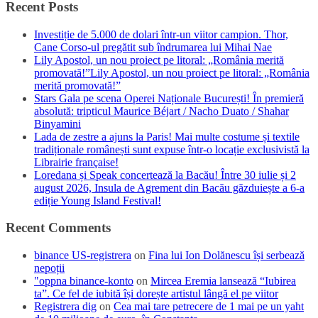
Recent Posts
Investiție de 5.000 de dolari într-un viitor campion. Thor,
Cane Corso-ul pregătit sub îndrumarea lui Mihai Nae
Lily Apostol, un nou proiect pe litoral: „România merită
promovată!”Lily Apostol, un nou proiect pe litoral: „România
merită promovată!”
Stars Gala pe scena Operei Naționale București! În premieră
absolută: tripticul Maurice Béjart / Nacho Duato / Shahar
Binyamini
Lada de zestre a ajuns la Paris! Mai multe costume și textile
tradiționale românești sunt expuse într-o locație exclusivistă la
Librairie française!
Loredana și Speak concertează la Bacău! Între 30 iulie și 2
august 2026, Insula de Agrement din Bacău găzduiește a 6-a
ediție Young Island Festival!
Recent Comments
binance US-registrera
on
Fina lui Ion Dolănescu își serbează
nepoții
"oppna binance-konto
on
Mircea Eremia lansează “Iubirea
ta”. Ce fel de iubită își dorește artistul lângă el pe viitor
Registrera dig
on
Cea mai tare petrecere de 1 mai pe un yaht