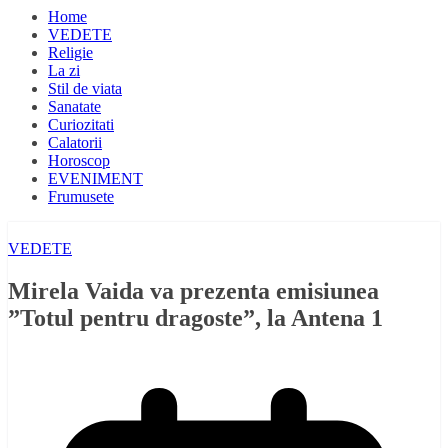
Home
VEDETE
Religie
La zi
Stil de viata
Sanatate
Curiozitati
Calatorii
Horoscop
EVENIMENT
Frumusete
VEDETE
Mirela Vaida va prezenta emisiunea
”Totul pentru dragoste”, la Antena 1