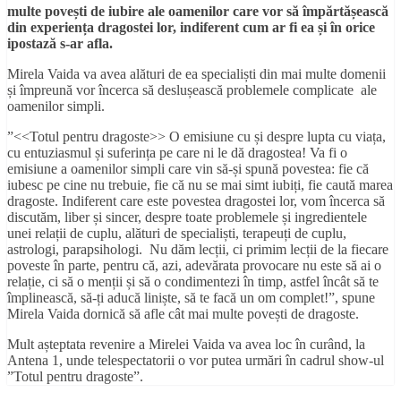
multe povești de iubire ale oamenilor care vor să împărtășească
din experiența dragostei lor, indiferent cum ar fi ea și în orice
ipostază s-ar afla.
Mirela Vaida va avea alături de ea specialiști din mai multe domenii
și împreună vor încerca să deslușească problemele complicate ale
oamenilor simpli.
”<<Totul pentru dragoste>> O emisiune cu și despre lupta cu viața,
cu entuziasmul și suferința pe care ni le dă dragostea! Va fi o
emisiune a oamenilor simpli care vin să-și spună povestea: fie că
iubesc pe cine nu trebuie, fie că nu se mai simt iubiți, fie caută marea
dragoste. Indiferent care este povestea dragostei lor, vom încerca să
discutăm, liber și sincer, despre toate problemele și ingredientele
unei relații de cuplu, alături de specialiști, terapeuți de cuplu,
astrologi, parapsihologi. Nu dăm lecții, ci primim lecții de la fiecare
poveste în parte, pentru că, azi, adevărata provocare nu este să ai o
relație, ci să o menții și să o condimentezi în timp, astfel încât să te
împlinească, să-ți aducă liniște, să te facă un om complet!”, spune
Mirela Vaida dornică să afle cât mai multe povești de dragoste.
Mult așteptata revenire a Mirelei Vaida va avea loc în curând, la
Antena 1, unde telespectatorii o vor putea urmări în cadrul show-ul
”Totul pentru dragoste”.