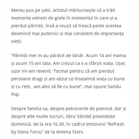
Mereu pus pe șotii, artistul mărturisește că a trăit
momente extrem de grele în momentul în care și-a
pierdut părinții, însă a reușit să treacă peste acestea
devenind mai puternic și mai conștient de importanța
vieții.
”Părinții mei m-au părăsit de tânăr. Acum 14 ani mama
și acum 15 ani tata. Am crezut ca s-a sfârșit viața. Ușor,
ușor mi-am revenit. Tocmai pentru că am pierdut
persoane dragi și am văzut ce înseamnă viața cu bune
și cu rele, am ales să fie cu bune”, mai spune Sandu
Pop.
Despre familia sa, despre petrecerile de pomină, dar și
despre alte multe lucruri, Văru’ Săndel povestește
duminică, de la ora 16.30, în cadrul emisiunii ”Refresh
by Oana Turcu” de la Antena Stars.