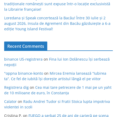
tradiționale românești sunt expuse într-o locație exclusivistă
la Librairie française!
Loredana și Speak concertează la Bacău! Între 30 iulie și 2
august 2026, Insula de Agrement din Bacău găzduiește a 6-a
ediție Young Island Festival!
Recent Comments
binance US-registrera
on
Fina lui Ion Dolănescu își serbează
nepoții
"oppna binance-konto
on
Mircea Eremia lansează “Iubirea
ta”. Ce fel de iubită își dorește artistul lângă el pe viitor
Registrera dig
on
Cea mai tare petrecere de 1 mai pe un yaht
de 10 milioane de euro, în Constanța
Calator
on
Radu Andrei Tudor si Fratii Stoica lupta impotriva
violentei in scoli
Cristina P.
on
FUEGO a serbat 25 de ani de carieră pe scena