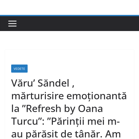
Skip
to
content
VEDETE
Văru’ Săndel ,
mărturisire emoționantă
la ”Refresh by Oana
Turcu”: ”Părinții mei m-
au părăsit de tânăr. Am