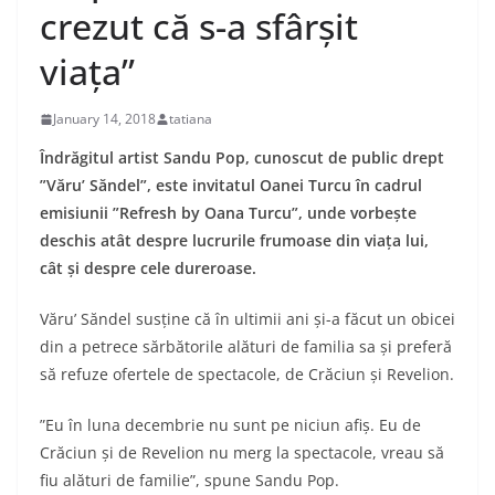
crezut că s-a sfârșit
viața”
January 14, 2018
tatiana
Îndrăgitul artist Sandu Pop, cunoscut de public drept
”Văru’ Săndel”, este invitatul Oanei Turcu în cadrul
emisiunii ”Refresh by Oana Turcu”, unde vorbește
deschis atât despre lucrurile frumoase din viața lui,
cât și despre cele dureroase.
Văru’ Săndel susține că în ultimii ani și-a făcut un obicei
din a petrece sărbătorile alături de familia sa și preferă
să refuze ofertele de spectacole, de Crăciun și Revelion.
”Eu în luna decembrie nu sunt pe niciun afiș. Eu de
Crăciun și de Revelion nu merg la spectacole, vreau să
fiu alături de familie”, spune Sandu Pop.