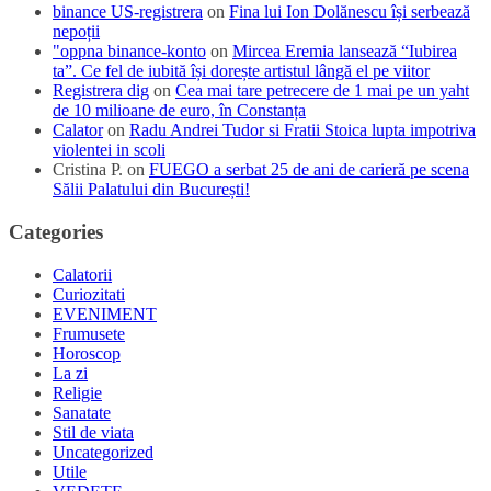
binance US-registrera
on
Fina lui Ion Dolănescu își serbează
nepoții
"oppna binance-konto
on
Mircea Eremia lansează “Iubirea
ta”. Ce fel de iubită își dorește artistul lângă el pe viitor
Registrera dig
on
Cea mai tare petrecere de 1 mai pe un yaht
de 10 milioane de euro, în Constanța
Calator
on
Radu Andrei Tudor si Fratii Stoica lupta impotriva
violentei in scoli
Cristina P.
on
FUEGO a serbat 25 de ani de carieră pe scena
Sălii Palatului din București!
Categories
Calatorii
Curiozitati
EVENIMENT
Frumusete
Horoscop
La zi
Religie
Sanatate
Stil de viata
Uncategorized
Utile