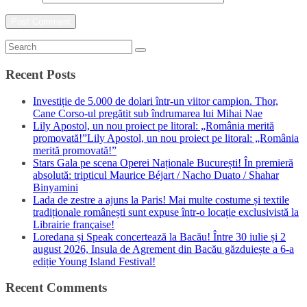
Recent Posts
Investiție de 5.000 de dolari într-un viitor campion. Thor,
Cane Corso-ul pregătit sub îndrumarea lui Mihai Nae
Lily Apostol, un nou proiect pe litoral: „România merită
promovată!”Lily Apostol, un nou proiect pe litoral: „România
merită promovată!”
Stars Gala pe scena Operei Naționale București! În premieră
absolută: tripticul Maurice Béjart / Nacho Duato / Shahar
Binyamini
Lada de zestre a ajuns la Paris! Mai multe costume și textile
tradiționale românești sunt expuse într-o locație exclusivistă la
Librairie française!
Loredana și Speak concertează la Bacău! Între 30 iulie și 2
august 2026, Insula de Agrement din Bacău găzduiește a 6-a
ediție Young Island Festival!
Recent Comments