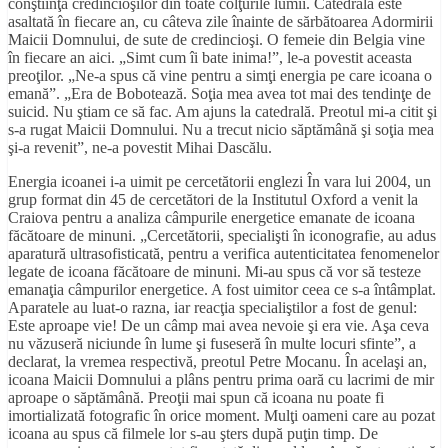
conştiinţa credincioşilor din toate colţurile lumii. Catedrala este
asaltată în fiecare an, cu câteva zile înainte de sărbătoarea Adormirii
Maicii Domnului, de sute de credincioşi. O femeie din Belgia vine
în fiecare an aici. „Simt cum îi bate inima!”, le-a povestit aceasta
preoţilor. „Ne-a spus că vine pentru a simţi energia pe care icoana o
emană”. „Era de Bobotează. Soţia mea avea tot mai des tendinţe de
suicid. Nu ştiam ce să fac. Am ajuns la catedrală. Preotul mi-a citit şi
s-a rugat Maicii Domnului. Nu a trecut nicio săptămână şi soţia mea
şi-a revenit”, ne-a povestit Mihai Dascălu.
Energia icoanei i-a uimit pe cercetătorii englezi În vara lui 2004, un
grup format din 45 de cercetători de la Institutul Oxford a venit la
Craiova pentru a analiza câmpurile energetice emanate de icoana
făcătoare de minuni. „Cercetătorii, specialişti în iconografie, au adus
aparatură ultrasofisticată, pentru a verifica autenticitatea fenomenelor
legate de icoana făcătoare de minuni. Mi-au spus că vor să testeze
emanaţia câmpurilor energetice. A fost uimitor ceea ce s-a întâmplat.
Aparatele au luat-o razna, iar reacţia specialiştilor a fost de genul:
Este aproape vie! De un câmp mai avea nevoie şi era vie. Aşa ceva
nu văzuseră niciunde în lume şi fuseseră în multe locuri sfinte”, a
declarat, la vremea respectivă, preotul Petre Mocanu. În acelaşi an,
icoana Maicii Domnului a plâns pentru prima oară cu lacrimi de mir
aproape o săptămână. Preoţii mai spun că icoana nu poate fi
imortializată fotografic în orice moment. Mulţi oameni care au pozat
icoana au spus că filmele lor s-au şters după puţin timp. De