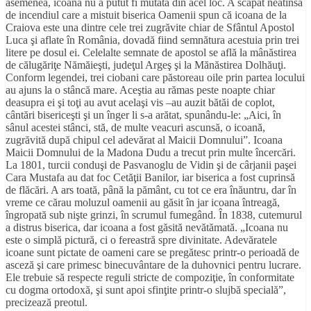
asemenea, icoana nu a putut fi mutată din acel loc. A scăpat neatinsă
de incendiul care a mistuit biserica Oamenii spun că icoana de la
Craiova este una dintre cele trei zugrăvite chiar de Sfântul Apostol
Luca şi aflate în România, dovadă fiind semnătura acestuia prin trei
litere pe dosul ei. Celelalte semnate de apostol se află la mânăstirea
de călugăriţe Nămăieşti, judeţul Argeş şi la Mănăstirea Dolhăuţi.
Conform legendei, trei ciobani care păstoreau oile prin partea locului
au ajuns la o stâncă mare. Aceştia au rămas peste noapte chiar
deasupra ei şi toţi au avut acelaşi vis –au auzit bătăi de coplot,
cântări bisericeşti şi un înger li s-a arătat, spunându-le: „Aici, în
sânul acestei stânci, stă, de multe veacuri ascunsă, o icoană,
zugrăvită după chipul cel adevărat al Maicii Domnului”. Icoana
Maicii Domnului de la Madona Dudu a trecut prin multe încercări.
La 1801, turcii conduşi de Pasvanoglu de Vidin şi de cârjanii paşei
Cara Mustafa au dat foc Cetăţii Banilor, iar biserica a fost cuprinsă
de flăcări. A ars toată, până la pământ, cu tot ce era înăuntru, dar în
vreme ce cărau moluzul oamenii au găsit în jar icoana întreagă,
îngropată sub nişte grinzi, în scrumul fumegând. În 1838, cutemurul
a distrus biserica, dar icoana a fost găsită nevătămată. „Icoana nu
este o simplă pictură, ci o fereastră spre divinitate. Adevăratele
icoane sunt pictate de oameni care se pregătesc printr-o perioadă de
asceză şi care primesc binecuvântare de la duhovnici pentru lucrare.
Ele trebuie să respecte reguli stricte de compoziţie, în conformitate
cu dogma ortodoxă, şi sunt apoi sfinţite printr-o slujbă specială”,
precizează preotul.