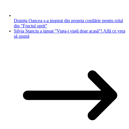
Doinița Oancea s-a inspirat din propria copilărie pentru rolul
din ”Fructul oprit”
Silvia Stanciu a lansat ”Viața-i viață doar acasă”! Află ce vrea
să spună