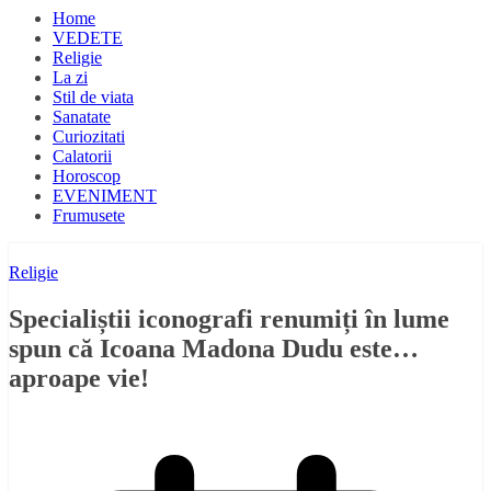
Home
VEDETE
Religie
La zi
Stil de viata
Sanatate
Curiozitati
Calatorii
Horoscop
EVENIMENT
Frumusete
Religie
Specialiștii iconografi renumiți în lume
spun că Icoana Madona Dudu este…
aproape vie!