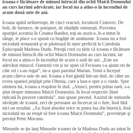
icoana e făcătoare de minuni întrucât din ochii Maicii Domnului
au curs lacrimi adevărate, iar focul nu a atins-o în incendiul de
acum două sute de ani.
Icoana apără neîntrerupt, de cinci veacuri, locuitorii Craiovei. De
boli, de farmece, de potopuri, de răutăţile omeneşti. Povestea
apariţiei acesteia în Cetatea Banilor, toţi au auzit-o, le-a intrat în
sânge, le place s-o spună cu bogăţie de amănunte. Icoana nu a fost
niciodată restaurată şi se păstrează în stare perfectă la Catedrala
Episcopală Madona Dudu. Preoţii cred cu tărie că icoana e făcătoare
de minuni întrucât din ochii Maicii Domnului au curs lacrimi, iar
focul nu a atins-o în incendiul de acum o sută de ani. „Este un
adevărat miracol. Oamenii vin şi ne spun că Fecioara i-a ajutat ori de
câte ori i s-au rugat”, ne-a spus parohul Marian. Totul a început
acum câteva sute de ani. Icoana a fost găsită într-un dud, de către un
evreu spaniol pripăşit prin Oltenia, care a luat-o spre a o vinde. Spre
uimirea lui, icoana a reapărut în dud. „Atunci, pentru prima oară, s-a
ştiut despre minunea Maicii Domnului, în locul respectiv fiind
ridicată în prezent catedrala”, mai spune preotul. Auzind de minunile
săvârşite de icoană, zeci de persoane au încercat să o fure, însă fără
nici un rezultat. „Au furat absolut orice se putea lua din biserică, însă
niciodată nu au reuşit să fure icoana Maicii Domnului”, povesteşte şi
preotul Petre Mocanu.
Minunile se ţin lanţ Minunile icoanei de la Madona Dudu au intrat în