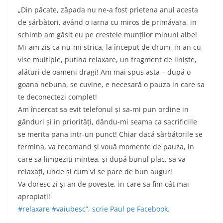
„Din păcate, zăpada nu ne-a fost prietena anul acesta
de sărbători, având o iarna cu miros de primăvara, in
schimb am găsit eu pe crestele munților minuni albe!
Mi-am zis ca nu-mi strica, la început de drum, in an cu
vise multiple, putina relaxare, un fragment de liniște,
alături de oameni dragi! Am mai spus asta – după o
goana nebuna, se cuvine, e necesară o pauza in care sa
te deconectezi comple
t!
Am încercat sa evit telefonul și sa-mi pun ordine in
gânduri și in priorități, dându-mi seama ca sacrificiile
se merita pana intr-un punct! Chiar dacă sărbătorile se
termina, va recomand și vouă momente de pauza, in
care sa limpeziți mintea, și după bunul plac, sa va
relaxați, unde și cum vi se pare de bun augur!
Va doresc zi și an de poveste, in care sa fim cât mai
apropiați!
#relaxare
#vaiubesc”, scrie Paul pe Facebook.