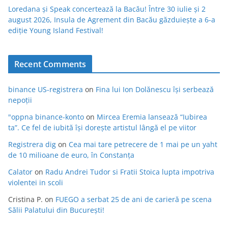
Loredana și Speak concertează la Bacău! Între 30 iulie și 2
august 2026, Insula de Agrement din Bacău găzduiește a 6-a
ediție Young Island Festival!
Recent Comments
binance US-registrera
on
Fina lui Ion Dolănescu își serbează
nepoții
"oppna binance-konto
on
Mircea Eremia lansează “Iubirea
ta”. Ce fel de iubită își dorește artistul lângă el pe viitor
Registrera dig
on
Cea mai tare petrecere de 1 mai pe un yaht
de 10 milioane de euro, în Constanța
Calator
on
Radu Andrei Tudor si Fratii Stoica lupta impotriva
violentei in scoli
Cristina P.
on
FUEGO a serbat 25 de ani de carieră pe scena
Sălii Palatului din București!