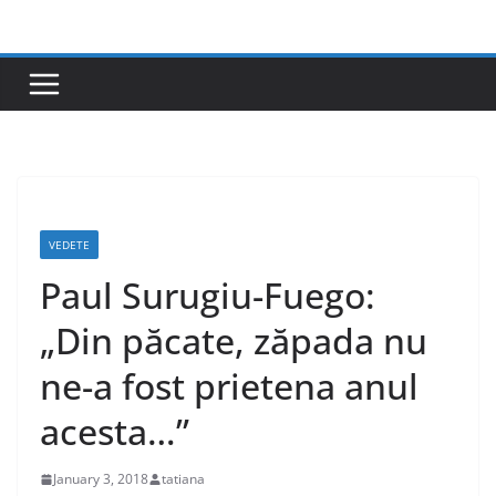
Skip
to
content
VEDETE
Paul Surugiu-Fuego:
„Din păcate, zăpada nu
ne-a fost prietena anul
acesta…”
January 3, 2018
tatiana