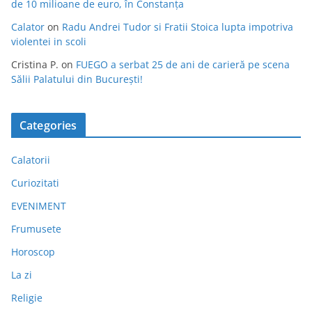
de 10 milioane de euro, în Constanța
Calator
on
Radu Andrei Tudor si Fratii Stoica lupta impotriva
violentei in scoli
Cristina P.
on
FUEGO a serbat 25 de ani de carieră pe scena
Sălii Palatului din București!
Categories
Calatorii
Curiozitati
EVENIMENT
Frumusete
Horoscop
La zi
Religie