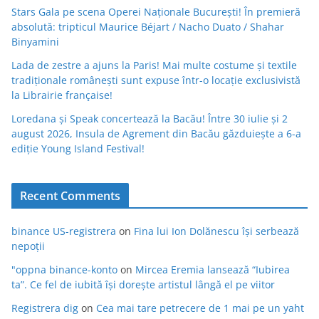
Stars Gala pe scena Operei Naționale București! În premieră
absolută: tripticul Maurice Béjart / Nacho Duato / Shahar
Binyamini
Lada de zestre a ajuns la Paris! Mai multe costume și textile
tradiționale românești sunt expuse într-o locație exclusivistă
la Librairie française!
Loredana și Speak concertează la Bacău! Între 30 iulie și 2
august 2026, Insula de Agrement din Bacău găzduiește a 6-a
ediție Young Island Festival!
Recent Comments
binance US-registrera
on
Fina lui Ion Dolănescu își serbează
nepoții
"oppna binance-konto
on
Mircea Eremia lansează “Iubirea
ta”. Ce fel de iubită își dorește artistul lângă el pe viitor
Registrera dig
on
Cea mai tare petrecere de 1 mai pe un yaht