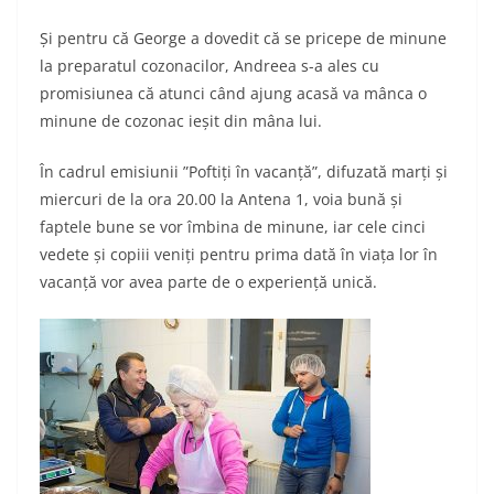
Și pentru că George a dovedit că se pricepe de minune
la preparatul cozonacilor, Andreea s-a ales cu
promisiunea că atunci când ajung acasă va mânca o
minune de cozonac ieșit din mâna lui.
În cadrul emisiunii ”Poftiți în vacanță”, difuzată marți și
miercuri de la ora 20.00 la Antena 1, voia bună și
faptele bune se vor îmbina de minune, iar cele cinci
vedete și copiii veniți pentru prima dată în viața lor în
vacanță vor avea parte de o experiență unică.