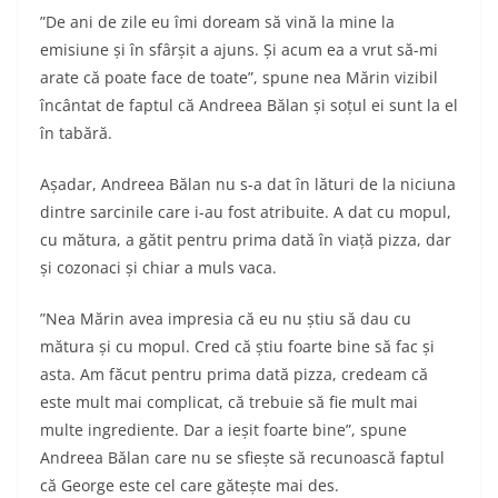
”De ani de zile eu îmi doream să vină la mine la
emisiune și în sfârșit a ajuns. Și acum ea a vrut să-mi
arate că poate face de toate”, spune nea Mărin vizibil
încântat de faptul că Andreea Bălan și soțul ei sunt la el
în tabără.
Așadar, Andreea Bălan nu s-a dat în lături de la niciuna
dintre sarcinile care i-au fost atribuite. A dat cu mopul,
cu mătura, a gătit pentru prima dată în viață pizza, dar
și cozonaci și chiar a muls vaca.
”Nea Mărin avea impresia că eu nu știu să dau cu
mătura și cu mopul. Cred că știu foarte bine să fac și
asta. Am făcut pentru prima dată pizza, credeam că
este mult mai complicat, că trebuie să fie mult mai
multe ingrediente. Dar a ieșit foarte bine”, spune
Andreea Bălan care nu se sfiește să recunoască faptul
că George este cel care gătește mai des.