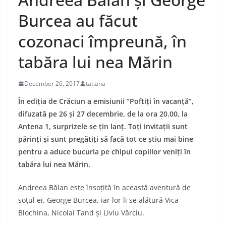
Burcea au făcut
cozonaci împreună, în
tabăra lui nea Mărin
December 26, 2017
tatiana
În ediția de Crăciun a emisiunii ”Poftiți în vacanță”,
difuzată pe 26 și 27 decembrie, de la ora 20.00, la
Antena 1, surprizele se țin lanț. Toți invitații sunt
părinți și sunt pregătiți să facă tot ce știu mai bine
pentru a aduce bucuria pe chipul copiilor veniți în
tabăra lui nea Mărin.
Andreea Bălan este însoțită în această aventură de
soțul ei, George Burcea, iar lor li se alătură Vica
Blochina, Nicolai Tand și Liviu Vârciu.