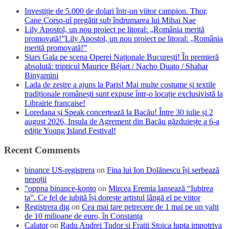
Investiție de 5.000 de dolari într-un viitor campion. Thor,
Cane Corso-ul pregătit sub îndrumarea lui Mihai Nae
Lily Apostol, un nou proiect pe litoral: „România merită
promovată!”Lily Apostol, un nou proiect pe litoral: „România
merită promovată!”
Stars Gala pe scena Operei Naționale București! În premieră
absolută: tripticul Maurice Béjart / Nacho Duato / Shahar
Binyamini
Lada de zestre a ajuns la Paris! Mai multe costume și textile
tradiționale românești sunt expuse într-o locație exclusivistă la
Librairie française!
Loredana și Speak concertează la Bacău! Între 30 iulie și 2
august 2026, Insula de Agrement din Bacău găzduiește a 6-a
ediție Young Island Festival!
Recent Comments
binance US-registrera
on
Fina lui Ion Dolănescu își serbează
nepoții
"oppna binance-konto
on
Mircea Eremia lansează “Iubirea
ta”. Ce fel de iubită își dorește artistul lângă el pe viitor
Registrera dig
on
Cea mai tare petrecere de 1 mai pe un yaht
de 10 milioane de euro, în Constanța
Calator
on
Radu Andrei Tudor si Fratii Stoica lupta impotriva