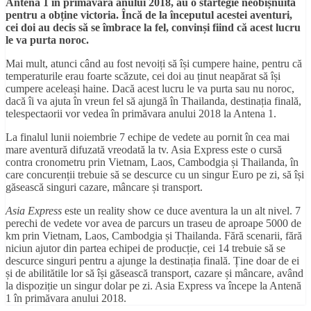
Antena 1 în primăvara anului 2018, au o startegie neobișnuită
pentru a obține victoria. Încă de la începutul acestei aventuri,
cei doi au decis să se îmbrace la fel, convinși fiind că acest lucru
le va purta noroc.
Mai mult, atunci când au fost nevoiți să își cumpere haine, pentru că
temperaturile erau foarte scăzute, cei doi au ținut neapărat să își
cumpere aceleași haine. Dacă acest lucru le va purta sau nu noroc,
dacă îi va ajuta în vreun fel să ajungă în Thailanda, destinația finală,
telespectaorii vor vedea în primăvara anului 2018 la Antena 1.
La finalul lunii noiembrie 7 echipe de vedete au pornit în cea mai
mare aventură difuzată vreodată la tv. Asia Express este o cursă
contra cronometru prin Vietnam, Laos, Cambodgia și Thailanda, în
care concurenții trebuie să se descurce cu un singur Euro pe zi, să își
găsească singuri cazare, mâncare și transport.
Asia Express
este un reality show ce duce aventura la un alt nivel. 7
perechi de vedete vor avea de parcurs un traseu de aproape 5000 de
km prin Vietnam, Laos, Cambodgia și Thailanda. Fără scenarii, fără
niciun ajutor din partea echipei de producție, cei 14 trebuie să se
descurce singuri pentru a ajunge la destinația finală. Ține doar de ei
și de abilitătile lor să își găsească transport, cazare și mâncare, având
la dispoziție un singur dolar pe zi. Asia Express va începe la Antenă
1 în primăvara anului 2018.