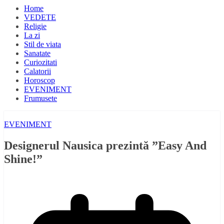
Home
VEDETE
Religie
La zi
Stil de viata
Sanatate
Curiozitati
Calatorii
Horoscop
EVENIMENT
Frumusete
EVENIMENT
Designerul Nausica prezintă ”Easy And
Shine!”