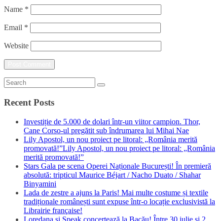
Name
*
Email
*
Website
Recent Posts
Investiție de 5.000 de dolari într-un viitor campion. Thor,
Cane Corso-ul pregătit sub îndrumarea lui Mihai Nae
Lily Apostol, un nou proiect pe litoral: „România merită
promovată!”Lily Apostol, un nou proiect pe litoral: „România
merită promovată!”
Stars Gala pe scena Operei Naționale București! În premieră
absolută: tripticul Maurice Béjart / Nacho Duato / Shahar
Binyamini
Lada de zestre a ajuns la Paris! Mai multe costume și textile
tradiționale românești sunt expuse într-o locație exclusivistă la
Librairie française!
Loredana și Speak concertează la Bacău! Între 30 iulie și 2