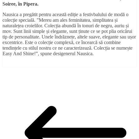
Soiree, în Pipera.
Nausica a pregătit pentru această ediție a festivbalului de modă o
colecție specială. ”Mereu am ales feminitatea, simplitatea și
naturalețea croielilor. Colecția abundă în tonuri de negru, auriu și
mov. Sunt linii simple și elegante, sunt ținute ce se pot plia oricărui
tip de personalitate. Unele îndrăznețe, altele suave, elegante sau ușor
excentrice. Este o colecție complexă, ce încearcă să combine
tendințele cu stilul nostru ce ne caracterizează. Colecția se numește
Easy And Shine!”, spune desigenerul Nausica.