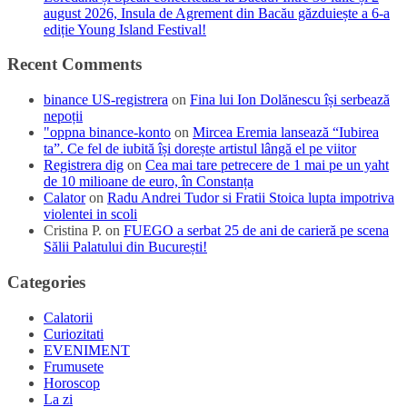
august 2026, Insula de Agrement din Bacău găzduiește a 6-a
ediție Young Island Festival!
Recent Comments
binance US-registrera
on
Fina lui Ion Dolănescu își serbează
nepoții
"oppna binance-konto
on
Mircea Eremia lansează “Iubirea
ta”. Ce fel de iubită își dorește artistul lângă el pe viitor
Registrera dig
on
Cea mai tare petrecere de 1 mai pe un yaht
de 10 milioane de euro, în Constanța
Calator
on
Radu Andrei Tudor si Fratii Stoica lupta impotriva
violentei in scoli
Cristina P.
on
FUEGO a serbat 25 de ani de carieră pe scena
Sălii Palatului din București!
Categories
Calatorii
Curiozitati
EVENIMENT
Frumusete
Horoscop
La zi