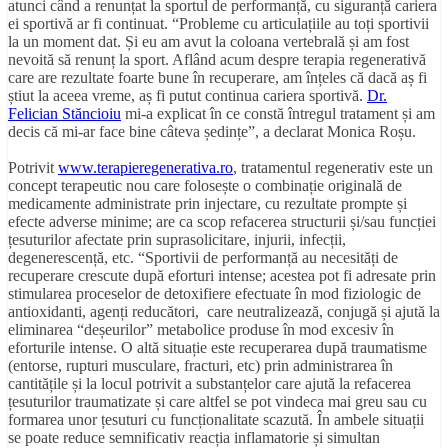
atunci când a renunțat la sportul de performanță, cu siguranță cariera
ei sportivă ar fi continuat. “Probleme cu articulațiile au toți sportivii
la un moment dat. Și eu am avut la coloana vertebrală și am fost
nevoită să renunț la sport. Aflând acum despre terapia regenerativă
care are rezultate foarte bune în recuperare, am înțeles că dacă aș fi
știut la aceea vreme, aș fi putut continua cariera sportivă
.
Dr.
Felician St
ăncioiu
mi-a explicat în ce constă întregul tratament și am
decis că mi-ar face bine câteva ședințe
”, a declarat Monica Ro
șu.
Potrivit
www.terapieregenerativa.ro
, tratamentul regenerativ este un
concept terapeutic nou care folosește o combinație originală de
medicamente administrate prin injectare, cu rezultate prompte și
efecte adverse minime; are ca scop refacerea structurii și/sau funcției
țesuturilor afectate prin suprasolicitare, injurii, infecții,
degenerescență, etc.
“Sportivii de performanță au necesități de
recuperare crescute după eforturi intense; acestea pot fi adresate prin
stimularea proceselor de detoxifiere efectuate în mod fiziologic de
antioxidanti, agenți reducători, care neutralizează, conjugă și ajută la
eliminarea “deșeurilor” metabolice produse în mod excesiv în
eforturile intense. O altă situație este recuperarea după traumatisme
(entorse, rupturi musculare, fracturi, etc) prin administrarea în
cantitățile și la locul potrivit a substanțelor care ajută la refacerea
țesuturilor traumatizate și care altfel se pot vindeca mai greu sau cu
formarea unor țesuturi cu funcționalitate scazută. În ambele situații
se poate reduce semnificativ reacția inflamatorie și simultan