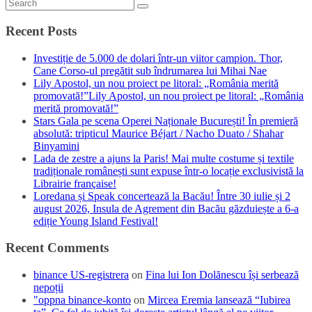
Recent Posts
Investiție de 5.000 de dolari într-un viitor campion. Thor,
Cane Corso-ul pregătit sub îndrumarea lui Mihai Nae
Lily Apostol, un nou proiect pe litoral: „România merită
promovată!”Lily Apostol, un nou proiect pe litoral: „România
merită promovată!”
Stars Gala pe scena Operei Naționale București! În premieră
absolută: tripticul Maurice Béjart / Nacho Duato / Shahar
Binyamini
Lada de zestre a ajuns la Paris! Mai multe costume și textile
tradiționale românești sunt expuse într-o locație exclusivistă la
Librairie française!
Loredana și Speak concertează la Bacău! Între 30 iulie și 2
august 2026, Insula de Agrement din Bacău găzduiește a 6-a
ediție Young Island Festival!
Recent Comments
binance US-registrera
on
Fina lui Ion Dolănescu își serbează
nepoții
"oppna binance-konto
on
Mircea Eremia lansează “Iubirea