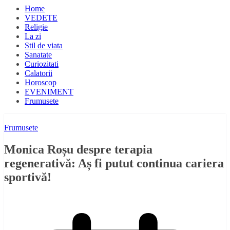
Home
VEDETE
Religie
La zi
Stil de viata
Sanatate
Curiozitati
Calatorii
Horoscop
EVENIMENT
Frumusete
Frumusete
Monica Roșu despre terapia
regenerativă: Aș fi putut continua cariera
sportivă!