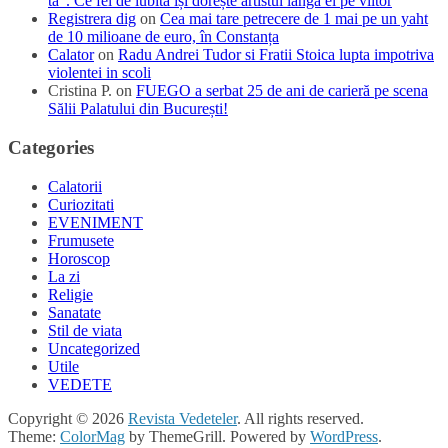
ta”. Ce fel de iubită își dorește artistul lângă el pe viitor
Registrera dig
on
Cea mai tare petrecere de 1 mai pe un yaht
de 10 milioane de euro, în Constanța
Calator
on
Radu Andrei Tudor si Fratii Stoica lupta impotriva
violentei in scoli
Cristina P.
on
FUEGO a serbat 25 de ani de carieră pe scena
Sălii Palatului din București!
Categories
Calatorii
Curiozitati
EVENIMENT
Frumusete
Horoscop
La zi
Religie
Sanatate
Stil de viata
Uncategorized
Utile
VEDETE
Copyright © 2026
Revista Vedeteler
. All rights reserved.
Theme:
ColorMag
by ThemeGrill. Powered by
WordPress
.