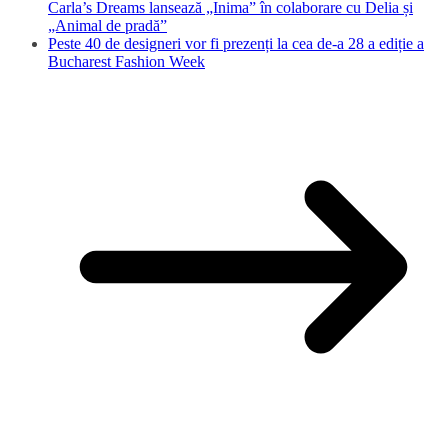
Carla’s Dreams lansează „Inima” în colaborare cu Delia și
„Animal de pradă”
Peste 40 de designeri vor fi prezenți la cea de-a 28 a ediție a
Bucharest Fashion Week