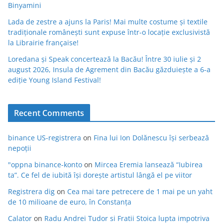
Binyamini
Lada de zestre a ajuns la Paris! Mai multe costume și textile
tradiționale românești sunt expuse într-o locație exclusivistă
la Librairie française!
Loredana și Speak concertează la Bacău! Între 30 iulie și 2
august 2026, Insula de Agrement din Bacău găzduiește a 6-a
ediție Young Island Festival!
Recent Comments
binance US-registrera
on
Fina lui Ion Dolănescu își serbează
nepoții
"oppna binance-konto
on
Mircea Eremia lansează “Iubirea
ta”. Ce fel de iubită își dorește artistul lângă el pe viitor
Registrera dig
on
Cea mai tare petrecere de 1 mai pe un yaht
de 10 milioane de euro, în Constanța
Calator
on
Radu Andrei Tudor si Fratii Stoica lupta impotriva