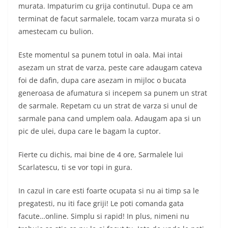
murata. Impaturim cu grija continutul. Dupa ce am
terminat de facut sarmalele, tocam varza murata si o
amestecam cu bulion.
Este momentul sa punem totul in oala. Mai intai
asezam un strat de varza, peste care adaugam cateva
foi de dafin, dupa care asezam in mijloc o bucata
generoasa de afumatura si incepem sa punem un strat
de sarmale. Repetam cu un strat de varza si unul de
sarmale pana cand umplem oala. Adaugam apa si un
pic de ulei, dupa care le bagam la cuptor.
Fierte cu dichis, mai bine de 4 ore, Sarmalele lui
Scarlatescu, ti se vor topi in gura.
In cazul in care esti foarte ocupata si nu ai timp sa le
pregatesti, nu iti face griji! Le poti comanda gata
facute…online. Simplu si rapid! In plus, nimeni nu