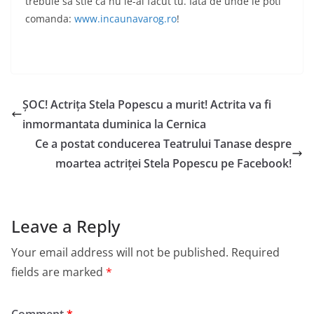
trebuie sa stie ca nu le-ai facut tu. Iata de unde le poti
comanda:
www.incaunavarog.ro
!
ȘOC! Actrița Stela Popescu a murit! Actrita va fi
inmormantata duminica la Cernica
Ce a postat conducerea Teatrului Tanase despre
moartea actriței Stela Popescu pe Facebook!
Leave a Reply
Your email address will not be published.
Required
fields are marked
*
Comment
*