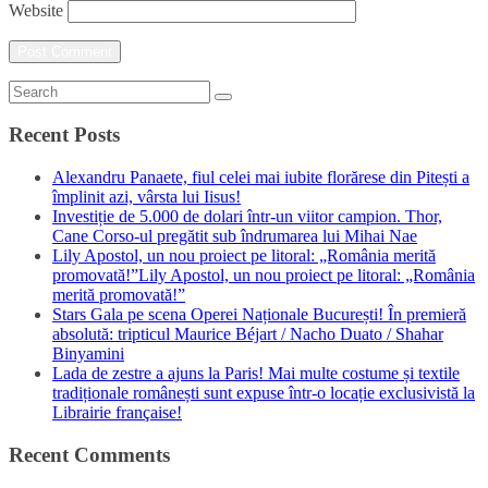
Website
Recent Posts
Alexandru Panaete, fiul celei mai iubite florărese din Pitești a
împlinit azi, vârsta lui Iisus!
Investiție de 5.000 de dolari într-un viitor campion. Thor,
Cane Corso-ul pregătit sub îndrumarea lui Mihai Nae
Lily Apostol, un nou proiect pe litoral: „România merită
promovată!”Lily Apostol, un nou proiect pe litoral: „România
merită promovată!”
Stars Gala pe scena Operei Naționale București! În premieră
absolută: tripticul Maurice Béjart / Nacho Duato / Shahar
Binyamini
Lada de zestre a ajuns la Paris! Mai multe costume și textile
tradiționale românești sunt expuse într-o locație exclusivistă la
Librairie française!
Recent Comments