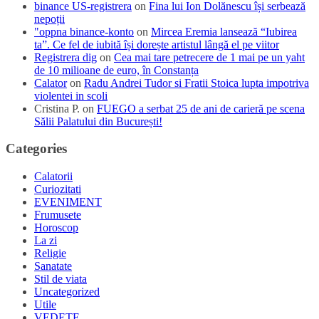
binance US-registrera
on
Fina lui Ion Dolănescu își serbează
nepoții
"oppna binance-konto
on
Mircea Eremia lansează “Iubirea
ta”. Ce fel de iubită își dorește artistul lângă el pe viitor
Registrera dig
on
Cea mai tare petrecere de 1 mai pe un yaht
de 10 milioane de euro, în Constanța
Calator
on
Radu Andrei Tudor si Fratii Stoica lupta impotriva
violentei in scoli
Cristina P.
on
FUEGO a serbat 25 de ani de carieră pe scena
Sălii Palatului din București!
Categories
Calatorii
Curiozitati
EVENIMENT
Frumusete
Horoscop
La zi
Religie
Sanatate
Stil de viata
Uncategorized
Utile
VEDETE