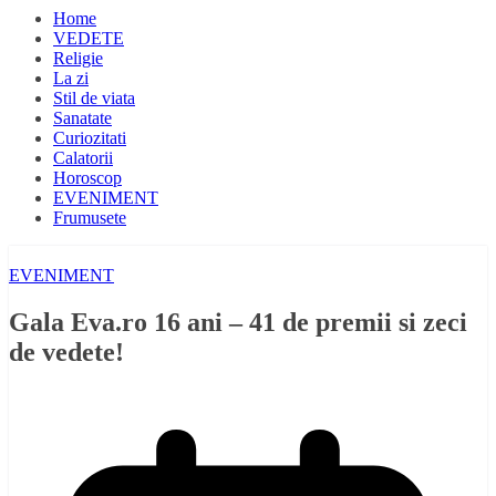
Home
VEDETE
Religie
La zi
Stil de viata
Sanatate
Curiozitati
Calatorii
Horoscop
EVENIMENT
Frumusete
EVENIMENT
Gala Eva.ro 16 ani – 41 de premii si zeci
de vedete!