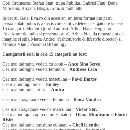
Cori Gramescu, Stefan Stan, trupa Publika, Gabriel Fatu, Dana
Miricioiu, Roxana Blagu, Lora, si multi altii.
In cadrul Galei Eva.ro din acest an, un juriu format din patru
personalitati publice, a decis care sunt vedetele castigatoare la cele
15 categorii. Membrii jurului au fost: Adina Halas Hugeanu
(realizator de radio si prezentator tv), Adina Necula (consultant de
imagine si stil), Maria Andrei (fashion/style & lifestyle director) si
Monica Vlad ( Personal Branding).
Castigatorii serii la cele 15 categorii au fost:
Cea mai indragita vedeta cu copii –
Anca Sina Serea
Cea mai indragita vedeta feminina –
Andreea Esca
Cea mai indragita vedeta masculina –
Pavel Bartos
Cel mai indragit artist –
Smiley
Cea mai indragita artista –
Andra
Cea mai atragatoare vedeta feminina –
Ilinca Vandici
Cea mai atragatoare vedeta masculina –
Victor Slav
Cel mai indragit cuplu de prezentatori –
Diana Munteanu si Florin
Ristei
Cea mai indragita emisiune culinara –
Chefi la cutite