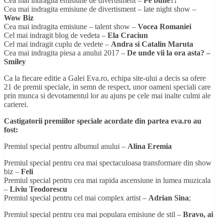
Cea mai indragita emisiune de divertisment –
Pe bune?!
Cea mai indragita emisiune de divertisment – late night show –
Wow Biz
Cea mai indragita emisiune – talent show –
Vocea Romaniei
Cel mai indragit blog de vedeta –
Ela Craciun
Cel mai indragit cuplu de vedete –
Andra si Catalin Maruta
Cea mai indragita piesa a anului 2017 –
De unde vii la ora asta? –
Smiley
Ca la fiecare editie a Galei Eva.ro, echipa site-ului a decis sa ofere
21 de premii speciale, in semn de respect, unor oameni speciali care
prin munca si devotamentul lor au ajuns pe cele mai inalte culmi ale
carierei.
Castigatorii premiilor speciale acordate din partea eva.ro au
fost:
Premiul special pentru albumul anului –
Alina Eremia
Premiul special pentru cea mai spectaculoasa transformare din show
biz –
Feli
Premiul special pentru cea mai rapida ascensiune in lumea muzicala
–
Liviu Teodorescu
Premiul special pentru cel mai complex artist –
Adrian Sina
;
Premiul special pentru cea mai populara emisiune de stil –
Bravo, ai