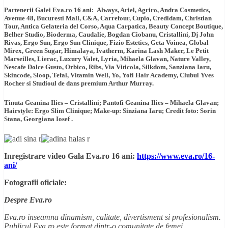
Partenerii Galei Eva.ro 16 ani: Always, Ariel, Agriro, Andra Cosmetics,
Avenue 48, Bucuresti Mall, C&A, Carrefour, Cupio, Credidam, Christian
Tour, Antica Gelateria del Corso, Aqua Carpatica, Beauty Concept Boutique,
Belher Studio, Bioderma, Caudalie, Bogdan Ciobanu, Cristallini, Dj John
Rivas, Ergo Sun, Ergo Sun Clinique, Fizio Estetics, Geta Voinea, Global
Mirex, Green Sugar, Himalaya, Ivatherm, Karina Lash Maker, Le Petit
Marseilles, Lierac, Luxury Valet, Lyria, Mihaela Glavan, Nature Valley,
Nescafe Dolce Gusto, Orbico, Ribs, Via Viticola, Silkdom, Sanziana Iaru,
Skincode, Sloop, Tefal, Vitamin Well, Yo, Yofi Hair Academy, Clubul Yves
Rocher si Studioul de dans premium Arthur Murray.
Tinuta Geanina Ilies – Cristallini; Pantofi Geanina Ilies – Mihaela Glavan;
Hairstyle: Ergo Slim Clinique; Make-up: Sinziana Iaru; Credit foto: Sorin
Stana, Georgiana Iosef .
Inregistrare video Gala Eva.ro 16 ani:
https://www.eva.ro/16-
ani/
Fotografii oficiale:
Despre Eva.ro
Eva.ro inseamna dinamism, calitate, divertisment si profesionalism.
Publicul Eva.ro este format dintr-o comunitate de femei