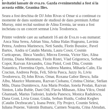
invitatiei lansate de eva.ro. Gazda evenimentului a fost si la
aceasta editie, Geanina Ilies.
Seara a fost deschisa de DJ John Rivas si Omar si a continuat cu
momente de dans sustinute de studioul de dans premium Arthur
Murray, mini recital sustinut de Alina Eremia, iar seara a fost
incheiata cu un concert semnat Liviu Teodorescu.
Printre vedetele care au sarbatorit 16 ani de Eva.ro s-au numarat:
Anca Sina Serea, Adrian Sina, Adina Halas Hugeanu, Lavinia
Petrea, Andreea Marinescu, Neti Sandu, Florin Busuioc, Pavel
Bartos, Andra si Catalin Maruta, Laura Cosoi, Cosmin
Curticapean, Ilinca Vandici, Mircea Eremia, Victor Slav, Alina
Eremia, Diana Munteanu, Florin Ristei, Vlad Grigorescu, Serban
Copot, Razvan Alexandru, Gina Pistol, Costi Dita, Cosmin
Natanticu, Florentina Opris, Andreea Mantea, Mihaela Calin, Ela
Craciun, Andreea Perju, Feli, Silviu Pasca, Jazzy Jo, Liviu
Teodorescu, Dj John Rivas, Omar, Roxana Gabor Iliescu, Iulia
Albu, Maurice Munteanu, Razvan Ciobanu, Cristina Chiriac, Stelian
Milu, Diana Dumitrescu, Ana Maria Prodan, Ionela Prodan, Razvan
Simion, Lidia Buble, Dani Otil, Flavia Mihasan, Alina Vilcu, Omid
Ghannadi, Marius Tudosiei, Izabela Panescu, Monica Radulescu,
Dana Gont, Livia Graur, Giulia, Serban Huidu, Codrut Keghes
(Catalin Dezbracatu’), Ioana Petric, Fly Project, Cosmin Selesi,
Iuliana Pepene, Valentin Butnaru, Carmen Negoita, Crina Abrudan,