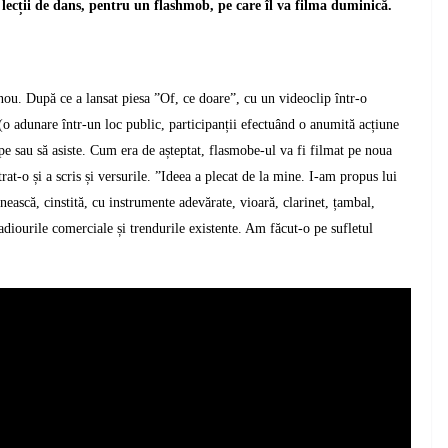
lecții de dans, pentru un flashmob, pe care îl va filma duminică.
ou. După ce a lansat piesa ”Of, ce doare”, cu un videoclip într-o
(
o adunare într-un loc public, participanții efectuând o anumită acțiune
cipe sau să asiste. Cum era de așteptat, flasmobe-ul va fi filmat pe noua
t-o și a scris și versurile. ”
Ideea a plecat de la mine. I-am propus lui
neasc
ă
, cinstit
ă
, cu instrumente adev
ă
rate, vioar
ă
, clarinet,
ț
ambal,
radiourile comerciale
ș
i trendu
rile
existent
e
. Am f
ă
cut-o pe sufletul