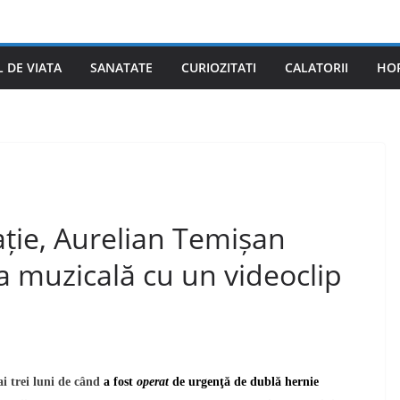
L DE VIATA
SANATATE
CURIOZITATI
CALATORII
HO
rație, Aurelian Temișan
ța muzicală cu un videoclip
ai trei luni de când
a fost
operat
de urgenţă de dublă hernie