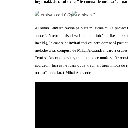
inghinală.
Juratul de la ”Te cunosc de undeva” a luat 
Aurelian Temișan revine pe piața muzicală cu un proiect n
atmosferă retro, artistul va filma duminică un flashmobe
inedită
),
la care sunt invitați toți cei care doresc să parti
melodie a sa, compusă de Mihai Alexandru, care a orchestra
Temi s
ă
facem o pies
ă
a
ș
a cum ne place nou
ă
, s
ă
fie rom
â
acordeon, f
ă
r
ă
s
ă
ne lu
ă
m dup
ă
vreun alt tipar impus de 
nostru
”, a declarat Mihai Alexandru.