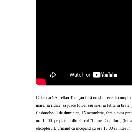
Chiar dacă Aurelian Temișan încă nu și-a revenit complet d
mare, să ridice, să joace fotbal sau să-și ia fetița în braț
flashmobe-ul de duminică, 15 octombrie, fără a avea pret
ora 12.00, pe platoul din P
arcul
”
L
umea
C
opiilo
r”
,
(
intr
a
elicopterul
),
urmând ca începând cu ora 13.00 să intre în