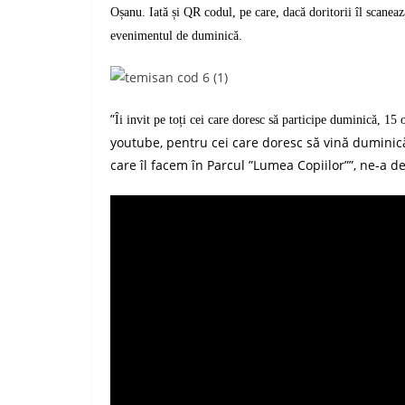
Oșanu.
Iată și
Q
R codul, pe care, dacă doritorii îl scanea
evenimentul de duminică.
”
Îi invit pe toți cei care doresc să participe duminică, 1
youtube, pentru cei care doresc să vină duminică
care îl facem în Parcul ”Lumea Copiilor””,
ne-a de