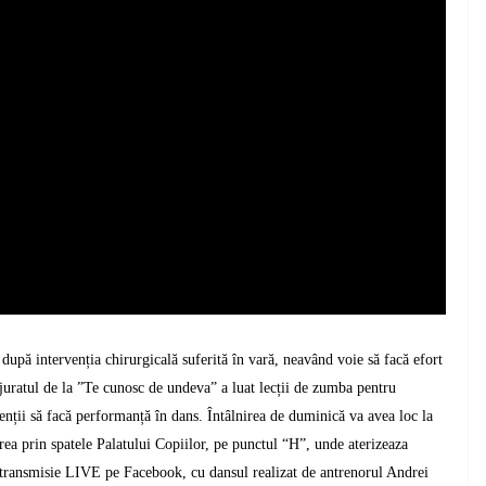
upă intervenția chirurgicală suferită în vară, neavând voie să facă efort
e, juratul de la ”Te cunosc de undeva” a luat lecții de zumba pentru
enții să facă performanță în dans.
Întâlnirea de duminică va avea loc la
re
a
prin spatele
P
alatului
C
opiilor
,
pe punctul “H”, unde aterizeaza
 transmisie LIVE pe Facebook, cu dansul realizat de antrenorul Andrei