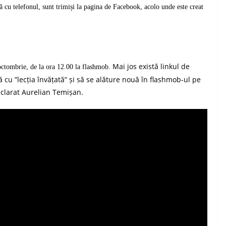
ză
cu
telefon
ul
, sunt trimiși la pagina de Facebook, acolo unde este creat
Mai jos există linkul de
5 octombrie, de la ora 12.00 la flashmob.
 cu ”lecția învățată”
și să se alăture nouă în flashmob-ul pe
clarat Aurelian Temișan.