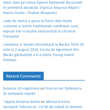
Stars Gala pe scena Operei Naționale București!
În premieră absolută: tripticul Maurice Béjart /
Nacho Duato / Shahar Binyamini
Lada de zestre a ajuns la Paris! Mai multe
costume și textile tradiționale românești sunt
expuse într-o locație exclusivistă la Librairie
française!
Loredana și Speak concertează la Bacău! Între 30
iulie și 2 august 2026, Insula de Agrement din
Bacău găzduiește a 6-a ediție Young Island
Festival!
Recent Comments
binance US-registrera
on
Fina lui Ion Dolănescu
își serbează nepoții
"oppna binance-konto
on
Mircea Eremia
lansează “Iubirea ta”. Ce fel de iubită își dorește