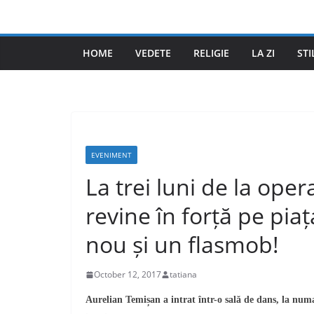
Skip
to
content
HOME
VEDETE
RELIGIE
LA ZI
STI
EVENIMENT
La trei luni de la ope
revine în forță pe pia
nou și un flasmob!
October 12, 2017
tatiana
Aurelian Temișan a intrat într-o sală de dans, la num