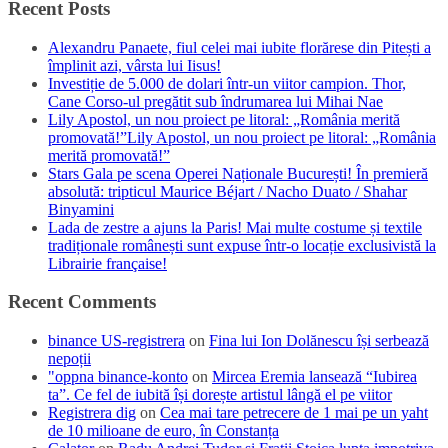
Recent Posts
Alexandru Panaete, fiul celei mai iubite florărese din Pitești a
împlinit azi, vârsta lui Iisus!
Investiție de 5.000 de dolari într-un viitor campion. Thor,
Cane Corso-ul pregătit sub îndrumarea lui Mihai Nae
Lily Apostol, un nou proiect pe litoral: „România merită
promovată!”Lily Apostol, un nou proiect pe litoral: „România
merită promovată!”
Stars Gala pe scena Operei Naționale București! În premieră
absolută: tripticul Maurice Béjart / Nacho Duato / Shahar
Binyamini
Lada de zestre a ajuns la Paris! Mai multe costume și textile
tradiționale românești sunt expuse într-o locație exclusivistă la
Librairie française!
Recent Comments
binance US-registrera
on
Fina lui Ion Dolănescu își serbează
nepoții
"oppna binance-konto
on
Mircea Eremia lansează “Iubirea
ta”. Ce fel de iubită își dorește artistul lângă el pe viitor
Registrera dig
on
Cea mai tare petrecere de 1 mai pe un yaht
de 10 milioane de euro, în Constanța