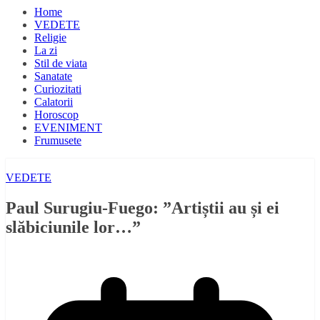
Home
VEDETE
Religie
La zi
Stil de viata
Sanatate
Curiozitati
Calatorii
Horoscop
EVENIMENT
Frumusete
VEDETE
Paul Surugiu-Fuego: ”Artiștii au și ei
slăbiciunile lor…”