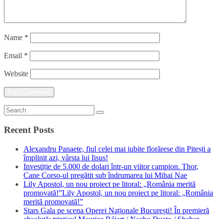
Name
*
Email
*
Website
Recent Posts
Alexandru Panaete, fiul celei mai iubite florărese din Pitești a
împlinit azi, vârsta lui Iisus!
Investiție de 5.000 de dolari într-un viitor campion. Thor,
Cane Corso-ul pregătit sub îndrumarea lui Mihai Nae
Lily Apostol, un nou proiect pe litoral: „România merită
promovată!”Lily Apostol, un nou proiect pe litoral: „România
merită promovată!”
Stars Gala pe scena Operei Naționale București! În premieră