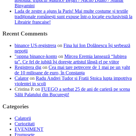
absolută: tripticul Maurice Béjart / Nacho Duato / Shahar
Binyamini
Lada de zestre a ajuns la Paris! Mai multe costume și textile
tradiționale românești sunt expuse într-o locație exclusivistă la
Librairie française!
Recent Comments
binance US-registrera
on
Fina lui Ion Dolănescu își serbează
nepoții
"oppna binance-konto
on
Mircea Eremia lansează “Iubirea
ta”. Ce fel de iubită își dorește artistul lângă el pe viitor
Registrera dig
on
Cea mai tare petrecere de 1 mai pe un yaht
de 10 milioane de euro, în Constanța
Calator
on
Radu Andrei Tudor si Fratii Stoica lupta impotriva
violentei in scoli
Cristina P.
on
FUEGO a serbat 25 de ani de carieră pe scena
Sălii Palatului din București!
Categories
Calatorii
Curiozitati
EVENIMENT
Frumusete