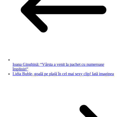
Ioana Ginghină: “Vârsta a venit la pachet cu numeroase
împliniri”
Lidia Buble, goală pe plajă în cel mai sexy clip! Iată imaginea