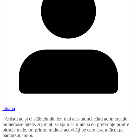
tatiana
”Artiștii au și ei slăbiciunile lor, mai ales atunci când au în creație
numeroase fațete. Aș minți să spun că n-am și eu preferințe printre
piesele mele, ori printre multele activități pe care le-am făcut pe
parcursul anilor.