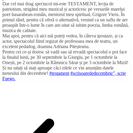
Dar cel mai drag spectacol mi-este TESTAMENT, lecția de
patriotism, strigătul meu muzical și actoricesc pe versurile marelui
poet basarabean-român, mentorul meu spiritual, Grigore Vieru. În
primul rând, pentru că oferă o alternativă, venind ca un suflu d
e aer
proaspăt într-o lume în care am uitat să iubim poezia, limba română,
muzica de calitate.
Mai apoi, pentru că aici mă puteți vedea, în câteva ipostaze, și ca
actor, spectacolul fiind regizat de profesoara mea de teatru, un
excelent pedadog, doamna Adriana Piteșteanu.
Pentru cei ce-și doresc să vadă sau să revadă spectacolul o pot face
la finalul lunii, pe 30 septembrie la Giurgiu, pe 1 octombrie la
Onești, pe 2 octombrie la Râmnicu Sărat și pe 3 octombrie la Mizil!
Și nu uitați să stați aproape căci zilele ce vin anunțăm datele
turneului din decembrie!
#
testament
#
scrisoarededecembrie”, scrie
Fuego.