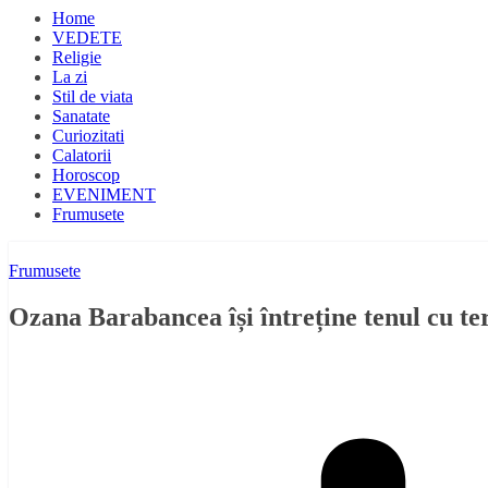
Home
VEDETE
Religie
La zi
Stil de viata
Sanatate
Curiozitati
Calatorii
Horoscop
EVENIMENT
Frumusete
Frumusete
Ozana Barabancea își întreține tenul cu t