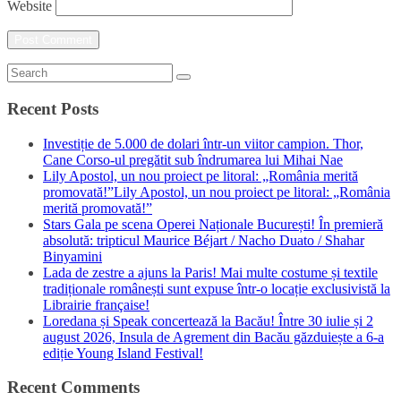
Website
Recent Posts
Investiție de 5.000 de dolari într-un viitor campion. Thor,
Cane Corso-ul pregătit sub îndrumarea lui Mihai Nae
Lily Apostol, un nou proiect pe litoral: „România merită
promovată!”Lily Apostol, un nou proiect pe litoral: „România
merită promovată!”
Stars Gala pe scena Operei Naționale București! În premieră
absolută: tripticul Maurice Béjart / Nacho Duato / Shahar
Binyamini
Lada de zestre a ajuns la Paris! Mai multe costume și textile
tradiționale românești sunt expuse într-o locație exclusivistă la
Librairie française!
Loredana și Speak concertează la Bacău! Între 30 iulie și 2
august 2026, Insula de Agrement din Bacău găzduiește a 6-a
ediție Young Island Festival!
Recent Comments