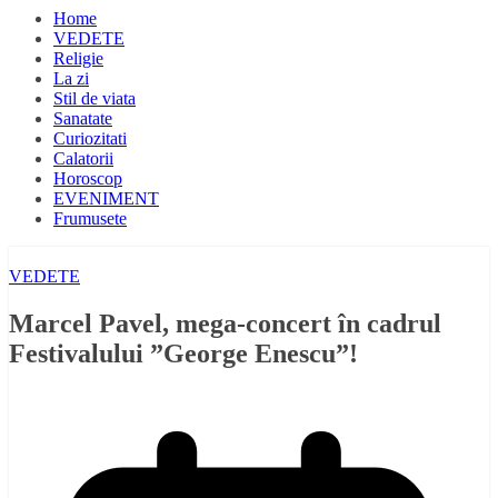
Home
VEDETE
Religie
La zi
Stil de viata
Sanatate
Curiozitati
Calatorii
Horoscop
EVENIMENT
Frumusete
VEDETE
Marcel Pavel, mega-concert în cadrul
Festivalului ”George Enescu”!