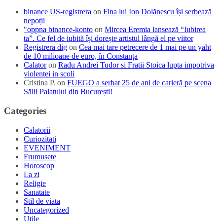
binance US-registrera
on
Fina lui Ion Dolănescu își serbează
nepoții
"oppna binance-konto
on
Mircea Eremia lansează “Iubirea
ta”. Ce fel de iubită își dorește artistul lângă el pe viitor
Registrera dig
on
Cea mai tare petrecere de 1 mai pe un yaht
de 10 milioane de euro, în Constanța
Calator
on
Radu Andrei Tudor si Fratii Stoica lupta impotriva
violentei in scoli
Cristina P.
on
FUEGO a serbat 25 de ani de carieră pe scena
Sălii Palatului din București!
Categories
Calatorii
Curiozitati
EVENIMENT
Frumusete
Horoscop
La zi
Religie
Sanatate
Stil de viata
Uncategorized
Utile