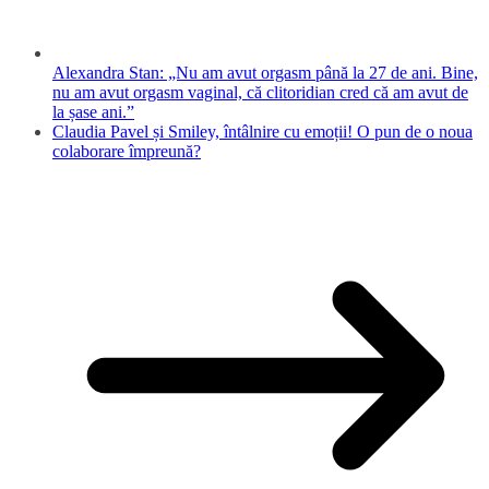
Alexandra Stan: „Nu am avut orgasm până la 27 de ani. Bine,
nu am avut orgasm vaginal, că clitoridian cred că am avut de
la șase ani.”
Claudia Pavel și Smiley, întâlnire cu emoții! O pun de o noua
colaborare împreună?