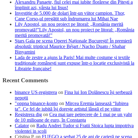
Alexandru Panaete, fiul celei mai iubite florărese din Pitești a
împlinit azi, vârsta lui Iisus!
Investiție de 5.000 de dolari într-un viitor campion. Thor,
Cane Corso-ul pregătit sub îndrumarea lui Mihai Nae
Lily Apostol, un nou proiect pe litoral: „România merită
promovată!”Lily Apostol, un nou proiect pe litoral: „România
merită promovată!”
Stars Gala pe scena Operei Naționale București! În premieră
absolută: tripticul Maurice Béjart / Nacho Duato / Shahar
Binyamini
Lada de zestre a ajuns la Paris! Mai multe costume și textile
tradiționale românești sunt expuse într-o locație exclusivistă la
Librairie française!
Recent Comments
binance US-registrera
on
Fina lui Ion Dolănescu își serbează
nepoții
"oppna binance-konto
on
Mircea Eremia lansează “Iubirea
ta”. Ce fel de iubită își dorește artistul lângă el pe viitor
Registrera dig
on
Cea mai tare petrecere de 1 mai pe un yaht
de 10 milioane de euro, în Constanța
Calator
on
Radu Andrei Tudor si Fratii Stoica lupta impotriva
violentei in scoli
Cristina P.
on
FUEGO a serbat 25 de ani de carieră pe scena