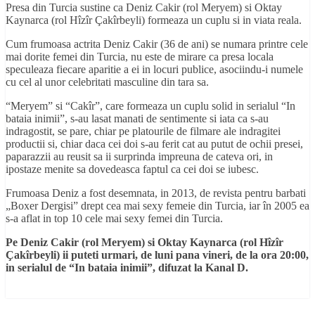
Presa din Turcia sustine ca Deniz Cakir (rol Meryem) si Oktay
Kaynarca (rol Hîzîr Çakîrbeyli) formeaza un cuplu si in viata reala.
Cum frumoasa actrita Deniz Cakir (36 de ani) se numara printre cele
mai dorite femei din Turcia, nu este de mirare ca presa locala
speculeaza fiecare aparitie a ei in locuri publice, asociindu-i numele
cu cel al unor celebritati masculine din tara sa.
“Meryem” si “Cakîr”, care formeaza un cuplu solid in serialul “In
bataia inimii”, s-au lasat manati de sentimente si iata ca s-au
indragostit, se pare, chiar pe platourile de filmare ale indragitei
productii si, chiar daca cei doi s-au ferit cat au putut de ochii presei,
paparazzii au reusit sa ii surprinda impreuna de cateva ori, in
ipostaze menite sa dovedeasca faptul ca cei doi se iubesc.
Frumoasa Deniz a fost desemnata, in 2013, de revista pentru barbati
„Boxer Dergisi” drept cea mai sexy femeie din Turcia, iar în 2005 ea
s-a aflat in top 10 cele mai sexy femei din Turcia.
Pe Deniz Cakir (rol Meryem) si Oktay Kaynarca (rol Hîzîr
Çakîrbeyli) ii puteti urmari, de luni pana vineri, de la ora 20:00,
in serialul de “In bataia inimii”, difuzat la Kanal D.