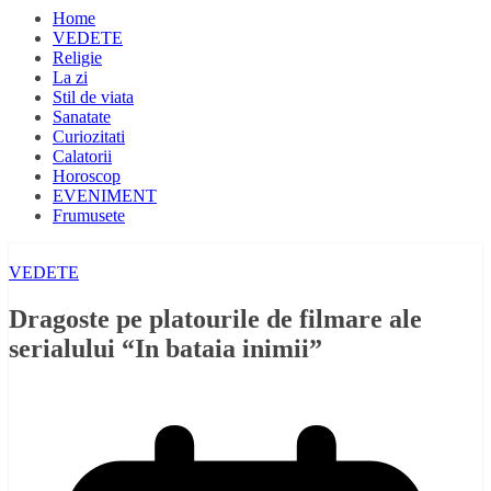
Home
VEDETE
Religie
La zi
Stil de viata
Sanatate
Curiozitati
Calatorii
Horoscop
EVENIMENT
Frumusete
VEDETE
Dragoste pe platourile de filmare ale
serialului “In bataia inimii”