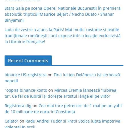
Stars Gala pe scena Operei Naționale București! În premieră
absolută: tripticul Maurice Béjart / Nacho Duato / Shahar
Binyamini
Lada de zestre a ajuns la Paris! Mai multe costume și textile
tradiționale românești sunt expuse într-o locație exclusivistă
la Librairie française!
Recent Comments
binance US-registrera
on
Fina lui Ion Dolănescu își serbează
nepoții
"oppna binance-konto
on
Mircea Eremia lansează “Iubirea
ta”. Ce fel de iubită își dorește artistul lângă el pe viitor
Registrera dig
on
Cea mai tare petrecere de 1 mai pe un yaht
de 10 milioane de euro, în Constanța
Calator
on
Radu Andrei Tudor si Fratii Stoica lupta impotriva
violentei in scoli