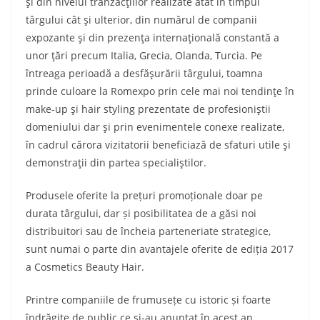
şi din nivelul tranzacţiilor realizate atât în timpul
târgului cât şi ulterior, din numărul de companii
expozante şi din prezenţa internaţională constantă a
unor ţări precum Italia, Grecia, Olanda, Turcia. Pe
întreaga perioadă a desfăşurării târgului, toamna
prinde culoare la Romexpo prin cele mai noi tendinţe în
make-up şi hair styling prezentate de profesioniştii
domeniului dar şi prin evenimentele conexe realizate,
în cadrul cărora vizitatorii beneficiază de sfaturi utile şi
demonstraţii din partea specialiştilor.
Produsele oferite la prețuri promoționale doar pe
durata târgului, dar și posibilitatea de a găsi noi
distribuitori sau de încheia parteneriate strategice,
sunt numai o parte din avantajele oferite de ediția 2017
a Cosmetics Beauty Hair.
Printre companiile de frumusețe cu istoric și foarte
îndrăgite de public ce și-au anunțat în acest an