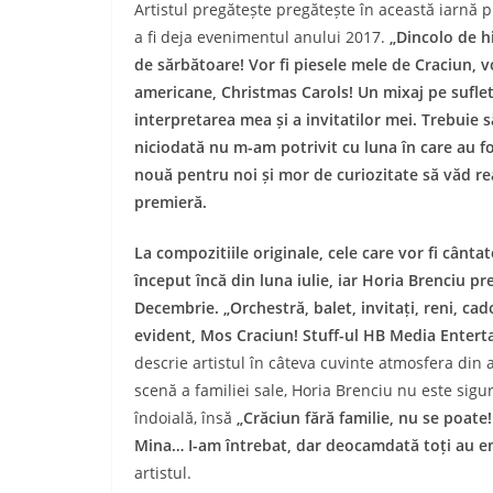
Artistul pregătește pregătește în această iarnă 
a fi deja evenimentul anului 2017.
„Dincolo de h
de sărbătoare! Vor fi piesele mele de Craciun, vo
americane, Christmas Carols! Un mixaj pe suflet
interpretarea mea și a invitatilor mei. Trebuie 
niciodată nu m-am potrivit cu luna în care au fo
nouă pentru noi și mor de curiozitate să văd rea
premieră.
La compozitiile originale, cele care vor fi cânta
început încă din luna iulie, iar Horia Brenciu pr
Decembrie. „Orchestră, balet, invitați, reni, cad
evident, Mos Craciun! Stuff-ul HB Media Enterta
descrie artistul în câteva cuvinte atmosfera din 
scenă a familiei sale, Horia Brenciu nu este sigur 
îndoială, însă
„Crăciun fără familie, nu se poat
Mina… I-am întrebat, dar deocamdată toți au em
artistul.