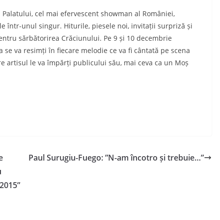
a Palatului, cel mai efervescent showman al României,
ntr-unul singur. Hiturile, piesele noi, invitații surpriză și
ntru sărbătorirea Crăciunului. Pe 9 și 10 decembrie
se va resimți în fiecare melodie ce va fi cântată pe scena
care artisul le va împărți publicului său, mai ceva ca un Moș
e
Paul Surugiu-Fuego: ”N-am încotro și trebuie…”
u
 2015”