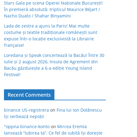
Stars Gala pe scena Operei Naționale București!
În premieră absolută: tripticul Maurice Béjart /
Nacho Duato / Shahar Binyamini
Lada de zestre a ajuns la Paris! Mai multe
costume și textile tradiționale românești sunt
expuse într-o locație exclusivistă la Librairie
française!
Loredana și Speak concertează la Bacău! Între 30
iulie și 2 august 2026, Insula de Agrement din
Bacău găzduiește a 6-a ediție Young Island
Festival!
Recent Comments
binance US-registrera
on
Fina lui Ion Dolănescu
își serbează nepoții
"oppna binance-konto
on
Mircea Eremia
lansează “Iubirea ta”. Ce fel de iubită își dorește