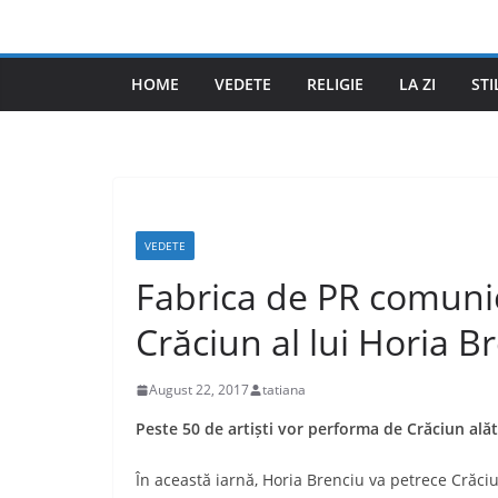
Skip
to
content
HOME
VEDETE
RELIGIE
LA ZI
STI
VEDETE
Fabrica de PR comuni
Crăciun al lui Horia Br
August 22, 2017
tatiana
Peste 50 de artiști vor performa de Crăciun ală
În această iarnă, Horia Brenciu va petrece Crăciun