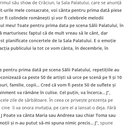
primul său show de Crăciun, la Sala Palatului, care se anunță
it-urile mele consacrate, voi cânta pentru prima dată piese
r fi colindele românești și vor fi celebrele melodii
ul meu! Toate pentru prima data pe scena Sălii Palatului, în
să marturisesc faptul că de mult vreau să le cânt, dar
st planificate concertele de la Sala Palatului. E o emoție
cția publicului la tot ce vom cânta, în decembrie, în
te pentru prima dată pe scena Sălii Palatului, repetițiile au
econizează ca peste 50 de artiști să urce pe scenă pe 9 și 10
ouri, familie, copii… Cred că vom fi peste 50 de suflete și
inment va rămâne în culise. Cel puțin, va încerca… J”,
acele zile de sărbătoare. În ceea ce privește prezența pe
cine îi va onora invitația, pe care el a lansat-o deja. Fără
e! J Poate va cânta Maria sau Andreea sau chiar Toma sau
oții și n-au putut să-mi spuna nimic precis… J”,
spune