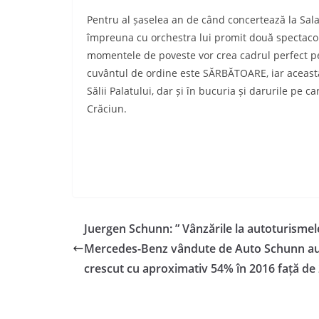
Pentru al șaselea an de când concertează la Sal
împreuna cu orchestra lui promit două spectacole î
momentele de poveste vor crea cadrul perfect pe
cuvântul de ordine este SĂRBĂTOARE, iar aceasta 
Sălii Palatului, dar și în bucuria și darurile pe 
Crăciun.
Juergen Schunn: ” Vânzările la autoturismel
Mercedes-Benz vândute de Auto Schunn a
crescut cu aproximativ 54% în 2016 față de