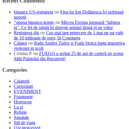
Recent Comments
binance US-registrera
on
Fina lui Ion Dolănescu își serbează
nepoții
"oppna binance-konto
on
Mircea Eremia lansează “Iubirea
ta”. Ce fel de iubită își dorește artistul lângă el pe viitor
Registrera dig
on
Cea mai tare petrecere de 1 mai pe un yaht
de 10 milioane de euro, în Constanța
Calator
on
Radu Andrei Tudor si Fratii Stoica lupta impotriva
violentei in scoli
Cristina P.
on
FUEGO a serbat 25 de ani de carieră pe scena
Sălii Palatului din București!
Categories
Calatorii
Curiozitati
EVENIMENT
Frumusete
Horoscop
La zi
Religie
Sanatate
Stil de viata
Uncategorized