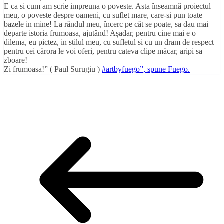
E ca si cum am scrie impreuna o poveste. Asta înseamnă proiectul
meu, o poveste despre oameni, cu suflet mare, care-si pun toate
bazele in mine! La rândul meu, încerc pe cât se poate, sa dau mai
departe istoria frumoasa, ajutând! Așadar, pentru cine mai e o
dilema, eu pictez, in stilul meu, cu sufletul si cu un dram de respect
pentru cei cărora le voi oferi, pentru cateva clipe măcar, aripi sa
zboare!
Zi frumoasa!” ( Paul Surugiu )
#
artbyfuego”, spune Fuego.