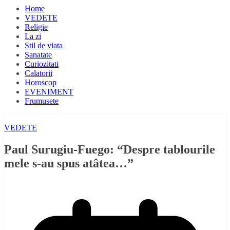
Home
VEDETE
Religie
La zi
Stil de viata
Sanatate
Curiozitati
Calatorii
Horoscop
EVENIMENT
Frumusete
VEDETE
Paul Surugiu-Fuego: “Despre tablourile
mele s-au spus atâtea…”