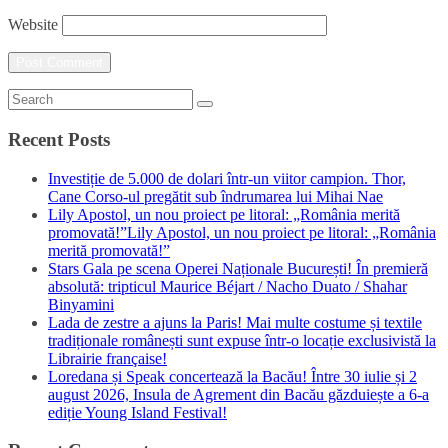
Website
Recent Posts
Investiție de 5.000 de dolari într-un viitor campion. Thor,
Cane Corso-ul pregătit sub îndrumarea lui Mihai Nae
Lily Apostol, un nou proiect pe litoral: „România merită
promovată!”Lily Apostol, un nou proiect pe litoral: „România
merită promovată!”
Stars Gala pe scena Operei Naționale București! În premieră
absolută: tripticul Maurice Béjart / Nacho Duato / Shahar
Binyamini
Lada de zestre a ajuns la Paris! Mai multe costume și textile
tradiționale românești sunt expuse într-o locație exclusivistă la
Librairie française!
Loredana și Speak concertează la Bacău! Între 30 iulie și 2
august 2026, Insula de Agrement din Bacău găzduiește a 6-a
ediție Young Island Festival!