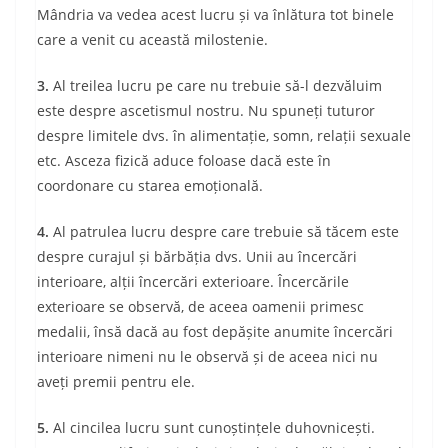
Mândria va vedea acest lucru și va înlătura tot binele
care a venit cu această milostenie.
3.
Al treilea lucru pe care nu trebuie să-l dezvăluim
este despre ascetismul nostru. Nu spuneți tuturor
despre limitele dvs. în alimentație, somn, relații sexuale
etc. Asceza fizică aduce foloase dacă este în
coordonare cu starea emoțională.
4.
Al patrulea lucru despre care trebuie să tăcem este
despre curajul și bărbăția dvs. Unii au încercări
interioare, alții încercări exterioare. Încercările
exterioare se observă, de aceea oamenii primesc
medalii, însă dacă au fost depășite anumite încercări
interioare nimeni nu le observă și de aceea nici nu
aveți premii pentru ele.
5.
Al cincilea lucru sunt cunoștințele duhovnicești.