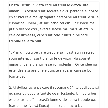
Există lucruri în viață care nu trebuie dezvăluite
nimănui. Acestea sunt secretele dvs. personale, poate
chiar nici cele mai apropiate persoane nu trebuie să le
cunoască. Uneori, atunci când cei din jur cunosc mai
puțin despre dvs., aveți succese mai mari. Aflați, în
cele ce urmează, care sunt cele 7 lucruri pe care
trebuie să le tăinuiți.
1.
Primul lucru pe care trebuie să-l păstrați în secret,
spun înțelepții, sunt planurile de viitor. Nu spuneți
nimănui până planurile se vor îndeplini. Orice idee nu
este ideală și are unele puncte slabe, în care se lovi
foarte ușor.
2.
Al doilea lucru pe care îl recomandă înțelepții este să
nu spuneți despre faptele de milostenie. Un lucru bun
este o raritate în această lume și de aceea trebuie păzit
foarte bine. Nu vă lăudați pentru un lucru bun.