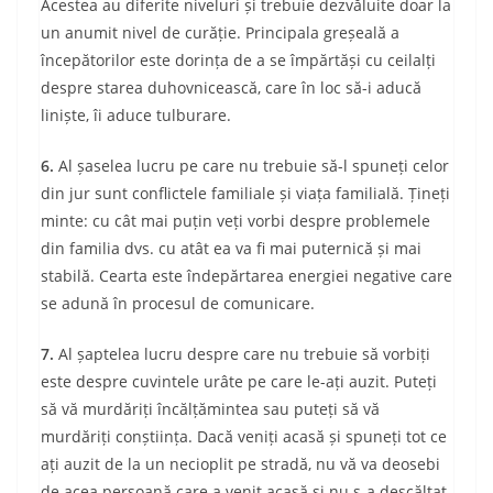
Acestea au diferite niveluri și trebuie dezvăluite doar la
un anumit nivel de curăție. Principala greșeală a
începătorilor este dorința de a se împărtăși cu ceilalți
despre starea duhovnicească, care în loc să-i aducă
liniște, îi aduce tulburare.
6.
Al șaselea lucru pe care nu trebuie să-l spuneți celor
din jur sunt conflictele familiale și viața familială. Țineți
minte: cu cât mai puțin veți vorbi despre problemele
din familia dvs. cu atât ea va fi mai puternică și mai
stabilă. Cearta este îndepărtarea energiei negative care
se adună în procesul de comunicare.
7.
Al șaptelea lucru despre care nu trebuie să vorbiți
este despre cuvintele urâte pe care le-ați auzit. Puteți
să vă murdăriți încălțămintea sau puteți să vă
murdăriți conștiința. Dacă veniți acasă și spuneți tot ce
ați auzit de la un necioplit pe stradă, nu vă va deosebi
de acea persoană care a venit acasă și nu s-a descălțat.