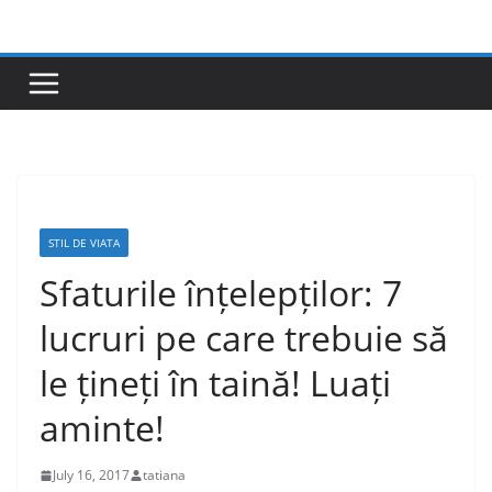
Skip
to
content
STIL DE VIATA
Sfaturile înțelepților: 7
lucruri pe care trebuie să
le țineți în taină! Luați
aminte!
July 16, 2017
tatiana