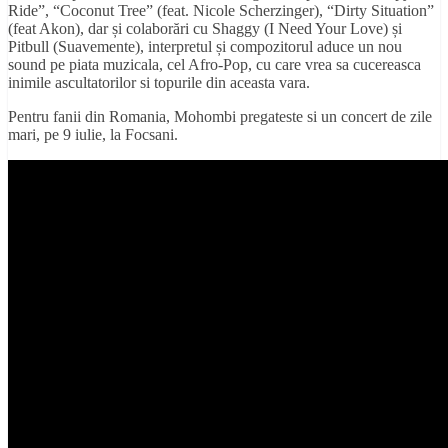
Ride”, “Coconut Tree” (feat. Nicole Scherzinger), “Dirty Situation”
(feat Akon), dar și colaborări cu Shaggy (I Need Your Love) și
Pitbull (Suavemente), interpretul și compozitorul aduce un nou
sound pe piata muzicala, cel Afro-Pop, cu care vrea sa cucereasca
inimile ascultatorilor si topurile din aceasta vara.
Pentru fanii din Romania, Mohombi pregateste si un concert de zile
mari, pe 9 iulie, la Focsani.