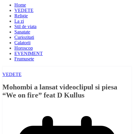
Home
VEDETE
Religie
La zi
Stil de viata
Sanatate
Curiozitati
Calatorii
Horoscop
EVENIMENT
Frumusete
VEDETE
Mohombi a lansat videoclipul si piesa
“We on fire” feat D Kullus