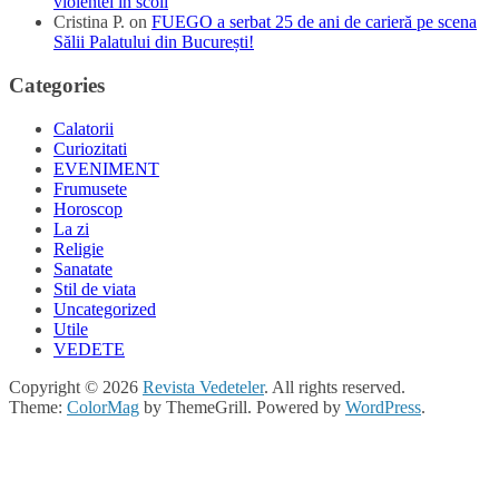
violentei in scoli
Cristina P.
on
FUEGO a serbat 25 de ani de carieră pe scena
Sălii Palatului din București!
Categories
Calatorii
Curiozitati
EVENIMENT
Frumusete
Horoscop
La zi
Religie
Sanatate
Stil de viata
Uncategorized
Utile
VEDETE
Copyright © 2026
Revista Vedeteler
. All rights reserved.
Theme:
ColorMag
by ThemeGrill. Powered by
WordPress
.