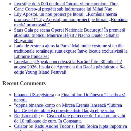
Investiție de 5.000 de dolari într-un viitor campion. Thor,
Cane Corso-ul pregătit sub îndrumarea lui Mihai Nae
Lily Apostol, un nou proiect pe litoral: „România merită
promovată!”Lily Apostol, un nou proiect pe litoral: „România
merită promovată!”
Stars Gala pe scena Operei Naționale București! În premieră
absolută: tripticul Maurice Béjart / Nacho Duato / Shahar
Binyamini
Lada de zestre a ajuns la Paris! Mai multe costume și textile
tradiționale românești sunt expuse într-o locație exclusivistă la
Librairie française!
Loredana și Speak concertează la Bacău! Între 30 iulie și 2
august 2026, Insula de Agrement din Bacău găzduiește a 6-a
ediție Young Island Festival!
Recent Comments
binance US-registrera
on
Fina lui Ion Dolănescu își serbează
nepoții
"oppna binance-konto
on
Mircea Eremia lansează “Iubirea
ta”. Ce fel de iubită își dorește artistul lângă el pe viitor
Registrera dig
on
Cea mai tare petrecere de 1 mai pe un yaht
de 10 milioane de euro, în Constanța
Calator
on
Radu Andrei Tudor si Fratii Stoica lupta impotriva