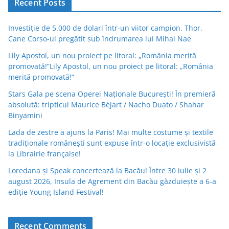
Recent Posts
Investiție de 5.000 de dolari într-un viitor campion. Thor,
Cane Corso-ul pregătit sub îndrumarea lui Mihai Nae
Lily Apostol, un nou proiect pe litoral: „România merită
promovată!”Lily Apostol, un nou proiect pe litoral: „România
merită promovată!”
Stars Gala pe scena Operei Naționale București! În premieră
absolută: tripticul Maurice Béjart / Nacho Duato / Shahar
Binyamini
Lada de zestre a ajuns la Paris! Mai multe costume și textile
tradiționale românești sunt expuse într-o locație exclusivistă
la Librairie française!
Loredana și Speak concertează la Bacău! Între 30 iulie și 2
august 2026, Insula de Agrement din Bacău găzduiește a 6-a
ediție Young Island Festival!
Recent Comments