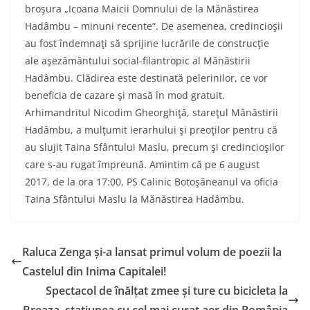
broşura „Icoana Maicii Domnului de la Mănăstirea
Hadâmbu – minuni recente“. De asemenea, credincioşii
au fost îndemnaţi să sprijine lucrările de construcţie
ale aşezământului social-filantropic al Mănăstirii
Hadâmbu. Clădirea este destinată pelerinilor, ce vor
beneficia de cazare şi masă în mod gratuit.
Arhimandritul Nicodim Gheorghiţă, stareţul Mănăstirii
Hadâmbu, a mulţumit ierarhului şi preoţilor pentru că
au slujit Taina Sfântului Maslu, precum şi credincioşilor
care s-au rugat împreună. Amintim că pe 6 august
2017, de la ora 17:00, PS Calinic Botoşăneanul va oficia
Taina Sfântului Maslu la Mănăstirea Hadâmbu.
Raluca Zenga și-a lansat primul volum de poezii la
Castelul din Inima Capitalei!
Spectacol de înălțat zmee și ture cu bicicleta la
Breaza, stațiunea cu cel mai curat aer din România