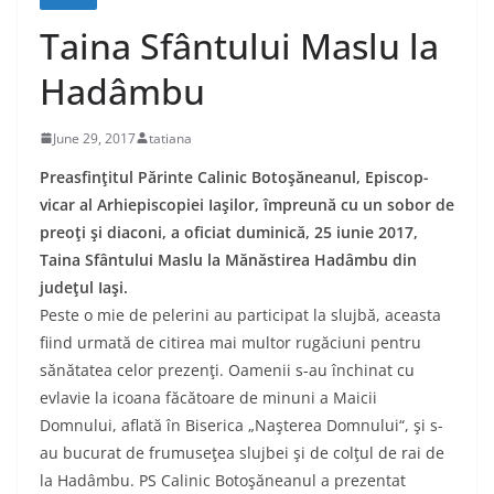
Taina Sfântului Maslu la
Hadâmbu
June 29, 2017
tatiana
Preasfinţitul Părinte Calinic Botoşăneanul, Episcop-
vicar al Arhiepiscopiei Iaşilor, împreună cu un sobor de
preoţi şi diaconi, a oficiat duminică, 25 iunie 2017,
Taina Sfântului Maslu la Mănăstirea Hadâmbu din
judeţul Iaşi.
Peste o mie de pelerini au participat la slujbă, aceasta
fiind urmată de citirea mai multor rugăciuni pentru
sănătatea celor prezenţi. Oamenii s-au închinat cu
evlavie la icoana făcătoare de minuni a Maicii
Domnului, aflată în Biserica „Naşterea Domnului“, şi s-
au bucurat de frumuseţea slujbei şi de colţul de rai de
la Hadâmbu. PS Calinic Botoşăneanul a prezentat