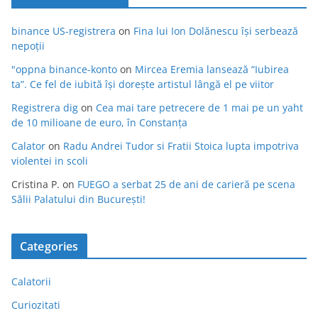
binance US-registrera
on
Fina lui Ion Dolănescu își serbează
nepoții
"oppna binance-konto
on
Mircea Eremia lansează “Iubirea
ta”. Ce fel de iubită își dorește artistul lângă el pe viitor
Registrera dig
on
Cea mai tare petrecere de 1 mai pe un yaht
de 10 milioane de euro, în Constanța
Calator
on
Radu Andrei Tudor si Fratii Stoica lupta impotriva
violentei in scoli
Cristina P.
on
FUEGO a serbat 25 de ani de carieră pe scena
Sălii Palatului din București!
Categories
Calatorii
Curiozitati