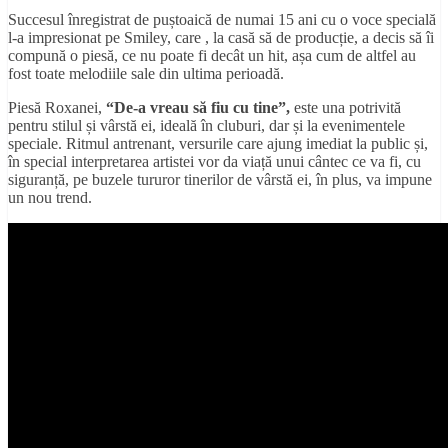
Succesul înregistrat de puștoaică de numai 15 ani cu o voce specială
l-a impresionat pe Smiley, care , la casă să de producție, a decis să îi
compună o piesă, ce nu poate fi decât un hit, așa cum de altfel au
fost toate melodiile sale din ultima perioadă.
Piesă Roxanei,
“De-a vreau să fiu cu tine”,
este una potrivită
pentru stilul și vârstă ei, ideală în cluburi, dar și la evenimentele
speciale. Ritmul antrenant, versurile care ajung imediat la public și,
în special interpretarea artistei vor da viață unui cântec ce va fi, cu
siguranță, pe buzele tururor tinerilor de vârstă ei, în plus, va impune
un nou trend.