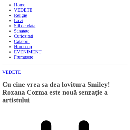
Home
VEDETE
Religie
La zi
Stil de viata
Sanatate
Curiozitati
Calatorii
Horoscop
EVENIMENT
Frumusete
VEDETE
Cu cine vrea sa dea lovitura Smiley!
Roxana Cozma este nouă senzație a
artistului