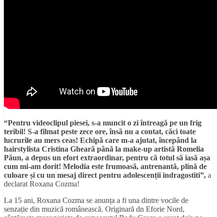
“Pentru videoclipul piesei, s-a muncit o zi întreagă pe un frig
teribil! S-a filmat peste zece ore, însă nu a contat, căci toate
lucrurile au mers ceas! Echipă care m-a ajutat, începând la
hairstylista Cristina Gheară până la make-up artistă Romelia
Păun, a depus un efort extraordinar, pentru că totul să iasă așa
cum mi-am dorit! Melodia este frumoasă, antrenantă, plină de
culoare și cu un mesaj direct pentru adolescenții indragostiti”,
a
declarat Roxana Cozma!
La 15 ani, Roxana Cozma se anunța a fi una dintre vocile de
senzație din muzică românească. Originară dn Eforie Nord,