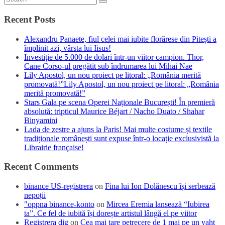
Recent Posts
Alexandru Panaete, fiul celei mai iubite florărese din Pitești a
împlinit azi, vârsta lui Iisus!
Investiție de 5.000 de dolari într-un viitor campion. Thor,
Cane Corso-ul pregătit sub îndrumarea lui Mihai Nae
Lily Apostol, un nou proiect pe litoral: „România merită
promovată!”Lily Apostol, un nou proiect pe litoral: „România
merită promovată!”
Stars Gala pe scena Operei Naționale București! În premieră
absolută: tripticul Maurice Béjart / Nacho Duato / Shahar
Binyamini
Lada de zestre a ajuns la Paris! Mai multe costume și textile
tradiționale românești sunt expuse într-o locație exclusivistă la
Librairie française!
Recent Comments
binance US-registrera
on
Fina lui Ion Dolănescu își serbează
nepoții
"oppna binance-konto
on
Mircea Eremia lansează “Iubirea
ta”. Ce fel de iubită își dorește artistul lângă el pe viitor
Registrera dig
on
Cea mai tare petrecere de 1 mai pe un yaht