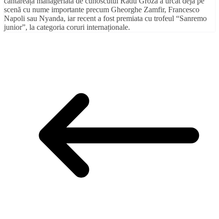
cântăreața manageriata de cunoscutul Radu Groza a urcat deja pe
scenă cu nume importante precum Gheorghe Zamfir, Francesco
Napoli sau Nyanda, iar recent a fost premiata cu trofeul “Sanremo
junior”, la categoria coruri internaționale.