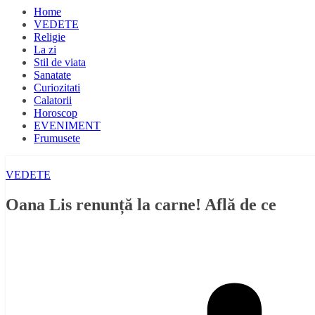
Home
VEDETE
Religie
La zi
Stil de viata
Sanatate
Curiozitati
Calatorii
Horoscop
EVENIMENT
Frumusete
VEDETE
Oana Lis renunță la carne! Află de ce