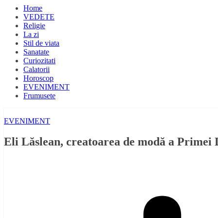
Home
VEDETE
Religie
La zi
Stil de viata
Sanatate
Curiozitati
Calatorii
Horoscop
EVENIMENT
Frumusete
EVENIMENT
Eli Lăslean, creatoarea de modă a Primei 