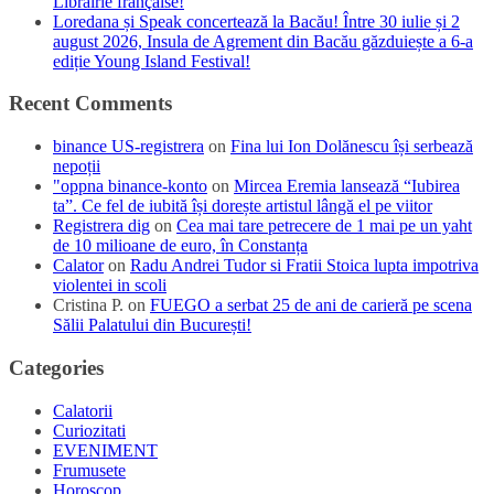
Librairie française!
Loredana și Speak concertează la Bacău! Între 30 iulie și 2
august 2026, Insula de Agrement din Bacău găzduiește a 6-a
ediție Young Island Festival!
Recent Comments
binance US-registrera
on
Fina lui Ion Dolănescu își serbează
nepoții
"oppna binance-konto
on
Mircea Eremia lansează “Iubirea
ta”. Ce fel de iubită își dorește artistul lângă el pe viitor
Registrera dig
on
Cea mai tare petrecere de 1 mai pe un yaht
de 10 milioane de euro, în Constanța
Calator
on
Radu Andrei Tudor si Fratii Stoica lupta impotriva
violentei in scoli
Cristina P.
on
FUEGO a serbat 25 de ani de carieră pe scena
Sălii Palatului din București!
Categories
Calatorii
Curiozitati
EVENIMENT
Frumusete
Horoscop