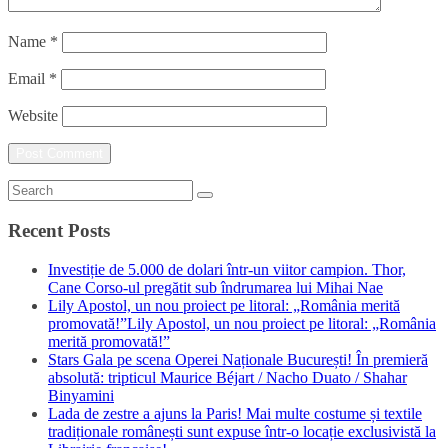
Name
*
Email
*
Website
Recent Posts
Investiție de 5.000 de dolari într-un viitor campion. Thor,
Cane Corso-ul pregătit sub îndrumarea lui Mihai Nae
Lily Apostol, un nou proiect pe litoral: „România merită
promovată!”Lily Apostol, un nou proiect pe litoral: „România
merită promovată!”
Stars Gala pe scena Operei Naționale București! În premieră
absolută: tripticul Maurice Béjart / Nacho Duato / Shahar
Binyamini
Lada de zestre a ajuns la Paris! Mai multe costume și textile
tradiționale românești sunt expuse într-o locație exclusivistă la