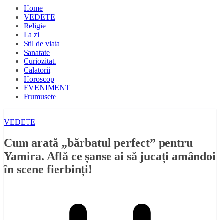
Home
VEDETE
Religie
La zi
Stil de viata
Sanatate
Curiozitati
Calatorii
Horoscop
EVENIMENT
Frumusete
VEDETE
Cum arată „bărbatul perfect” pentru
Yamira. Află ce șanse ai să jucați amândoi
în scene fierbinți!