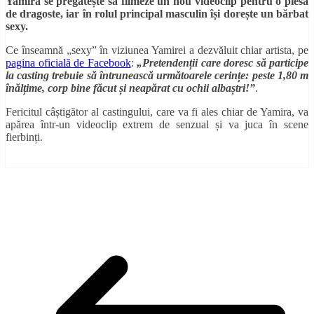
Yamira se pregătește să filmeze un nou videoclip pentru o piesă
de dragoste, iar în rolul principal masculin își dorește un bărbat
sexy.
Ce înseamnă „sexy” în viziunea Yamirei a dezvăluit chiar artista, pe
pagina oficială de Facebook
:
„Pretendenții care doresc să participe
la casting trebuie să întrunească următoarele cerințe: peste 1,80 m
înălțime, corp bine făcut și neapărat cu ochii albaștri!”
.
Fericitul câștigător al castingului, care va fi ales chiar de Yamira, va
apărea într-un videoclip extrem de senzual și va juca în scene
fierbinți.