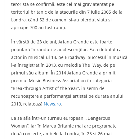
teroristă se confirmă, este cel mai grav atentat pe
teritoriul britanic de la atacurile din 7 iulie 2005 de la
Londra, când 52 de oameni și-au pierdut viața și
aproape 700 au fost răniți.
În vârstă de 23 de ani, Ariana Grande este foarte
populară în rândurile adolescenţilor. Ea a debutat ca
actor în musical-ul 13, pe Broadway. Succesul în muzică
l-a înregistrat în 2013, cu melodia The Way, de pe
primul său album. În 2014 Ariana Grande a primit
premiul Music Business Association în categoria
”Breakthrough Artist of the Year”, în semn de
recunoaştere a performanţei artistei pe durata anului
2013, relatează
News.ro
.
Ea se află într-un turneu european, „Dangerous
Woman”, iar în Marea Britanie mai are programate
două concerte, ambele la Londra, în 25 şi 26 mai.