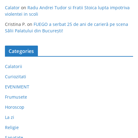
Calator
on
Radu Andrei Tudor si Fratii Stoica lupta impotriva
violentei in scoli
Cristina P.
on
FUEGO a serbat 25 de ani de carieră pe scena
Sălii Palatului din București!
Categories
Calatorii
Curiozitati
EVENIMENT
Frumusete
Horoscop
La zi
Religie
Sanatate