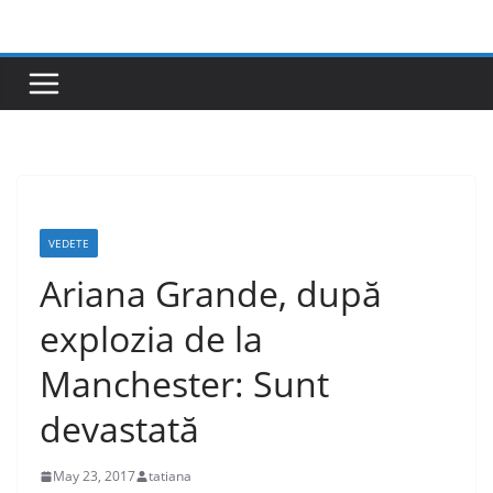
Skip
to
content
VEDETE
Ariana Grande, după
explozia de la
Manchester: Sunt
devastată
May 23, 2017
tatiana