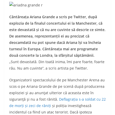
Cântăreața Ariana Grande a scris pe Twitter, după
explozia de la finalul concertului ei la Manchester, că
este devastată și că nu are cuvinte să descrie ce simte.
De asemenea, reprezentanții ei au precizat că
deocamdată nu pot spune dacă Ariana își va încheia
turneul în Europa. Cântăreața mai are programate
două concerte la Londra, la sfârșitul săptămânii.
„Sunt devastată. Din toată inima, îmi pare foarte, foarte
rău. Nu am cuvinte”, a scris artista pe Twitter.
Organizatorii spectacolului de pe Manchester Arena au
scos-o pe Ariana Grande de pe scenă după producerea
exploziei şi au anunţat ulterior că aceasta este în
siguranţă şi nu a fost rănită.
Deflagrația s-a soldat cu 22
de morți și zeci de răniți
și poliția investighează
incidentul ca fiind un atac terorist. Dacă ipoteza