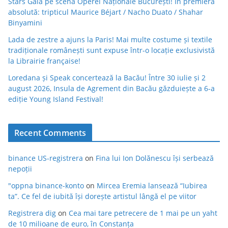
Stars Gala pe scena Operei Naționale București! În premieră
absolută: tripticul Maurice Béjart / Nacho Duato / Shahar
Binyamini
Lada de zestre a ajuns la Paris! Mai multe costume și textile
tradiționale românești sunt expuse într-o locație exclusivistă
la Librairie française!
Loredana și Speak concertează la Bacău! Între 30 iulie și 2
august 2026, Insula de Agrement din Bacău găzduiește a 6-a
ediție Young Island Festival!
Recent Comments
binance US-registrera
on
Fina lui Ion Dolănescu își serbează
nepoții
"oppna binance-konto
on
Mircea Eremia lansează “Iubirea
ta”. Ce fel de iubită își dorește artistul lângă el pe viitor
Registrera dig
on
Cea mai tare petrecere de 1 mai pe un yaht
de 10 milioane de euro, în Constanța