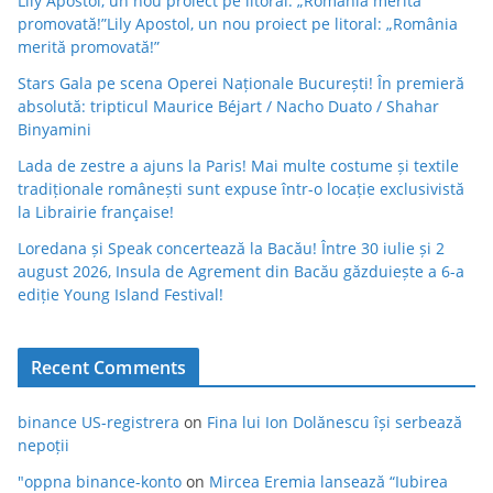
Lily Apostol, un nou proiect pe litoral: „România merită
promovată!”Lily Apostol, un nou proiect pe litoral: „România
merită promovată!”
Stars Gala pe scena Operei Naționale București! În premieră
absolută: tripticul Maurice Béjart / Nacho Duato / Shahar
Binyamini
Lada de zestre a ajuns la Paris! Mai multe costume și textile
tradiționale românești sunt expuse într-o locație exclusivistă
la Librairie française!
Loredana și Speak concertează la Bacău! Între 30 iulie și 2
august 2026, Insula de Agrement din Bacău găzduiește a 6-a
ediție Young Island Festival!
Recent Comments
binance US-registrera
on
Fina lui Ion Dolănescu își serbează
nepoții
"oppna binance-konto
on
Mircea Eremia lansează “Iubirea