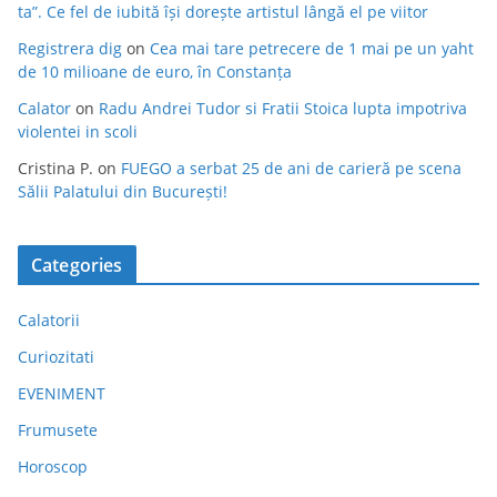
ta”. Ce fel de iubită își dorește artistul lângă el pe viitor
Registrera dig
on
Cea mai tare petrecere de 1 mai pe un yaht
de 10 milioane de euro, în Constanța
Calator
on
Radu Andrei Tudor si Fratii Stoica lupta impotriva
violentei in scoli
Cristina P.
on
FUEGO a serbat 25 de ani de carieră pe scena
Sălii Palatului din București!
Categories
Calatorii
Curiozitati
EVENIMENT
Frumusete
Horoscop