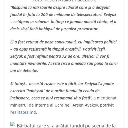
”Răspund la întrebările despre idiotul care și-a dezgolit
fundul în fața la 200 de milioane de telespectatori. Sedyuk
– cetățean ucrainean. În timp ce Jamala noastă cânta, el a
decis să-și facă hobby-ul de jurnalist provocator.
El a fost reținut de paza concursului, cu implicarea poliției
– au opus rezistență în timpul arestării. Potrivit legii,
Sedyuk a fost reținut pentru 72 de ore, ulterior îi vor fi
înaintate învinuirile. Acesta riscă amendă sau până la cinci
ani de detenție.
Și totuși… această rușine este a țării, iar Sedyuk își poate
exercita ”hobby-ul” de a arăta fundul în celula de
închisoare, ceea ce nu-i recomand să o facă”
, a menționat
ministrul de interne al Ucrainei, Arsen Avakov, potrivit
realitatea.md
.