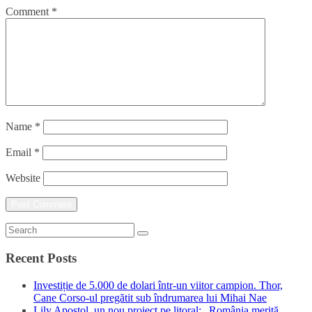
Comment
*
Name
*
Email
*
Website
Recent Posts
Investiție de 5.000 de dolari într-un viitor campion. Thor,
Cane Corso-ul pregătit sub îndrumarea lui Mihai Nae
Lily Apostol, un nou proiect pe litoral: „România merită