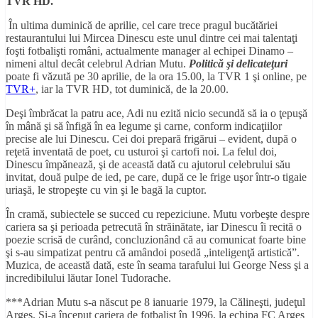
TVR HD.
În ultima duminică de aprilie, cel care trece pragul bucătăriei
restaurantului lui Mircea Dinescu este unul dintre cei mai talentaţi
foşti fotbalişti români, actualmente manager al echipei Dinamo –
nimeni altul decât celebrul Adrian Mutu.
Politică şi delicateţuri
poate fi văzută pe 30 aprilie, de la ora 15.00,
la TVR 1 şi online, pe
TVR+
, iar la TVR HD, tot duminică, de la 20.00.
Deşi îmbrăcat la patru ace, Adi nu ezită nicio secundă să ia o ţepuşă
în mână şi să înfigă în ea legume şi carne, conform indicaţiilor
precise ale lui Dinescu. Cei doi prepară frigărui – evident, după o
reţetă inventată de poet, cu usturoi şi cartofi noi. La felul doi,
Dinescu împănează, şi de această dată cu ajutorul celebrului său
invitat, două pulpe de ied, pe care, după ce le frige uşor într-o tigaie
uriaşă, le stropeşte cu vin şi le bagă la cuptor.
În cramă, subiectele se succed cu repeziciune. Mutu vorbeşte despre
cariera sa şi perioada petrecută în străinătate, iar Dinescu îi recită o
poezie scrisă de curând, concluzionând că au comunicat foarte bine
şi s-au simpatizat pentru că amândoi posedă „inteligenţă artistică”.
Muzica, de această dată, este în seama tarafului lui George Ness şi a
incredibilului lăutar Ionel Tudorache.
***Adrian Mutu s-a născut pe 8 ianuarie 1979, la Călineşti, judeţul
Argeş. Şi-a început cariera de fotbalist în 1996, la echipa FC Argeş