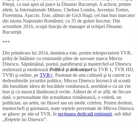
Piteşti, ca mai apoi să joace la Dinamo Bucureşti. A activat, printre
altele, la Internationale Milano, Chelsea Londra, Juventus Torino,
Fiorentina, Ajaccio. Este, alături de Gică Hagi, cel mai bun marcator
din istoria Naţionalei României, cu 35 de goluri înscrise. Din
octombrie 2016, ocupă funcţia de manager al echipei Dinamo
Bucureşti.
***
Din primăvara lui 2014, duminica este, pentru telespectatorii TVR,
prilej de întâlnire cu emisiunile pline de savoare marca Mircea
Dinescu. Săptămânal, poetul,
pamfletarul şi masterchef-ul Dinescu
realizează şi moderează
Politică şi delicateţuri
la TVR 1, TVR HD,
TVRi şi online, pe
TVR+
. Pasionat de arta culinară şi la curent cu
dedesubturile jocurilor politice, Mircea Dinescu încearcă să scoată
din banalitate ideea de bucătărie românească, asortând-o cu un vin
bun şi cu muzică lăutărească veche. Alături de el se află, de fiecare
dată, o personalitate din actualitatea românească, o vedetă, un
politician, un artist, un filosof sau un medic celebru.
Pentru doritori,
masterchefi şi gurmanzi, toate reţetele prezentate de Mircea Dinescu
se găsesc pe site-ul TVR, în
secţiunea dedicată emisiunii
, sub titlul
„Reţetele lui Dinescu”.