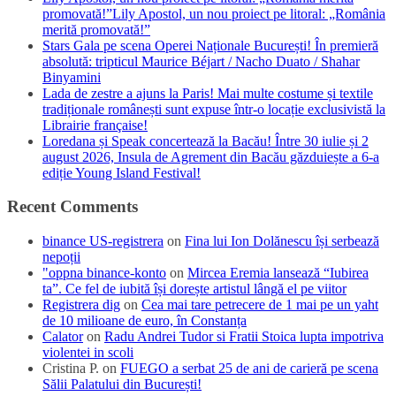
promovată!”Lily Apostol, un nou proiect pe litoral: „România
merită promovată!”
Stars Gala pe scena Operei Naționale București! În premieră
absolută: tripticul Maurice Béjart / Nacho Duato / Shahar
Binyamini
Lada de zestre a ajuns la Paris! Mai multe costume și textile
tradiționale românești sunt expuse într-o locație exclusivistă la
Librairie française!
Loredana și Speak concertează la Bacău! Între 30 iulie și 2
august 2026, Insula de Agrement din Bacău găzduiește a 6-a
ediție Young Island Festival!
Recent Comments
binance US-registrera
on
Fina lui Ion Dolănescu își serbează
nepoții
"oppna binance-konto
on
Mircea Eremia lansează “Iubirea
ta”. Ce fel de iubită își dorește artistul lângă el pe viitor
Registrera dig
on
Cea mai tare petrecere de 1 mai pe un yaht
de 10 milioane de euro, în Constanța
Calator
on
Radu Andrei Tudor si Fratii Stoica lupta impotriva
violentei in scoli
Cristina P.
on
FUEGO a serbat 25 de ani de carieră pe scena
Sălii Palatului din București!