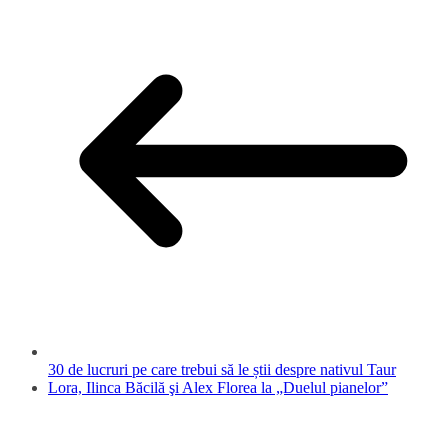
30 de lucruri pe care trebui să le știi despre nativul Taur
Lora, Ilinca Băcilă şi Alex Florea la „Duelul pianelor”