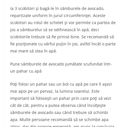
Ia 3 scobitori şi bagă-le în sâmburele de avocado,
repartizate uniform în jurul circumferinţei. Aceste
scobitori au rolul de schelet şi vor permite ca partea de
jos a sâmburelui să se odihnească în apă, deci
scobitorile trebuie să fie prinse bine. Se recomandă să
fie poziţionate cu vârful puţin în jos, astfel încât o parte
mai mare să stea în apă.
Pune sâmburele de avocado jumătate scufundat într-
un pahar cu apă
Poţi folosi un pahar sau un bol cu apă pe care îl aşezi
mai apoi pe un pervaz, la lumina soarelui. Este
important să foloseşti un pahar prin care poţi să vezi
cât de cât, pentru a putea observa când încolţeşte
sâmburele de avocado sau când trebuie să schimbi
apa. Multe persoane recomandă să se schimbe apa
zilnic, dar din proprie experinţă, am ajuns la concluzia