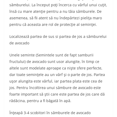
sâmburelui. La început poţi încerca cu vârful unui cuţit,
însă cu mare atenţie pentru a nu tăia sâmburele. De
asemenea, să fii atent să nu îndepărtezi pieliţa maro
pentru că aceasta are rol de protecţie al seminţei.
Localizează partea de sus si partea de jos a sâmburelui
de avocado
Unele seminte (Semintele sunt de fapt samburii
fructului) de avocado sunt usor alungite, în timp ce
altele sunt modelate aproape ca nişte sfere perfecte,
dar toate seminţele au un vârf şi o parte de jos. Partea
uşor alungita este vârful, iar partea plata este cea de
jos. Pentru încoltirea unui sâmbure de avocado este
foarte important să ştii care este partea de jos care dă
rădăcina, pentru a fi băgată în apă.
Înţeapă 3-4 scobitori în sâmburele de avocado