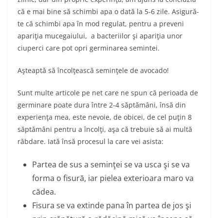
că e mai bine să schimbi apa o dată la 5-6 zile. Asigură-
te că schimbi apa în mod regulat, pentru a preveni
apariţia mucegaiului, a bacteriilor şi apariţia unor
ciuperci care pot opri germinarea semintei.
Aşteaptă să încolţească seminţele de avocado!
Sunt multe articole pe net care ne spun că perioada de
germinare poate dura între 2-4 săptămâni, însă din
experienţa mea, este nevoie, de obicei, de cel puţin 8
săptămâni pentru a încolţi, aşa că trebuie să ai multă
răbdare. Iată însă procesul la care vei asista:
Partea de sus a seminţei se va usca şi se va
forma o fisură, iar pielea exterioara maro va
cădea.
Fisura se va extinde pana în partea de jos şi