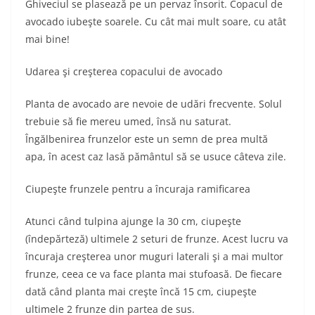
Ghiveciul se plasează pe un pervaz însorit. Copacul de
avocado iubeşte soarele. Cu cât mai mult soare, cu atât
mai bine!
Udarea şi creşterea copacului de avocado
Planta de avocado are nevoie de udări frecvente. Solul
trebuie să fie mereu umed, însă nu saturat.
Îngălbenirea frunzelor este un semn de prea multă
apa, în acest caz lasă pământul să se usuce câteva zile.
Ciupeşte frunzele pentru a încuraja ramificarea
Atunci când tulpina ajunge la 30 cm, ciupeşte
(îndepărteză) ultimele 2 seturi de frunze. Acest lucru va
încuraja creşterea unor muguri laterali şi a mai multor
frunze, ceea ce va face planta mai stufoasă. De fiecare
dată când planta mai creşte încă 15 cm, ciupeşte
ultimele 2 frunze din partea de sus.