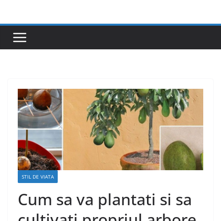
Skip
to
content
STIL DE VIATA
Cum sa va plantati si sa
cultivati propriul arbore