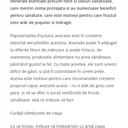
minerale esentiale precum fibre si uleiuri sanatoase,
care mentin inima protejata si au numeroase beneficii
pentru sănătate, care este motivul pentru care fructul
este atât de popular si indragit.
Popularitatea fructului avocado este în creștere,
datorită versatilității acestuia. Avocado poate fi adăugat
la diferite feluri de mâncare și poate înlocui, de
asemenea, produsele alimentare nu prea sănătoase,
păstrând gustul la fel. Cu toate acestea, ele sunt uneori
dificil de găsit, și pot fi costisitoare în unele piețe.
Acesta este motivul pentru care recomandăm creștere
propriul copac avocado acasă – nu e atât de greu cum
pare, și vă va oferi o sursă nesfârșită de fructe
sănătoase. Iată ce trebuie să faci:
Curăţă sâmburele de coaja
Ca să începi, trebuie să îndepărtezi cu grijă coaja