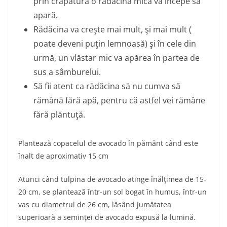
prin crăpătură o rădăcină mică va începe să
apară.
Rădăcina va creşte mai mult, şi mai mult (
poate deveni puţin lemnoasă) şi în cele din
urmă, un vlăstar mic va apărea în partea de
sus a sâmburelui.
Să fii atent ca rădăcina să nu cumva să
rămână fără apă, pentru că astfel vei rămâne
fără plăntuţă.
Plantează copacelul de avocado în pământ când este
înalt de aproximativ 15 cm
Atunci când tulpina de avocado atinge înălţimea de 15-
20 cm, se plantează într-un sol bogat în humus, într-un
vas cu diametrul de 26 cm, lăsând jumătatea
superioară a seminţei de avocado expusă la lumină.