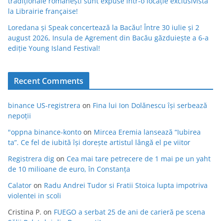
tradiționale românești sunt expuse într-o locație exclusivistă
la Librairie française!
Loredana și Speak concertează la Bacău! Între 30 iulie și 2
august 2026, Insula de Agrement din Bacău găzduiește a 6-a
ediție Young Island Festival!
Recent Comments
binance US-registrera
on
Fina lui Ion Dolănescu își serbează
nepoții
"oppna binance-konto
on
Mircea Eremia lansează “Iubirea
ta”. Ce fel de iubită își dorește artistul lângă el pe viitor
Registrera dig
on
Cea mai tare petrecere de 1 mai pe un yaht
de 10 milioane de euro, în Constanța
Calator
on
Radu Andrei Tudor si Fratii Stoica lupta impotriva
violentei in scoli
Cristina P.
on
FUEGO a serbat 25 de ani de carieră pe scena