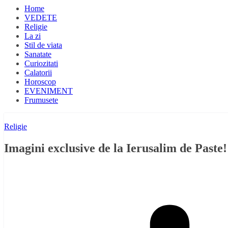
Home
VEDETE
Religie
La zi
Stil de viata
Sanatate
Curiozitati
Calatorii
Horoscop
EVENIMENT
Frumusete
Religie
Imagini exclusive de la Ierusalim de Past