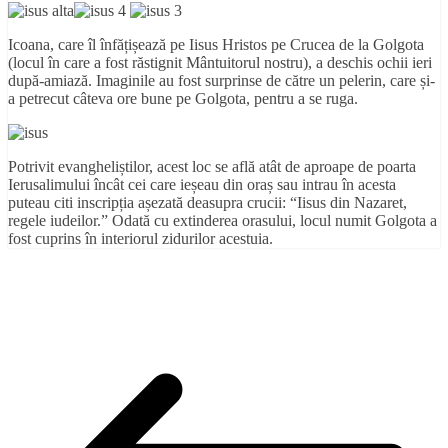
Icoana, care îl înfățișează pe Iisus Hristos pe Crucea de la Golgota
(locul în care a fost răstignit Mântuitorul nostru), a deschis ochii ieri
după-amiază. Imaginile au fost surprinse de către un pelerin, care și-
a petrecut câteva ore bune pe Golgota, pentru a se ruga.
Potrivit evangheliștilor, acest loc se află atât de aproape de poarta
Ierusalimului încât cei care ieșeau din oraș sau intrau în acesta
puteau citi inscripția așezată deasupra crucii: “Iisus din Nazaret,
regele iudeilor.” Odată cu extinderea orasului, locul numit Golgota a
fost cuprins în interiorul zidurilor acestuia.