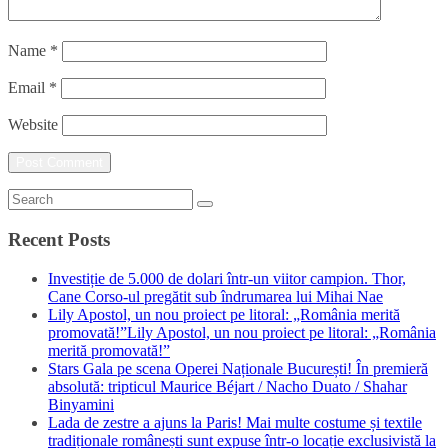
Name
*
Email
*
Website
Recent Posts
Investiție de 5.000 de dolari într-un viitor campion. Thor,
Cane Corso-ul pregătit sub îndrumarea lui Mihai Nae
Lily Apostol, un nou proiect pe litoral: „România merită
promovată!”Lily Apostol, un nou proiect pe litoral: „România
merită promovată!”
Stars Gala pe scena Operei Naționale București! În premieră
absolută: tripticul Maurice Béjart / Nacho Duato / Shahar
Binyamini
Lada de zestre a ajuns la Paris! Mai multe costume și textile
tradiționale românești sunt expuse într-o locație exclusivistă la