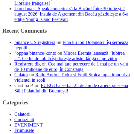
Librairie française!
Loredana și Speak concertează la Bacău! Între 30 iulie și 2
august 2026, Insula de Agrement din Bacău găzduiește a 6-a
ediție Young Island Festival!
Recent Comments
binance US-registrera
on
Fina lui Ion Dolănescu își serbează
nepoții
"oppna binance-konto
on
Mircea Eremia lansează “Iubirea
ta”. Ce fel de iubită își dorește artistul lângă el pe viitor
Registrera dig
on
Cea mai tare petrecere de 1 mai pe un yaht
de 10 milioane de euro, în Constanța
Calator
on
Radu Andrei Tudor si Fratii Stoica lupta impotriva
violentei in scoli
Cristina P.
on
FUEGO a serbat 25 de ani de carieră pe scena
Sălii Palatului din București!
Categories
Calatorii
Curiozitati
EVENIMENT
Frumusete