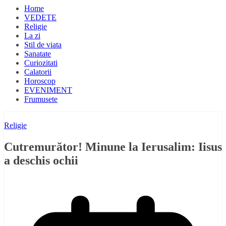
Home
VEDETE
Religie
La zi
Stil de viata
Sanatate
Curiozitati
Calatorii
Horoscop
EVENIMENT
Frumusete
Religie
Cutremurător! Minune la Ierusalim: Iisus
a deschis ochii