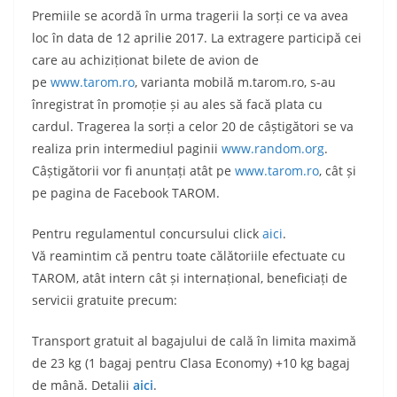
Premiile se acordă în urma tragerii la sorți ce va avea
loc în data de 12 aprilie 2017. La extragere participă cei
care au achiziționat bilete de avion de
pe
www.tarom.ro
, varianta mobilă m.tarom.ro, s-au
înregistrat în promoție și au ales să facă plata cu
cardul. Tragerea la sorți a celor 20 de câștigători se va
realiza prin intermediul paginii
www.random.org
.
Câștigătorii vor fi anunțați atât pe
www.tarom.ro
, cât și
pe pagina de Facebook TAROM.
Pentru regulamentul concursului click
aici
.
Vă reamintim că pentru toate călătoriile efectuate cu
TAROM, atât intern cât și internațional, beneficiați de
servicii gratuite precum:
Transport gratuit al bagajului de cală în limita maximă
de 23 kg (1 bagaj pentru Clasa Economy) +10 kg bagaj
de mână. Detalii
aici
.