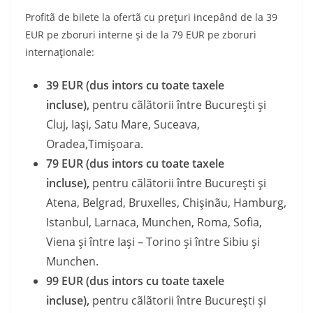
Profitã de bilete la ofertã cu preţuri incepând de la 39
EUR pe zboruri interne şi de la 79 EUR pe zboruri
internaţionale:
39 EUR (dus intors cu toate taxele
incluse),
pentru cãlãtorii între Bucureşti şi
Cluj, Iaşi, Satu Mare, Suceava,
Oradea,Timişoara.
79 EUR (dus intors cu toate taxele
incluse),
pentru cãlãtorii între Bucureşti şi
Atena, Belgrad, Bruxelles, Chişinãu, Hamburg,
Istanbul, Larnaca, Munchen, Roma, Sofia,
Viena şi între Iaşi – Torino şi între Sibiu şi
Munchen.
99 EUR (dus intors cu toate taxele
incluse),
pentru cãlãtorii între Bucureşti şi