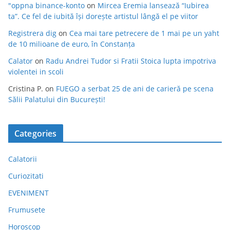
"oppna binance-konto
on
Mircea Eremia lansează “Iubirea
ta”. Ce fel de iubită își dorește artistul lângă el pe viitor
Registrera dig
on
Cea mai tare petrecere de 1 mai pe un yaht
de 10 milioane de euro, în Constanța
Calator
on
Radu Andrei Tudor si Fratii Stoica lupta impotriva
violentei in scoli
Cristina P.
on
FUEGO a serbat 25 de ani de carieră pe scena
Sălii Palatului din București!
Categories
Calatorii
Curiozitati
EVENIMENT
Frumusete
Horoscop