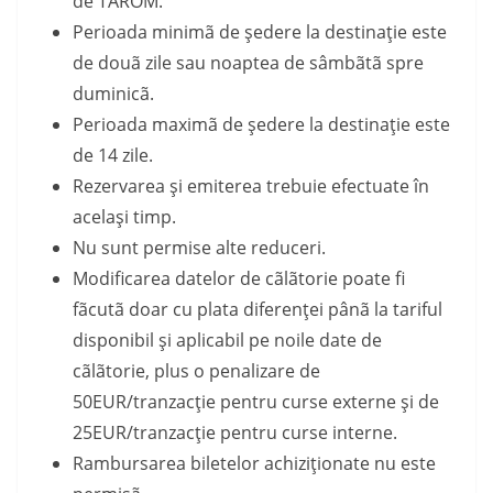
de TAROM.
Perioada minimã de şedere la destinaţie este
de douã zile sau noaptea de sâmbãtã spre
duminicã.
Perioada maximã de şedere la destinaţie este
de 14 zile.
Rezervarea şi emiterea trebuie efectuate în
acelaşi timp.
Nu sunt permise alte reduceri.
Modificarea datelor de cãlãtorie poate fi
fãcutã doar cu plata diferenţei pânã la tariful
disponibil şi aplicabil pe noile date de
cãlãtorie, plus o penalizare de
50EUR/tranzacţie pentru curse externe şi de
25EUR/tranzacţie pentru curse interne.
Rambursarea biletelor achiziţionate nu este