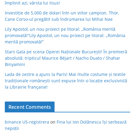
împlinit azi, vârsta lui Iisus!
Investiție de 5.000 de dolari într-un viitor campion. Thor,
Cane Corso-ul pregătit sub îndrumarea lui Mihai Nae
Lily Apostol, un nou proiect pe litoral: „România merită
promovată!”Lily Apostol, un nou proiect pe litoral: „România
merită promovată!”
Stars Gala pe scena Operei Naționale București! În premieră
absolută: tripticul Maurice Béjart / Nacho Duato / Shahar
Binyamini
Lada de zestre a ajuns la Paris! Mai multe costume și textile
tradiționale românești sunt expuse într-o locație exclusivistă
la Librairie française!
Recent Comments
binance US-registrera
on
Fina lui Ion Dolănescu își serbează
nepoții