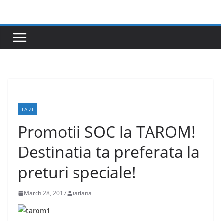
Skip
to
content
LA ZI
Promotii SOC la TAROM!
Destinatia ta preferata la
preturi speciale!
March 28, 2017
tatiana