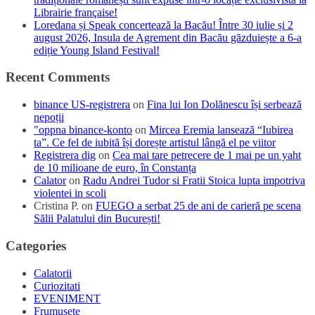
Librairie française!
Loredana și Speak concertează la Bacău! Între 30 iulie și 2
august 2026, Insula de Agrement din Bacău găzduiește a 6-a
ediție Young Island Festival!
Recent Comments
binance US-registrera
on
Fina lui Ion Dolănescu își serbează
nepoții
"oppna binance-konto
on
Mircea Eremia lansează “Iubirea
ta”. Ce fel de iubită își dorește artistul lângă el pe viitor
Registrera dig
on
Cea mai tare petrecere de 1 mai pe un yaht
de 10 milioane de euro, în Constanța
Calator
on
Radu Andrei Tudor si Fratii Stoica lupta impotriva
violentei in scoli
Cristina P.
on
FUEGO a serbat 25 de ani de carieră pe scena
Sălii Palatului din București!
Categories
Calatorii
Curiozitati
EVENIMENT
Frumusete