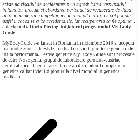
existenta riscului de accidentare prin agresivitatea raspunsului
inflamator, precum si abordarea perioadei de recuperare de dupa
antrenamente sau competitii, recomandand masuri ce pot fi luate
astfel incat sa se evite accidentarile, iar recuperarea sa fie optima
”,
a declarat
dr.
Dorin Pirciog
,
iniţiatorul programului My Body
Guide
.
MyBodyGuide s-a lansat in Romania in noiembrie 2016 si acopera
mai multe zone – lifestyle, medicala si sport, prin teste genetice de
inalta performanta. Testele genetice My Body Guide sunt procesate
de catre Novogenia, grupul de laboratoare germano-austriac
certificat special pentru acest tip de analiza, liderul european in
genetica calitatii vietii si pionier la nivel mondial in genetica
medicala.