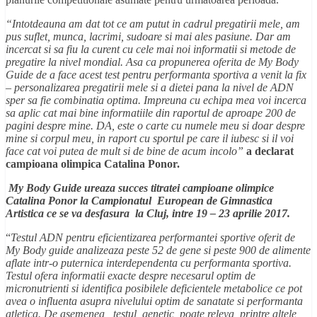
“
Intotdeauna am dat tot ce am putut in cadrul pregatirii mele, am
pus suflet, munca, lacrimi, sudoare si mai ales pasiune. Dar am
incercat si sa fiu la curent cu cele mai noi informatii si metode de
pregatire la nivel mondial. Asa ca propunerea oferita de My Body
Guide de a face acest test pentru performanta sportiva a venit la fix
– personalizarea pregatirii mele si a dietei pana la nivel de ADN
sper sa fie combinatia optima. Impreuna cu echipa mea voi incerca
sa aplic cat mai bine informatiile din raportul de aproape 200 de
pagini despre mine. DA, este o carte cu numele meu si doar despre
mine si corpul meu, in raport cu sportul pe care il iubesc si il voi
face cat voi putea de mult si de bine de acum incolo”
a declarat
campioana olimpica Catalina Ponor.
My Body Guide ureaza succes titratei campioane olimpice
Catalina Ponor la Campionatul European de Gimnastica
Artistica ce se va desfasura la Cluj, intre 19 – 23 aprilie 2017.
“
Testul ADN pentru eficientizarea performantei sportive oferit de
My Body guide
analizeaza peste 52 de gene si peste 900 de alimente
aflate intr-o puternica interdependenta cu performanta sportiva.
Testul ofera informatii exacte despre necesarul optim de
micronutrienti si identifica posibilele deficientele metabolice ce pot
avea o influenta asupra nivelului optim de sanatate si performanta
atletica. De asemenea, testul genetic poate releva, printre altele,