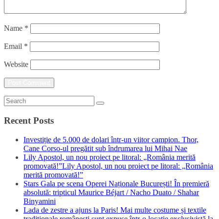
Name
*
Email
*
Website
Recent Posts
Investiție de 5.000 de dolari într-un viitor campion. Thor,
Cane Corso-ul pregătit sub îndrumarea lui Mihai Nae
Lily Apostol, un nou proiect pe litoral: „România merită
promovată!”Lily Apostol, un nou proiect pe litoral: „România
merită promovată!”
Stars Gala pe scena Operei Naționale București! În premieră
absolută: tripticul Maurice Béjart / Nacho Duato / Shahar
Binyamini
Lada de zestre a ajuns la Paris! Mai multe costume și textile
tradiționale românești sunt expuse într-o locație exclusivistă la