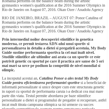
RIO DE JANEIRO, BRAZIL – AUGUST 07: Ponor Catalina of
Romania performs on the balance beam during the artistic
gymnastics women’s qualification at the 2016 Summer Olympics in
Rio de Janeiro on August 07, 2016. Okan Ozer / Anadolu Agency
Prin intermediul noilor descoperiri stintiifice in genetica
moderna, ce permit testarea ADN-ului unui sportiv si
personalizarea in detaliu a dietei si pregatirii acestuia, My Body
Guide sustine performanta sportiva la cel mai inalt nivel.
Studiile stiintifice ale ultimilor ani arata ca un sportiv ce este
potrivit genetic cu sportul pe care il practica are sanse de 5 ori
mai mari sa urce pe podium la competitii de nivel mondial si
olimpic.
La inceputul acestui an,
Catalina Ponor a ales testul My Body
Guide pentru eficientizarea performantei sportive
si a beneficiat de
informatii personalizate si unice despre cum este structurata genetic
in raport cu sportul de performanta caruia i-a dedicat cea mai mare
parte din viata. Testul permite abordarea pe baze stiintifice
personalizate a dietei si programului de pregatire si recuperare, astfel
incat mult titrata campoana olimpica sa isi urmeze cu succes
planurile competitionale asumate pentru urmatoarea perioada.