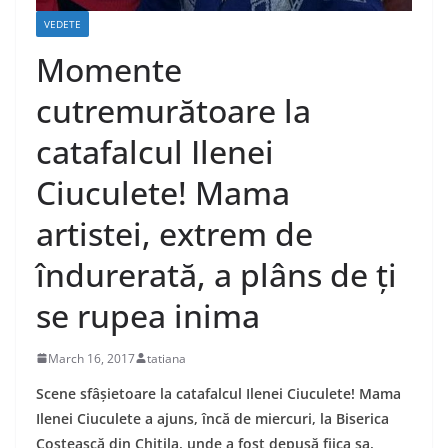
VEDETE
Momente
cutremurătoare la
catafalcul Ilenei
Ciuculete! Mama
artistei, extrem de
îndurerată, a plâns de ți
se rupea inima
March 16, 2017
tatiana
Scene sfâșietoare la catafalcul Ilenei Ciuculete! Mama
Ilenei Ciuculete a ajuns, încă de miercuri, la Biserica
Costească din Chitila, unde a fost depusă fiica sa,