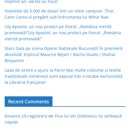
împlinit azi, vârsta lui Iisus!
Investiție de 5.000 de dolari într-un viitor campion. Thor,
Cane Corso-ul pregătit sub îndrumarea lui Mihai Nae
Lily Apostol, un nou proiect pe litoral: „România merită
promovată!”Lily Apostol, un nou proiect pe litoral: „România
merită promovată!”
Stars Gala pe scena Operei Naționale București! În premieră
absolută: tripticul Maurice Béjart / Nacho Duato / Shahar
Binyamini
Lada de zestre a ajuns la Paris! Mai multe costume și textile
tradiționale românești sunt expuse într-o locație exclusivistă
la Librairie française!
Recent Comments
binance US-registrera
on
Fina lui Ion Dolănescu își serbează
nepoții