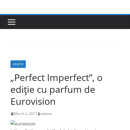
Skip
to
content
VEDETE
„Perfect Imperfect”, o
ediţie cu parfum de
Eurovision
March 2, 2017
tatiana