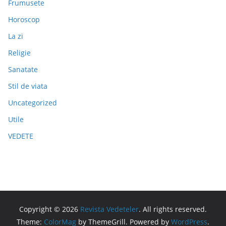
Frumusete
Horoscop
La zi
Religie
Sanatate
Stil de viata
Uncategorized
Utile
VEDETE
Copyright © 2026
Revista Vedeteler
. All rights reserved.
Theme:
ColorMag
by ThemeGrill. Powered by
WordPress
.