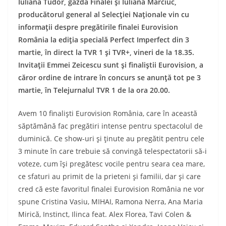
Iuliana Tudor, gazda Finalei şi Iuliana Marciuc,
producătorul general al Selecţiei Naţionale vin cu
informaţii despre pregătirile finalei Eurovision
România la ediţia specială Perfect Imperfect din 3
martie, în direct la TVR 1 şi TVR+, vineri de la 18.35.
Invitaţii Emmei Zeicescu sunt şi finaliştii Eurovision, a
căror ordine de intrare în concurs se anunţă tot pe 3
martie, în Telejurnalul TVR 1 de la ora 20.00.
Avem 10 finalişti Eurovision România, care în această
săptămână fac pregătiri intense pentru spectacolul de
duminică. Ce show-uri şi ţinute au pregătit pentru cele
3 minute în care trebuie să convingă telespectatorii să-i
voteze, cum îşi pregătesc vocile pentru seara cea mare,
ce sfaturi au primit de la prieteni şi familii, dar şi care
cred că este favoritul finalei Eurovision România ne vor
spune Cristina Vasiu, MIHAI, Ramona Nerra, Ana Maria
Mirică, Instinct, Ilinca feat. Alex Florea, Tavi Colen &