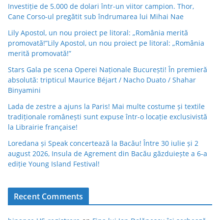
Investiție de 5.000 de dolari într-un viitor campion. Thor,
Cane Corso-ul pregătit sub îndrumarea lui Mihai Nae
Lily Apostol, un nou proiect pe litoral: „România merită
promovată!”Lily Apostol, un nou proiect pe litoral: „România
merită promovată!”
Stars Gala pe scena Operei Naționale București! În premieră
absolută: tripticul Maurice Béjart / Nacho Duato / Shahar
Binyamini
Lada de zestre a ajuns la Paris! Mai multe costume și textile
tradiționale românești sunt expuse într-o locație exclusivistă
la Librairie française!
Loredana și Speak concertează la Bacău! Între 30 iulie și 2
august 2026, Insula de Agrement din Bacău găzduiește a 6-a
ediție Young Island Festival!
Recent Comments