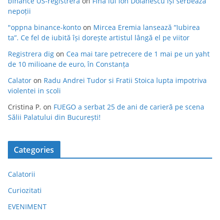
binance US-registrera
on
Fina lui Ion Dolănescu își serbează
nepoții
"oppna binance-konto
on
Mircea Eremia lansează “Iubirea
ta”. Ce fel de iubită își dorește artistul lângă el pe viitor
Registrera dig
on
Cea mai tare petrecere de 1 mai pe un yaht
de 10 milioane de euro, în Constanța
Calator
on
Radu Andrei Tudor si Fratii Stoica lupta impotriva
violentei in scoli
Cristina P.
on
FUEGO a serbat 25 de ani de carieră pe scena
Sălii Palatului din București!
Categories
Calatorii
Curiozitati
EVENIMENT