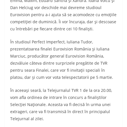
Emma, Maxim, Eduard Santha şi Xandra. Ioana Voicu şi
Dan Helciug vor deschide mai devreme studioul
Eurovision pentru a-i ajuta să se acomodeze cu emoţiile
competiţiei de duminică. Îi vor încuraja, dar şi descoase
cu întrebări pe fiecare dintre cei 10 finalişti.
În studioul Perfect Imperfect, Iuliana Tudor,
prezentatoarea finalei Eurovision România şi Iuliana
Marciuc, producător general Eurovision România,
dezvăluie câteva dintre surprizele pregătite de TVR
pentru seara Finalei, care vor fi invitaţii speciali în
platou, dar şi cum vor vota telespectatorii pe 5 martie.
În aceeaşi seară, la Telejurnalul TVR 1 de la ora 20.00,
vom afla ordinea de intrare în concurs a finaliştilor
Selecţiei Naţionale. Aceasta va fi decisă în urma unei
extrageri, care va fi transmisă în direct în principalul
Telejurnal al zilei.