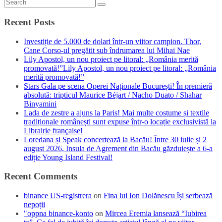
Recent Posts
Investiție de 5.000 de dolari într-un viitor campion. Thor,
Cane Corso-ul pregătit sub îndrumarea lui Mihai Nae
Lily Apostol, un nou proiect pe litoral: „România merită
promovată!”Lily Apostol, un nou proiect pe litoral: „România
merită promovată!”
Stars Gala pe scena Operei Naționale București! În premieră
absolută: tripticul Maurice Béjart / Nacho Duato / Shahar
Binyamini
Lada de zestre a ajuns la Paris! Mai multe costume și textile
tradiționale românești sunt expuse într-o locație exclusivistă la
Librairie française!
Loredana și Speak concertează la Bacău! Între 30 iulie și 2
august 2026, Insula de Agrement din Bacău găzduiește a 6-a
ediție Young Island Festival!
Recent Comments
binance US-registrera
on
Fina lui Ion Dolănescu își serbează
nepoții
"oppna binance-konto
on
Mircea Eremia lansează “Iubirea