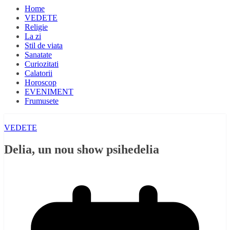
Home
VEDETE
Religie
La zi
Stil de viata
Sanatate
Curiozitati
Calatorii
Horoscop
EVENIMENT
Frumusete
VEDETE
Delia, un nou show psihedelia