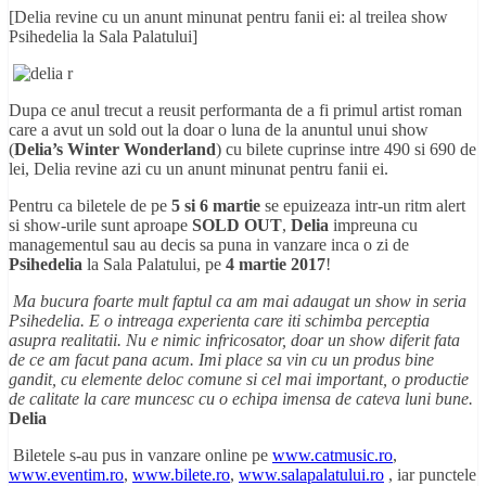
[Delia revine cu un anunt minunat pentru fanii ei: al treilea show
Psihedelia la Sala Palatului]
Dupa ce anul trecut a reusit performanta de a fi primul artist roman
care a avut un sold out la doar o luna de la anuntul unui show
(
Delia’s Winter Wonderland
) cu bilete cuprinse intre 490 si 690 de
lei, Delia revine azi cu un anunt minunat pentru fanii ei.
Pentru ca biletele de pe
5 si 6 martie
se epuizeaza intr-un ritm alert
si show-urile sunt aproape
SOLD OUT
,
Delia
impreuna cu
managementul sau au decis sa puna in vanzare inca o zi de
Psihedelia
la Sala Palatului, pe
4 martie 2017
!
Ma bucura foarte mult faptul ca am mai adaugat un show in seria
Psihedelia. E o intreaga experienta care iti schimba perceptia
asupra realitatii. Nu e nimic infricosator, doar un show diferit fata
de ce am facut pana acum. Imi place sa vin cu un produs bine
gandit, cu elemente deloc comune si cel mai important, o productie
de calitate la care muncesc cu o echipa imensa de cateva luni bune.
Delia
Biletele s-au pus in vanzare online pe
www.catmusic.ro
,
www.eventim.ro
,
www.bilete.ro
,
www.salapalatului.ro
, iar punctele