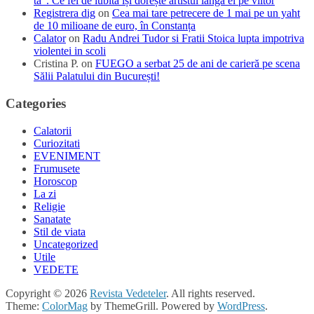
ta”. Ce fel de iubită își dorește artistul lângă el pe viitor
Registrera dig
on
Cea mai tare petrecere de 1 mai pe un yaht
de 10 milioane de euro, în Constanța
Calator
on
Radu Andrei Tudor si Fratii Stoica lupta impotriva
violentei in scoli
Cristina P.
on
FUEGO a serbat 25 de ani de carieră pe scena
Sălii Palatului din București!
Categories
Calatorii
Curiozitati
EVENIMENT
Frumusete
Horoscop
La zi
Religie
Sanatate
Stil de viata
Uncategorized
Utile
VEDETE
Copyright © 2026
Revista Vedeteler
. All rights reserved.
Theme:
ColorMag
by ThemeGrill. Powered by
WordPress
.