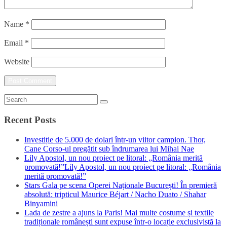
Name
*
Email
*
Website
Recent Posts
Investiție de 5.000 de dolari într-un viitor campion. Thor,
Cane Corso-ul pregătit sub îndrumarea lui Mihai Nae
Lily Apostol, un nou proiect pe litoral: „România merită
promovată!”Lily Apostol, un nou proiect pe litoral: „România
merită promovată!”
Stars Gala pe scena Operei Naționale București! În premieră
absolută: tripticul Maurice Béjart / Nacho Duato / Shahar
Binyamini
Lada de zestre a ajuns la Paris! Mai multe costume și textile
tradiționale românești sunt expuse într-o locație exclusivistă la