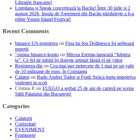
Librairie française!
Loredana și Speak concertează la Bacău! Între 30 iulie și 2
august 2026, Insula de Agrement din Bacău găzduiește a 6-a
ediție Young Island Festival!
Recent Comments
binance US-registrera
on
Fina lui Ion Dolănescu își serbează
nepoții
"oppna binance-konto
on
Mircea Eremia lansează “Iubirea
ta”. Ce fel de iubită își dorește artistul lângă el pe viitor
Registrera dig
on
Cea mai tare petrecere de 1 mai pe un yaht
de 10 milioane de euro, în Constanța
Calator
on
Radu Andrei Tudor si Fratii Stoica lupta impotriva
violentei in scoli
Cristina P.
on
FUEGO a serbat 25 de ani de carieră pe scena
Sălii Palatului din București!
Categories
Calatorii
Curiozitati
EVENIMENT
Frumusete