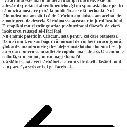
”Crăciunul este mai mult decât o simplă bucurie. Este un
adevărat spectacol al sentimentelor. Și nu spun asta doar pentru
că muzica mea are priză la public în această perioadă. Nu!
Dintotdeauna am știut că de Crăciun am liniște, am acel soi de
emoție greu de descris. Sărbătoarea aceasta e în jurul bradului.
E simplă și totuși strânge atâta profunzime și filozofie de viață
încât greu reușești să-i faci față.
Nu e nimic patetic în Crăciun, asta pentru cei care blamează.
Ba mai mult, eu sunt sigur că mirosul de vin fiert cu scoțișoară,
globurile, mandarinele și beculețele instalațiilor din anii trecuți
au ecouri puternice în sufletele copiilor mari de azi. Crăciunul e
colindă, suntem noi, într-o magie banală!
Vă sfătuiesc să aveți sărbători așa cum vi le doriți, lăsând totul
la o parte”,
a scris artisul pe Facebook.