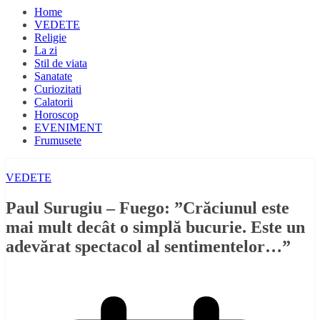
Home
VEDETE
Religie
La zi
Stil de viata
Sanatate
Curiozitati
Calatorii
Horoscop
EVENIMENT
Frumusete
VEDETE
Paul Surugiu – Fuego: ”Crăciunul este
mai mult decât o simplă bucurie. Este un
adevărat spectacol al sentimentelor…”