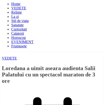
Home
VEDETE
Religie
La zi
Stil de viata
Sanatate
Curiozitati
Calatorii
Horoscop
EVENIMENT
Frumusete
VEDETE
Loredana a uimit aseara audienta Salii
Palatului cu un spectacol maraton de 3
ore