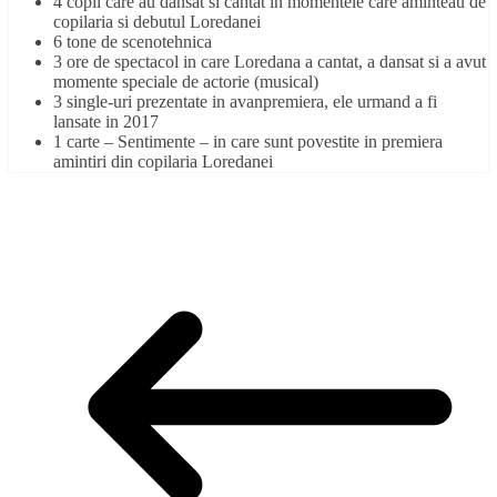
4 copii care au dansat si cantat in momentele care aminteau de
copilaria si debutul Loredanei
6 tone de scenotehnica
3 ore de spectacol in care Loredana a cantat, a dansat si a avut
momente speciale de actorie (musical)
3 single-uri prezentate in avanpremiera, ele urmand a fi
lansate in 2017
1 carte – Sentimente – in care sunt povestite in premiera
amintiri din copilaria Loredanei