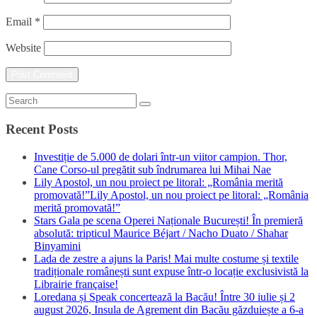
Email
*
Website
Recent Posts
Investiție de 5.000 de dolari într-un viitor campion. Thor,
Cane Corso-ul pregătit sub îndrumarea lui Mihai Nae
Lily Apostol, un nou proiect pe litoral: „România merită
promovată!”Lily Apostol, un nou proiect pe litoral: „România
merită promovată!”
Stars Gala pe scena Operei Naționale București! În premieră
absolută: tripticul Maurice Béjart / Nacho Duato / Shahar
Binyamini
Lada de zestre a ajuns la Paris! Mai multe costume și textile
tradiționale românești sunt expuse într-o locație exclusivistă la
Librairie française!
Loredana și Speak concertează la Bacău! Între 30 iulie și 2
august 2026, Insula de Agrement din Bacău găzduiește a 6-a