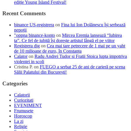
ediție Young Island Festival!
Recent Comments
binance US-registrera
on
Fina lui Ion Dolănescu își serbează
nepoții
"oppna binance-konto
on
Mircea Eremia lansează “Iubirea
ta”. Ce fel de iubită își dorește artistul lângă el pe viitor
Registrera dig
on
Cea mai tare petrecere de 1 mai pe un yaht
de 10 milioane de euro, în Constanța
Calator
on
Radu Andrei Tudor si Fratii Stoica lupta impotriva
violentei in scoli
Cristina P.
on
FUEGO a serbat 25 de ani de carieră pe scena
Sălii Palatului din București!
Categories
Calatorii
Curiozitati
EVENIMENT
Frumusete
Horoscop
La zi
Religie