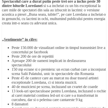
Spectacolul care a durat putin peste trei ore a inclus peste 30
dintre hiturile Loredanei
si s-a incheiat cu un bis exceptional la
care miile de spectatori din sala au izbucnit in lacrimi: o versiune
acustica a piesei „Buna seara, iubite!”, pe care Loredana a incheiat-o
in genunchi, cu lacrimi in ochi, multumind publicului pentru energia
creata intr-o seara cu adevarat unica.
„Sentimente” in cifre:
Peste 150.000 de vizualizari online in timpul transmisiei live a
concertului pe facebook
Peste 200 de ore de repetitii
Aproape 200 de oameni implicati in desfasurarea
spectacolului
150 mp ecrane si o premiera: un ecran curbat care a inconjurat
scena Salii Palatului, unic in spectacolele din Romania
Peste 45 de cantece care au marcat nu doar traseul artistei
exceptionale Loredana, ci si istoria muzicii.
40 de muzicieni pe scena, incluzand un cvartet de coarde
13 look-uri spectaculoase pentru Loredana, incluzand o rochie
al carei material continea led-uri si care s-a transformat in
curcubeu, dar si o pelerina care cantareste 9 kg
8 dansatori