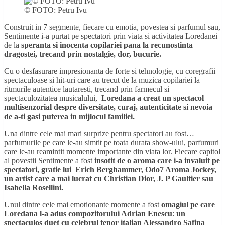
© FOTO: Petru Ivu
Construit in 7 segmente, fiecare cu emotia, povestea si parfumul sau,
Sentimente i-a purtat pe spectatori prin viata si activitatea Loredanei
de la
speranta si inocenta copilariei pana la recunostinta
dragostei, trecand prin nostalgie, dor, bucurie.
Cu o desfasurare impresionanta de forte si tehnologie, cu coregrafii
spectaculoase si hit-uri care au trecut de la muzica copilariei la
ritmurile autentice lautaresti, trecand prin farmecul si
spectaculozitatea musicalului,
Loredana a creat un spectacol
multisenzorial despre diversitate, curaj, autenticitate si nevoia
de a-ti gasi puterea in mijlocul familiei.
Una dintre cele mai mari surprize pentru spectatori au fost…
parfumurile pe care le-au simtit pe toata durata show-ului, parfumuri
care le-au reamintit momente importante din viata lor. Fiecare capitol
al povestii Sentimente a fost
insotit de o aroma care i-a invaluit pe
spectatori, gratie lui
Erich Berghammer, Odo7 Aroma Jockey,
un artist care a mai lucrat cu Christian Dior, J. P Gaultier sau
Isabella Rosellini.
Unul dintre cele mai emotionante momente a fost
omagiul pe care
Loredana l-a adus compozitorului Adrian Enescu
:
un
spectaculos duet cu celebrul tenor italian Alessandro Safina