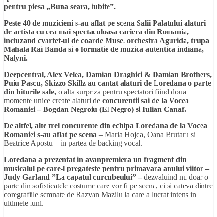
pentru piesa „Buna seara,
iubite”.
Peste 40 de muzicieni s-au aflat pe scena Salii Palatului alaturi
de artista cu cea mai spectaculoasa cariera din Romania,
incluzand cvartet-ul de coarde Muse, orchestra Agurida, trupa
Mahala Rai Banda si o formatie de muzica autentica indiana,
Nalyni.
Deepcentral, Alex Velea, Damian Draghici & Damian Brothers,
Puiu Pascu, Skizzo Skillz au cantat alaturi de Loredana o parte
din hiturile sale,
o alta surpriza pentru spectatori fiind doua
momente unice create alaturi de
concurentii sai de la Vocea
Romaniei – Bogdan Negroiu (El Negro) si Iulian Canaf.
De altfel, alte trei concurente din echipa Loredana de la Vocea
Romaniei s-au aflat pe scena
– Maria Hojda, Oana Brutaru si
Beatrice Apostu – in partea de backing vocal.
Loredana a prezentat in avanpremiera un fragment din
musicalul pe care-l pregateste pentru primavara anului viitor –
Judy Garland ”La capatul curcubeului” –
dezvaluind nu doar o
parte din sofisticatele costume care vor fi pe scena, ci si cateva dintre
coregrafiile semnate de Razvan Mazilu la care a lucrat intens in
ultimele luni.