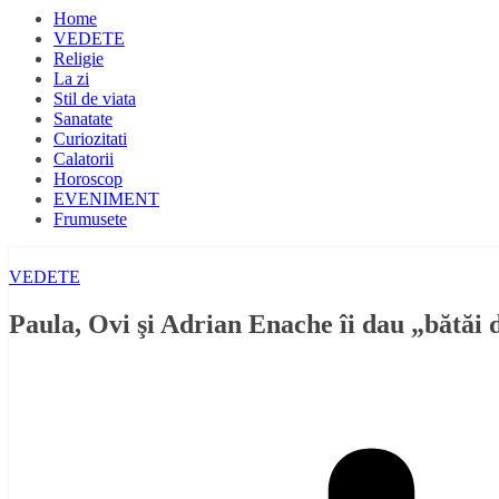
Home
VEDETE
Religie
La zi
Stil de viata
Sanatate
Curiozitati
Calatorii
Horoscop
EVENIMENT
Frumusete
VEDETE
Paula, Ovi şi Adrian Enache îi dau „bătăi 